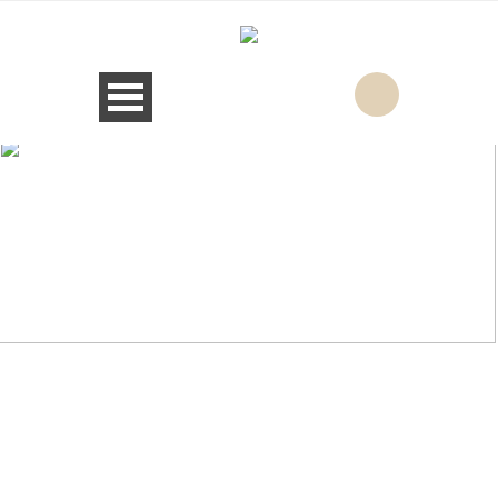
Scopri
Betflag