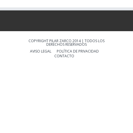
–
Il
meglio
delle
COPYRIGHT PILAR ZARCO 2014 | TODOS LOS
scommesse
DERECHOS RESERVADOS
online
AVISO LEGAL
POLÍTICA DE PRIVACIDAD
CONTACTO
in
Italia
Betflag
offre
ai
giocatori
italiani
un’esperienza
di