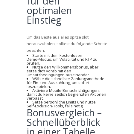
für den
optimalen
Einstieg
Um das Beste aus alles spitze slot
herauszuholen, solltest du folgende Schritte
beachten:
Starte mit dem kostenlosen
Demo‑Modus, um Volatilität und RTP zu
prüfen.
Nutze den Willkommensbonus, aber
setze dich vorab mit den
Umsatzbedingungen auseinander.
Wähle die schnellste Zahlungs­methode
für Ein- und Auszahlung, um sofort
loszuspielen.
Aktiviere Mobile‑Benachrichtigungen,
damit du keine zeitlich begrenzten Aktionen
verpasst.
Setze persönliche Limits und nutze
Self‑Exclusion‑Tools, falls nötig.
Bonusvergleich –
Schnellüberblick
in einer Tabelle