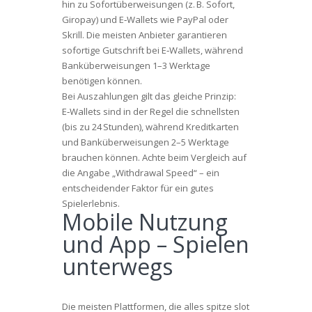
hin zu Sofortüberweisungen (z. B. Sofort,
Giropay) und E‑Wallets wie PayPal oder
Skrill. Die meisten Anbieter garantieren
sofortige Gutschrift bei E‑Wallets, während
Banküberweisungen 1–3 Werktage
benötigen können.
Bei Auszahlungen gilt das gleiche Prinzip:
E‑Wallets sind in der Regel die schnellsten
(bis zu 24 Stunden), während Kreditkarten
und Banküberweisungen 2–5 Werktage
brauchen können. Achte beim Vergleich auf
die Angabe „Withdrawal Speed“ – ein
entscheidender Faktor für ein gutes
Spielerlebnis.
Mobile Nutzung
und App – Spielen
unterwegs
Die meisten Plattformen, die alles spitze slot