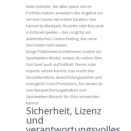
Viele Anbieter, die alles spitze slot im
Portfolio haben, erweitern das Angebot um
ein Live‑Casino mit echten Dealern. Hier
kannst du Blackjack, Roulette oder Baccarat
in Echtzeit spielen – das sorgt für ein
authentisches Casino‑Feeling, das reine
Slot‑Seiten nicht bieten.
Einige Plattformen kombinieren zudem ein
Sportwetten‑Modul, sodass du neben dem
Slot‑Spiel auch auf Fußball, Tennis oder
eSports setzen kannst. Das macht das
Gesamterlebnis abwechslungsreicher und
ermöglicht Cross‑Promotions, bei denen du
zum Beispiel Bonusguthaben vom
Sportwetten‑Bereich für Slots verwenden
kannst.
Sicherheit, Lizenz
und
verantwortungsvolles