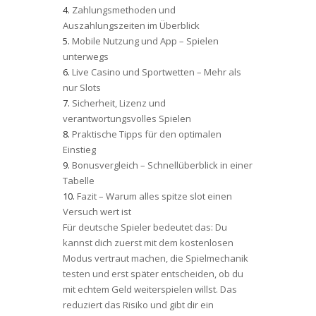
Zahlungsmethoden und
Auszahlungszeiten im Überblick
Mobile Nutzung und App – Spielen
unterwegs
Live Casino und Sportwetten – Mehr als
nur Slots
Sicherheit, Lizenz und
verantwortungsvolles Spielen
Praktische Tipps für den optimalen
Einstieg
Bonusvergleich – Schnellüberblick in einer
Tabelle
Fazit – Warum alles spitze slot einen
Versuch wert ist
Für deutsche Spieler bedeutet das: Du
kannst dich zuerst mit dem kostenlosen
Modus vertraut machen, die Spielmechanik
testen und erst später entscheiden, ob du
mit echtem Geld weiterspielen willst. Das
reduziert das Risiko und gibt dir ein