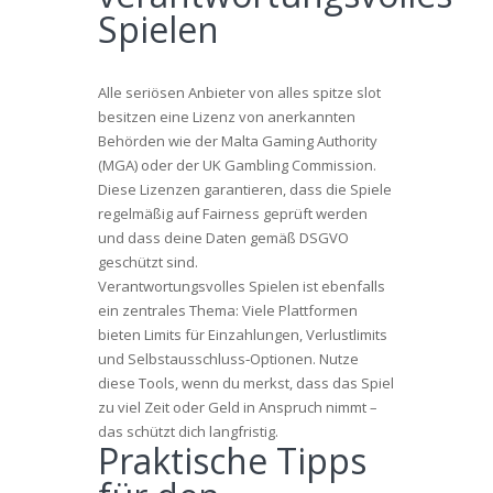
Spielen
Alle seriösen Anbieter von alles spitze slot
besitzen eine Lizenz von anerkannten
Behörden wie der Malta Gaming Authority
(MGA) oder der UK Gambling Commission.
Diese Lizenzen garantieren, dass die Spiele
regelmäßig auf Fairness geprüft werden
und dass deine Daten gemäß DSGVO
geschützt sind.
Verantwortungsvolles Spielen ist ebenfalls
ein zentrales Thema: Viele Plattformen
bieten Limits für Einzahlungen, Verlustlimits
und Selbstausschluss‑Optionen. Nutze
diese Tools, wenn du merkst, dass das Spiel
zu viel Zeit oder Geld in Anspruch nimmt –
das schützt dich langfristig.
Praktische Tipps