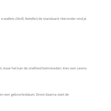
wallets (Skrill, Neteller) de standaard. Hieronder vind je
l, maar het kan de snelheid beïnvloeden. Kies een casino
 en een geboortedatum. Direct daarna start de