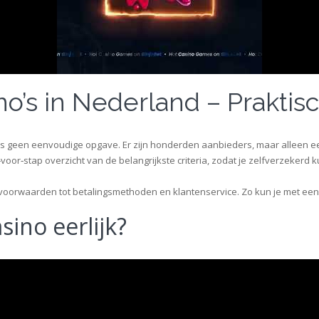
no’s in Nederland – Praktis
ers geen eenvoudige opgave. Er zijn honderden aanbieders, maar alleen e
voor‑stap overzicht van de belangrijkste criteria, zodat je zelfverzekerd 
oorwaarden tot betalingsmethoden en klantenservice. Zo kun je met een h
ino eerlijk?