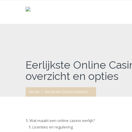
Eerlijkste Online Casi
overzicht en opties
Home
/
Eerlijkste Online Casino’s...
Wat maakt een online casino eerlijk?
Licenties en regulering