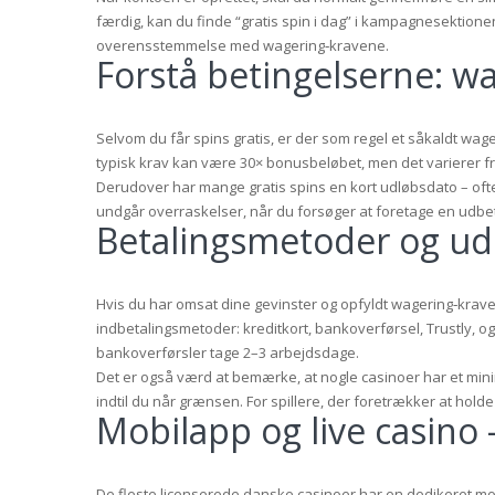
færdig, kan du finde “gratis spin i dag” i kampagnesektione
overensstemmelse med wagering‑kravene.
Forstå betingelserne: 
Selvom du får spins gratis, er der som regel et såkaldt wage
typisk krav kan være 30× bonusbeløbet, men det varierer fra
Derudover har mange gratis spins en kort udløbsdato – ofte
undgår overraskelser, når du forsøger at foretage en udbeta
Betalingsmetoder og udbe
Hvis du har omsat dine gevinster og opfyldt wagering‑kraven
indbetalingsmetoder: kreditkort, bankoverførsel, Trustly, og
bankoverførsler tage 2–3 arbejdsdage.
Det er også værd at bemærke, at nogle casinoer har et mini
indtil du når grænsen. For spillere, der foretrækker at hol
Mobilapp og live casino 
De fleste licenserede danske casinoer har en dedikeret mobil