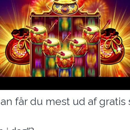
dan får du mest ud af grati