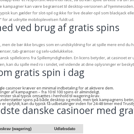
le kampagner kan være begrænset til desktop‑versionen af hjemmesiden.
s typisk kun gælder for slot‑spil og ikke for live dealer‑spil som blackjack e
” for at udnytte mobiloplevelsen fuldt ud.
hed ved brug af gratis spins
men de bør ikke bruges som en undskyldning for at spille mere end du har r
grænser, tab‑grænser og selv‑udelukkelse.
dansk spillelicens fra Spillemyndigheden. En licens betyder, at casinoet er
en, kan du spille med ro i sindet, vel vidende at dine oplysninger er beskyt
om gratis spin i dag
le casinoer kræver en minimal indbetaling for at aktivere dem.
ger af kampagnen – fra 10 til 100 spins er almindeligt.
inster skal typisk omsættes i henhold til wagering‑krav.
 understøtter spins på både desktop og mobil, men tjek kampagnens betin
er opfyldt, kan du typisk få udbetalinger inden for 24‑48 timer med Trustl
ste danske casinoer med grati
skrav (wagering)
Udløbsdato