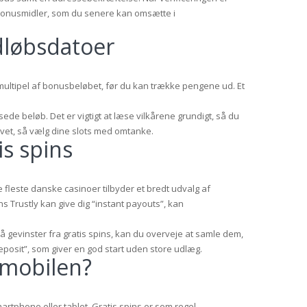
om bonusmidler, som du senere kan omsætte i
dløbsdatoer
t multipel af bonusbeløbet, før du kan trække pengene ud. Et
e beløb. Det er vigtigt at læse vilkårene grundigt, så du
ravet, så vælg dine slots med omtanke.
is spins
 fleste danske casinoer tilbyder et bredt udvalg af
s Trustly kan give dig “instant payouts”, kan
 gevinster fra gratis spins, kan du overveje at samle dem,
eposit”, som giver en god start uden store udlæg.
 mobilen?
artphone eller tablet. Gratis spins er som regel