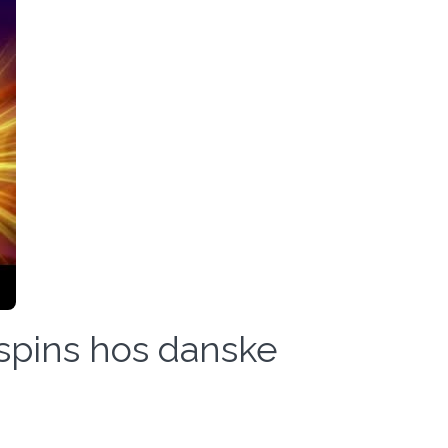
s spins hos danske