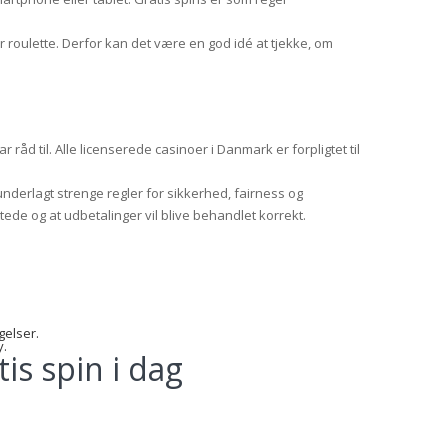
ller roulette. Derfor kan det være en god idé at tjekke, om
åd til. Alle licenserede casinoer i Danmark er forpligtet til
 underlagt strenge regler for sikkerhed, fairness og
tede og at udbetalinger vil blive behandlet korrekt.
gelser.
y.
s spin i dag