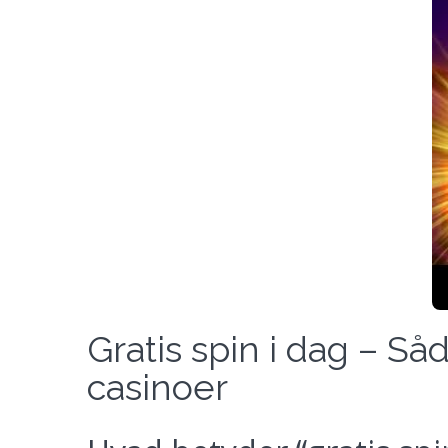
Gratis spin i dag – Så
casinoer