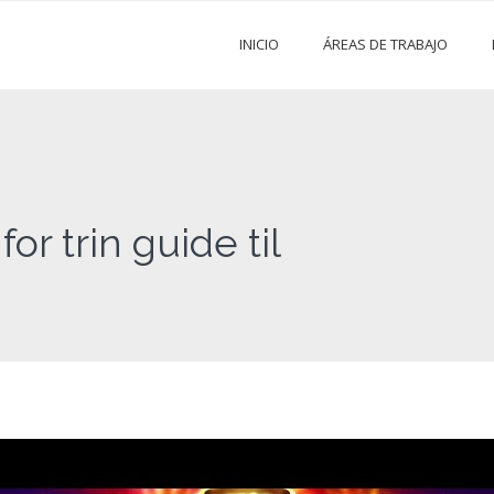
INICIO
ÁREAS DE TRABAJO
for trin guide til