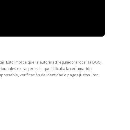
r. Esto implica que la autoridad reguladora local, la DGOJ,
ibunales extranjeros, lo que dificulta la reclamación.
ponsable, verificación de identidad o pagos justos. Por