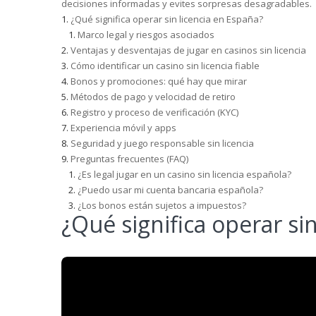
decisiones informadas y evites sorpresas desagradables.
¿Qué significa operar sin licencia en España?
Marco legal y riesgos asociados
Ventajas y desventajas de jugar en casinos sin licencia
Cómo identificar un casino sin licencia fiable
Bonos y promociones: qué hay que mirar
Métodos de pago y velocidad de retiro
Registro y proceso de verificación (KYC)
Experiencia móvil y apps
Seguridad y juego responsable sin licencia
Preguntas frecuentes (FAQ)
¿Es legal jugar en un casino sin licencia española?
¿Puedo usar mi cuenta bancaria española?
¿Los bonos están sujetos a impuestos?
¿Qué significa operar si