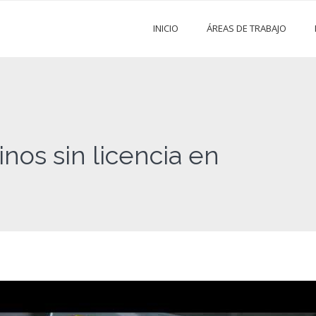
INICIO
ÁREAS DE TRABAJO
nos sin licencia en