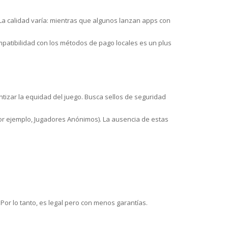
. La calidad varía: mientras que algunos lanzan apps con
compatibilidad con los métodos de pago locales es un plus
tizar la equidad del juego. Busca sellos de seguridad
por ejemplo, Jugadores Anónimos). La ausencia de estas
Por lo tanto, es legal pero con menos garantías.