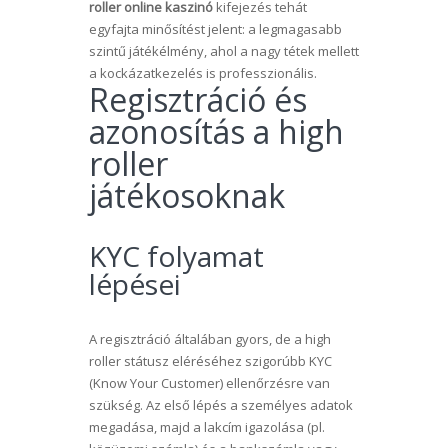
roller online kaszinó
kifejezés tehát
egyfajta minősítést jelent: a legmagasabb
szintű játékélmény, ahol a nagy tétek mellett
a kockázatkezelés is professzionális.
Regisztráció és
azonosítás a high
roller
játékosoknak
KYC folyamat
lépései
A regisztráció általában gyors, de a high
roller státusz eléréséhez szigorúbb KYC
(Know Your Customer) ellenőrzésre van
szükség. Az első lépés a személyes adatok
megadása, majd a lakcím igazolása (pl.