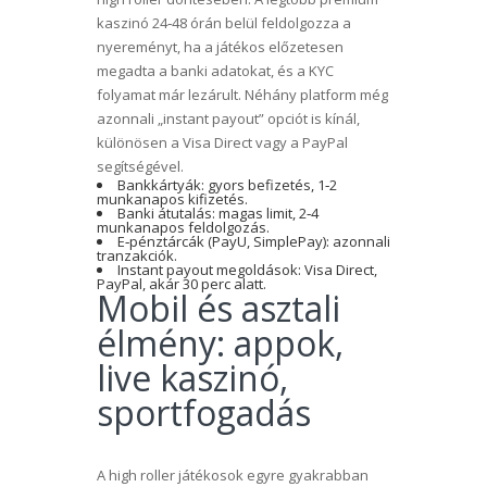
kaszinó 24‑48 órán belül feldolgozza a
nyereményt, ha a játékos előzetesen
megadta a banki adatokat, és a KYC
folyamat már lezárult. Néhány platform még
azonnali „instant payout” opciót is kínál,
különösen a Visa Direct vagy a PayPal
segítségével.
Bankkártyák: gyors befizetés, 1‑2
munkanapos kifizetés.
Banki átutalás: magas limit, 2‑4
munkanapos feldolgozás.
E‑pénztárcák (PayU, SimplePay): azonnali
tranzakciók.
Instant payout megoldások: Visa Direct,
PayPal, akár 30 perc alatt.
Mobil és asztali
élmény: appok,
live kaszinó,
sportfogadás
A high roller játékosok egyre gyakrabban