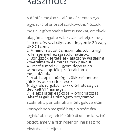
kaszinót?
A döntés meghozatalához érdemes egy
egyszerű ellenőrzőlistát követni. Nézzük
meg a legfontosabb kritériumokat, amelyek
alapján a legjobb választást tehetjük meg.
Licenc és szabályozás – legyen MGA vagy
UKGC licenc.
Minimum betét és maximális tét – a high
roller igényeihez igazodó határok.
Bónuszok feltételei – alacsony wagering
követelmény és magas max payout.
Fizetési módok – gyors deposit és
withdrawal opciók, preferált banki
megoldások.
Mobil app minőség – zökkenőmentes
játék és push értesítések.
Ügyfélszolgálat – 24/7 elérhetőség és
dedikált VIP manager.
Felelős játék eszközei – önkorlátozási
lehetőségek és támogató programok.
Ezeknek a pontoknak a mérlegelése után
könnyebben megtalálhatja a számára
leginkább megfelelő
külföldi online kaszinó
opciót, amely a high roller online kaszinó
elvárásait is teljesíti.