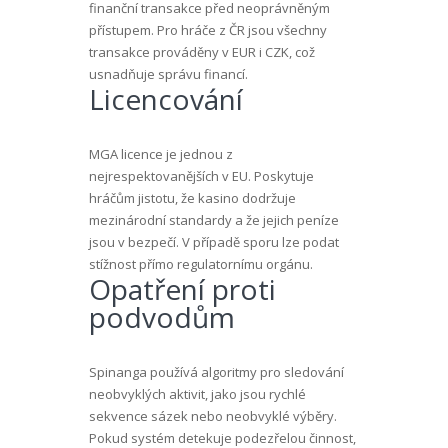
finanční transakce před neoprávněným
přístupem. Pro hráče z ČR jsou všechny
transakce prováděny v EUR i CZK, což
usnadňuje správu financí.
Licencování
MGA licence je jednou z
nejrespektovanějších v EU. Poskytuje
hráčům jistotu, že kasino dodržuje
mezinárodní standardy a že jejich peníze
jsou v bezpečí. V případě sporu lze podat
stížnost přímo regulatornímu orgánu.
Opatření proti
podvodům
Spinanga používá algoritmy pro sledování
neobvyklých aktivit, jako jsou rychlé
sekvence sázek nebo neobvyklé výběry.
Pokud systém detekuje podezřelou činnost,