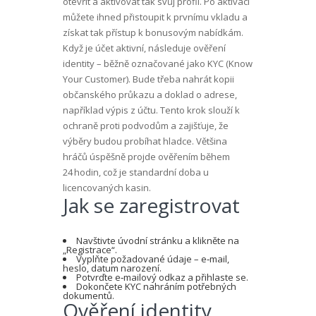
otevřít a aktivovat tak svůj profil. Po aktivaci
můžete ihned přistoupit k prvnímu vkladu a
získat tak přístup k bonusovým nabídkám.
Když je účet aktivní, následuje ověření
identity – běžně označované jako KYC (Know
Your Customer). Bude třeba nahrát kopii
občanského průkazu a doklad o adrese,
například výpis z účtu. Tento krok slouží k
ochraně proti podvodům a zajišťuje, že
výběry budou probíhat hladce. Většina
hráčů úspěšně projde ověřením během
24 hodin, což je standardní doba u
licencovaných kasin.
Jak se zaregistrovat
Navštivte úvodní stránku a klikněte na
„Registrace“.
Vyplňte požadované údaje – e‑mail,
heslo, datum narození.
Potvrďte e‑mailový odkaz a přihlaste se.
Dokončete KYC nahráním potřebných
dokumentů.
Ověření identity