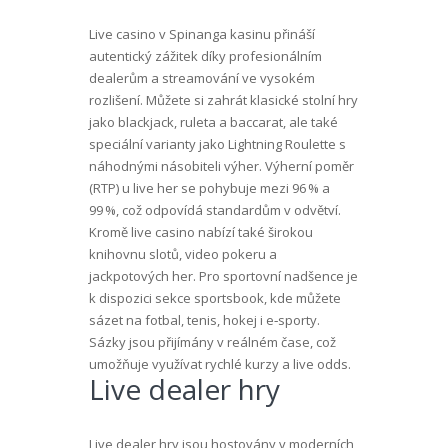
Live casino v Spinanga kasinu přináší
autentický zážitek díky profesionálním
dealerům a streamování ve vysokém
rozlišení. Můžete si zahrát klasické stolní hry
jako blackjack, ruleta a baccarat, ale také
speciální varianty jako Lightning Roulette s
náhodnými násobiteli výher. Výherní poměr
(RTP) u live her se pohybuje mezi 96 % a
99 %, což odpovídá standardům v odvětví.
Kromě live casino nabízí také širokou
knihovnu slotů, video pokeru a
jackpotových her. Pro sportovní nadšence je
k dispozici sekce sportsbook, kde můžete
sázet na fotbal, tenis, hokej i e‑sporty.
Sázky jsou přijímány v reálném čase, což
umožňuje využívat rychlé kurzy a live odds.
Live dealer hry
Live dealer hry jsou hostovány v moderních