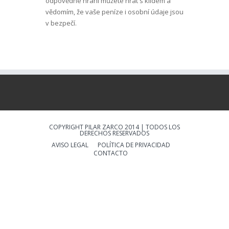
odpovědné hraní můžete hrát s klidem a
vědomím, že vaše peníze i osobní údaje jsou
v bezpečí.
COPYRIGHT PILAR ZARCO 2014 | TODOS LOS
DERECHOS RESERVADOS
AVISO LEGAL
POLÍTICA DE PRIVACIDAD
CONTACTO