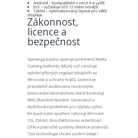
Android – kompatibilní s verzí 6 a vyšší.
iOS – vyžaduje iOS 12 nebo novější.
Tablet – optimalizovaný layout pro větší
displeje.
Zákonnost,
licence a
bezpečnost
Spinanga kasino operuje pod licencí Malta
Gaming Authority (MGA), což zaručuje
splnění přísných regulací týkajících se
férovosti a ochrany hráčů. Licence je
pravidelně auditována nezávislými
testovacími laboratořemi, které kontrolují
RNG (Random Number Generator) a
dodržování podmínek pro výplatu výher.
Bezpečnostní opatření zahrnují šifrování
SSL 256‑bit, dvoufaktorovou autentizaci
(2FA) a pokročilé systémy detekce podvodů.
Tyto technologie chrání osobní údaje i