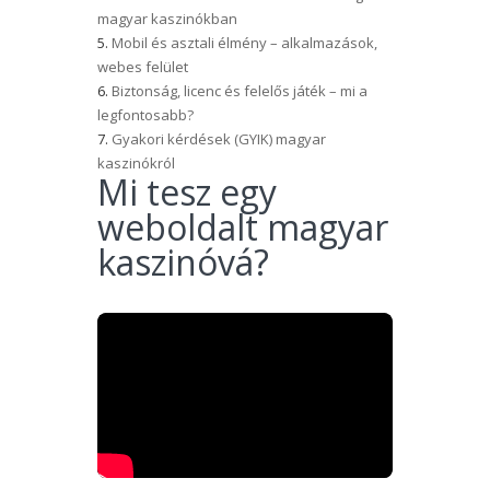
magyar kaszinókban
Mobil és asztali élmény – alkalmazások,
webes felület
Biztonság, licenc és felelős játék – mi a
legfontosabb?
Gyakori kérdések (GYIK) magyar
kaszinókról
Mi tesz egy
weboldalt magyar
kaszinóvá?