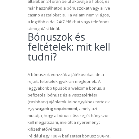
általában 24 órán belül aktiválja a fiókot, és
már használhatod a bónuszokat vagy a live
casino asztalokat is. Ha valami nem világos,
a legtöbb oldal 24/7 élő chat vagy telefonos
támogatást kínál.
Bónuszok és
feltételek: mit kell
tudni?
A bónuszok vonzzák a játékosokat, de a
rejtett feltételek gyakran meglepnek. A
leggyakoribb típusok a welcome bonus, a
befizetési bónusz és a visszatérítési
(cashback) ajánlatok. Mindegyikhez tartozik
egy
wagering requirement
, amely azt
mutatja, hogy a bónusz összegét hányszor
kell megjátszani, mielőtt a nyereményt
kifizethetővé teszi.
Például egy 100 % befizetési bónusz 50 €-ra,