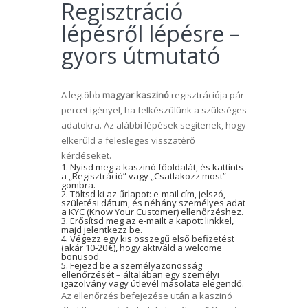
Regisztráció
lépésről lépésre –
gyors útmutató
A legtöbb
magyar kaszinó
regisztrációja pár
percet igényel, ha felkészülünk a szükséges
adatokra. Az alábbi lépések segítenek, hogy
elkerüld a felesleges visszatérő
kérdéseket.
Nyisd meg a kaszinó főoldalát, és kattints
a „Regisztráció” vagy „Csatlakozz most”
gombra.
Töltsd ki az űrlapot: e‑mail cím, jelszó,
születési dátum, és néhány személyes adat
a KYC (Know Your Customer) ellenőrzéshez.
Erősítsd meg az e‑mailt a kapott linkkel,
majd jelentkezz be.
Végezz egy kis összegű első befizetést
(akár 10‑20 €), hogy aktiváld a welcome
bonusod.
Fejezd be a személyazonosság
ellenőrzését – általában egy személyi
igazolvány vagy útlevél másolata elegendő.
Az ellenőrzés befejezése után a kaszinó