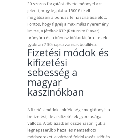
30‑szoros forgatási követelménnyel azt
jelenti, hogy legalább 1 500 €-t kell
megjátszani a bónusz felhasználása előtt.
Fontos, hogy figyelj a maximális nyeremény
limitre, a játékok RTP (Return to Player)
arányára és a bónusz időkorlátjára – ezek
gyakran 7‑30 napra vannak beállítva.
Fizetési módok és
kifizetési
sebesség a
magyar
kaszinókban
A fizetési módok sokfélesége megkönnyíti a
befizetést, de a kifizetések gyorsasága
változó. A táblázatban összehasonlítjuk a
legnépszerűbb hazai és nemzetközi
módszereket, a várható feldolgozási időt és