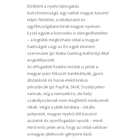
Elsőként a nyelvi támogatás
kulcsfontosságú: egy valódi
magyar kaszinó
teljes felületet, szabályzatot és
ügyfélszolgálatot kínál magyar nyelven.
Ezzel együtt a licencelés is elengedhetetlen
– a legtöbb megbízható oldal a magyar
hatóságok vagy az EU egyik elismert
szervezete (pl. Malta Gaming Authority) által
engedélyezett.
Az elfogadott fizetési módok is jelzik a
magyar piaci fókuszt: bankkártyák, gyors
átutalások és hazai elektronikus
pénztárcák (pl. PayPal, Skrill, Trustly) jelen
vannak, míg a nemzetközi, de helyi
szabályozásnak nem megfelelő módszerek
ritkák. Végül a játék kínálata – lokális
jackpotok, magyar nyelvű élő kaszinó
asztalok és sportfogadási opciók – mind-
mind erős jelek arra, hogy az oldal valóban
a magyar játékosok igényeire épül.