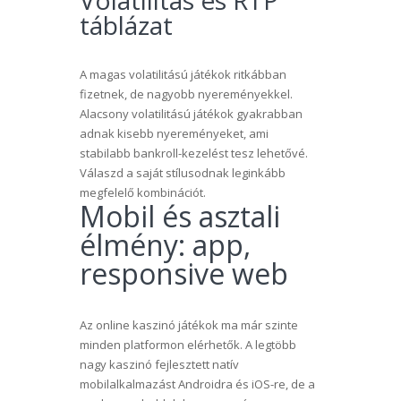
táblázat
A magas volatilitású játékok ritkábban
fizetnek, de nagyobb nyereményekkel.
Alacsony volatilitású játékok gyakrabban
adnak kisebb nyereményeket, ami
stabilabb bankroll-kezelést tesz lehetővé.
Válaszd a saját stílusodnak leginkább
megfelelő kombinációt.
Mobil és asztali
élmény: app,
responsive web
Az online kaszinó játékok ma már szinte
minden platformon elérhetők. A legtöbb
nagy kaszinó fejlesztett natív
mobilalkalmazást Androidra és iOS-re, de a