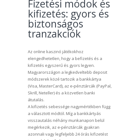
Fizetési módok és
kifizetés: gyors és
biztonságos
tranzakciók
Az online kaszinó játékokhoz
elengedhetetlen, hogy a befizetés és a
kifizetés egyszerű és gyors legyen.
Magyarországon a legkedveltebb deposit
módszerek közé tartozik a bankkártya
(Visa, MasterCard), az e‑pénztárcák (PayPal,
Skrill, Neteller) és a közvetlen banki
átutalás.
A kifizetés sebessége nagymértékben függ
a választott módtól. Míg a bankkártyás
visszautalás néhány munkanapon belül
megérkezik, az e‑pénztárcák gyakran
azonnali vagy legfeljebb 24 órás kifizetést