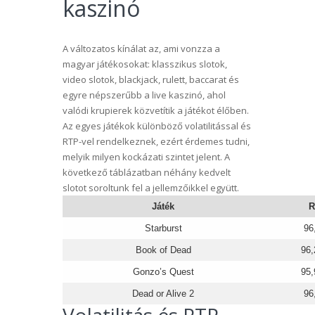
kaszinó
A változatos kínálat az, ami vonzza a
magyar játékosokat: klasszikus slotok,
video slotok, blackjack, rulett, baccarat és
egyre népszerűbb a live kaszinó, ahol
valódi krupierek közvetítik a játékot élőben.
Az egyes játékok különböző volatilitással és
RTP-vel rendelkeznek, ezért érdemes tudni,
melyik milyen kockázati szintet jelent. A
következő táblázatban néhány kedvelt
slotot soroltunk fel a jellemzőikkel együtt.
Játék
R
Starburst
96
Book of Dead
96
Gonzo’s Quest
95
Dead or Alive 2
96
Volatilitás és RTP