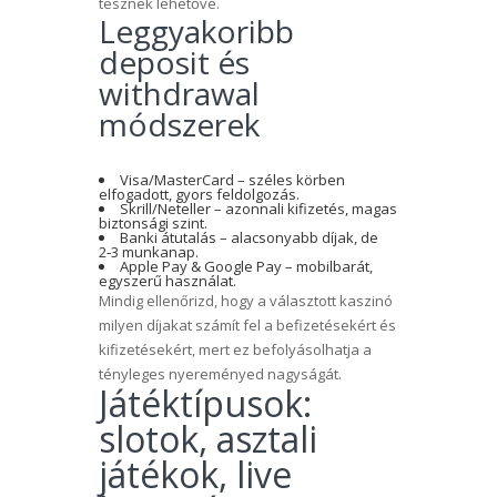
tesznek lehetővé.
Leggyakoribb
deposit és
withdrawal
módszerek
Visa/MasterCard – széles körben
elfogadott, gyors feldolgozás.
Skrill/Neteller – azonnali kifizetés, magas
biztonsági szint.
Banki átutalás – alacsonyabb díjak, de
2‑3 munkanap.
Apple Pay & Google Pay – mobilbarát,
egyszerű használat.
Mindig ellenőrizd, hogy a választott kaszinó
milyen díjakat számít fel a befizetésekért és
kifizetésekért, mert ez befolyásolhatja a
tényleges nyereményed nagyságát.
Játéktípusok:
slotok, asztali
játékok, live