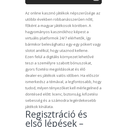
Az online kaszinó játékok népszerűsége az
utóbbi években robbanásszerűen nőtt,
főként a magyar játékosok körében. A
hagyományos kaszinókhoz képest a
virtuális platformok 24/7 elérhetők, így
bármikor belevághatsz egy-egy pókert vagy
slotot anélkül, hogy utaznod kellene.
Ezen felül a digitális környezet lehetővé
teszi a személyre szabott bónuszokat,
gyors fizetési megoldásokat és élő
dealer‑es játékok valós időben. Ha először
ismerkedsz a témával, a legfontosabb, hogy
tudod, milyen tényezőket kell mérlegelned a
döntésed előtt: licenc, biztonság, kifizetési
sebesség és a számodra legérdekesebb
játékok kínálata.
Regisztráció és
első lépések –