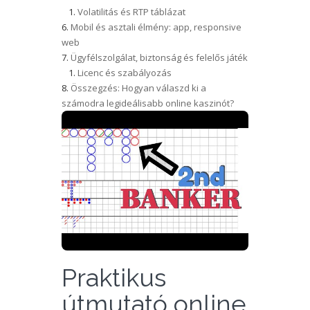
Volatilitás és RTP táblázat
Mobil és asztali élmény: app, responsive
web
Ügyfélszolgálat, biztonság és felelős játék
Licenc és szabályozás
Összegzés: Hogyan válaszd ki a
számodra legideálisabb online kaszinót?
Praktikus
útmutató online