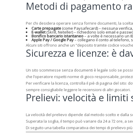
Metodi di pagamento rap
Per chi desidera operare senza fornire documenti, la scelta 
Carte prepagate
(come Paysafecard) – nessuna verifica,
E‑wallet
(Skrill, Neteller) – richiedono solo email e passw
Bonifico bancario istantaneo
– a volte è necessario un IB
Apple Pay / Google Pay
– collegano il conto al telefono, 
Alcuni siti offrono anche un “deposito tramite codice vouch
Sicurezza e licenze: è da
Un sito scommesse senza documenti è legale solo se possiede 
che l’operatore rispetti norme di gioco responsabile, protezio
Per verificare la licenza, controlla il piè di pagina del sito: 
sempre consigliabile leggere le recensioni di altri giocatori.
Prelievi: velocità e limi
La velocità del prelievo dipende dal metodo scelto e dalla sog
Superata la soglia, il tempo può variare da 24 a 72 ore, a s
Di seguito una tabella comparativa dei tempi di prelievo più