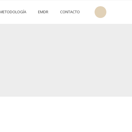
METODOLOGÍA
EMDR
CONTACTO