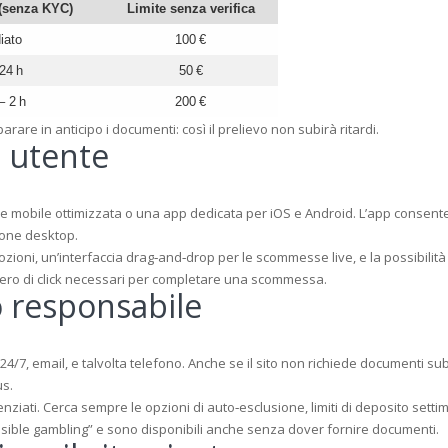
(senza KYC)
Limite senza verifica
iato
100 €
24 h
50 €
– 2 h
200 €
parare in anticipo i documenti: così il prelievo non subirà ritardi.
 utente
e mobile ottimizzata o una app dedicata per iOS e Android. L’app consente
ione desktop.
zioni, un’interfaccia drag‑and‑drop per le scommesse live, e la possibilità 
numero di click necessari per completare una scommessa.
o responsabile
/7, email, e talvolta telefono. Anche se il sito non richiede documenti subi
us.
icenziati. Cerca sempre le opzioni di auto‑esclusione, limiti di deposito sett
ible gambling” e sono disponibili anche senza dover fornire documenti.