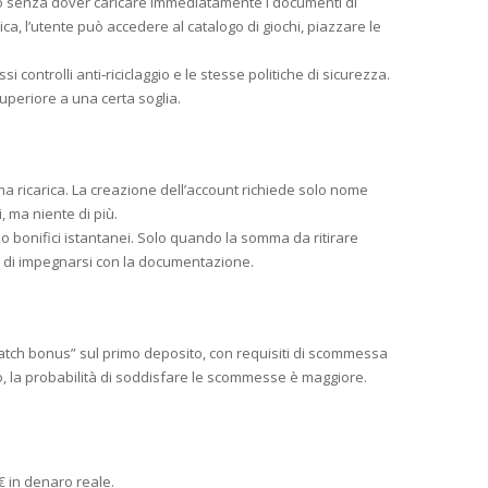
ito senza dover caricare immediatamente i documenti di
ca, l’utente può accedere al catalogo di giochi, piazzare le
 controlli anti‑riciclaggio e le stesse politiche di sicurezza.
uperiore a una certa soglia.
ima ricarica. La creazione dell’account richiede solo nome
, ma niente di più.
o bonifici istantanei. Solo quando la somma da ritirare
rima di impegnarsi con la documentazione.
match bonus” sul primo deposito, con requisiti di scommessa
lto, la probabilità di soddisfare le scommesse è maggiore.
€ in denaro reale.