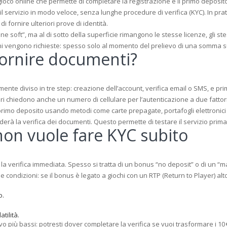
gioco online che permette di completare la registrazione e il primo depos
 servizio in modo veloce, senza lunghe procedure di verifica (KYC). In prati
fornire ulteriori prove di identità.
soft”, ma al di sotto della superficie rimangono le stesse licenze, gli stessi
oni vengono richieste: spesso solo al momento del prelievo di una somma s
fornire documenti?
mente diviso in tre step: creazione dell’account, verifica email o SMS, e pr
ri chiedono anche un numero di cellulare per l’autenticazione a due fattori
 primo deposito usando metodi come carte prepagate, portafogli elettronici 
richiederà la verifica dei documenti. Questo permette di testare il servizio p
non vuole fare KYC subito
la verifica immediata. Spesso si tratta di un bonus “no deposit” o di un “
le condizioni: se il bonus è legato a giochi con un RTP (Return to Player) a
o.
tilità.
o più bassi: potresti dover completare la verifica se vuoi trasformare i 10 