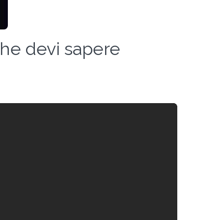
he devi sapere