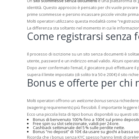
Un
sito scommesse senza documenti
è una piattaforma di 
identità. Questo approccio è pensato per chi vuole provare il
prime scommesse e persino incassare piccole vincite prima di 
Molti operatori utilizzano questa modalità come “registrazione 
La differenza sta soltanto nel momento in cui le informazi
Come registrarsi senza 
Il processo di iscrizione su un sito senza documenti è solita
utente, password e un indirizzo email valido. Alcuni operato
Dopo aver confermato l’email, il giocatore può effettuare il
supera il limite impostato (di solito tra 50 e 200 €) il sito 
Bonus e offerte per chi 
Molti operatori offrono un
welcome bonus
senza richiedere 
(wagering requirements) più flessibili. È importante leggere 
Ecco una piccola lista di tipici bonus disponibili su questi siti:
Bonus di benvenuto 100 % fino a 100 € sul primo deposit
Free spin su slot selezionate, validi per 24 ore.
Cashback settimanale del 5 % sulle perdite nette.
Bonus “no deposit” di 10 € da usare su giochi a bassa vola
Ricorda che i bonus senza KYC spesso hanno limiti di preliev