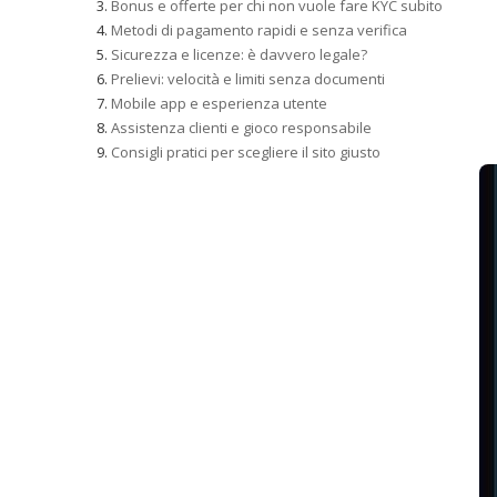
Bonus e offerte per chi non vuole fare KYC subito
Metodi di pagamento rapidi e senza verifica
Sicurezza e licenze: è davvero legale?
Prelievi: velocità e limiti senza documenti
Mobile app e esperienza utente
Assistenza clienti e gioco responsabile
Consigli pratici per scegliere il sito giusto