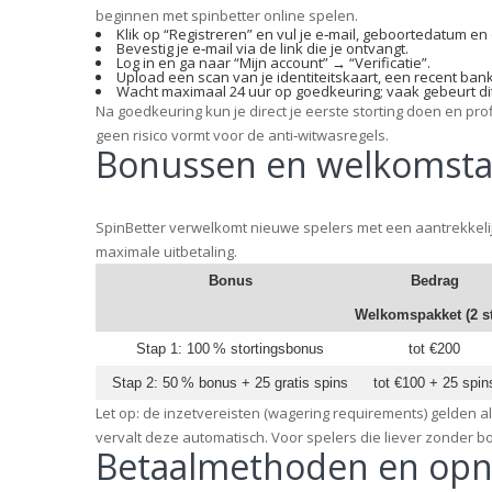
beginnen met spinbetter online spelen.
Klik op “Registreren” en vul je e‑mail, geboortedatum en
Bevestig je e‑mail via de link die je ontvangt.
Log in en ga naar “Mijn account” → “Verificatie”.
Upload een scan van je identiteitskaart, een recent ban
Wacht maximaal 24 uur op goedkeuring; vaak gebeurt dit
Na goedkeuring kun je direct je eerste storting doen en pr
geen risico vormt voor de anti‑witwasregels.
Bonussen en welkomst
SpinBetter verwelkomt nieuwe spelers met een aantrekkelij
maximale uitbetaling.
Bonus
Bedrag
Welkomspakket (2 s
Stap 1: 100 % stortingsbonus
tot €200
Stap 2: 50 % bonus + 25 gratis spins
tot €100 + 25 spin
Let op: de inzetvereisten (wagering requirements) gelden al
vervalt deze automatisch. Voor spelers die liever zonder 
Betaalmethoden en opn