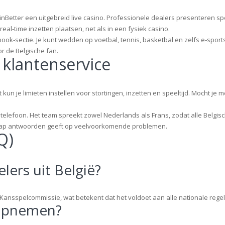
inBetter een uitgebreid live casino. Professionele dealers presenteren spe
 real‑time inzetten plaatsen, net als in een fysiek casino.
ook‑sectie. Je kunt wedden op voetbal, tennis, basketbal en zelfs e‑sports
r de Belgische fan.
klantenservice
n je limieten instellen voor stortingen, inzetten en speeltijd. Mocht je merk
en telefoon. Het team spreekt zowel Nederlands als Frans, zodat alle Belgi
‑stap antwoorden geeft op veelvoorkomende problemen.
Q)
elers uit België?
e Kansspelcommissie, wat betekent dat het voldoet aan alle nationale rege
 opnemen?