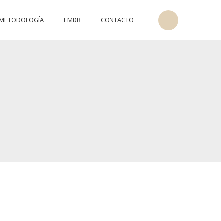
METODOLOGÍA
EMDR
CONTACTO