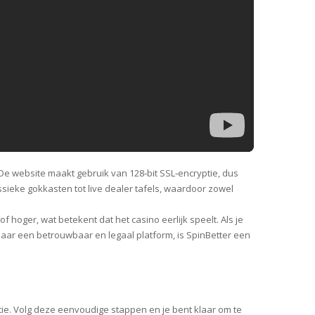
De website maakt gebruik van 128‑bit SSL‑encryptie, dus
ssieke gokkasten tot live dealer tafels, waardoor zowel
hoger, wat betekent dat het casino eerlijk speelt. Als je
naar een betrouwbaar en legaal platform, is SpinBetter een
atie. Volg deze eenvoudige stappen en je bent klaar om te