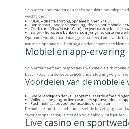
SpinBetter ondersteunt een reeks populaire betaalopties die
wachttijden.
iDEAL – directe storting, opname binnen 24 uur.
Bancontact – snelle verwerking, ideaal voor mobiele bet
Creditcard (Visa/MasterCard) – vrijwel directe beschikba
Sofort – Europese bankoverschrijving met korte verwerki
Opnames worden handmatig gecontroleerd om fraude te voo
minimale opname €20 bedraagt en dat er soms een kleine 
Mobiel en app‑ervaring
SpinBetter heeft een responsieve website die zich moeitelo
beschikbaar via de website (iOS‑ondersteuning volgt binnen
Voordelen van de mobiele v
Snelle laadtijden dankzij geoptimaliseerde afbeeldingen
Volledige toegang tot live casino en sportweddenschap
Push‑notificaties voor bonusacties en winsten.
De mobiele interface behoudt dezelfde beveiligingsstandaa
favoriete spel, terwijl je met één tik je saldo kunt bijvullen.
Live casino en sportw