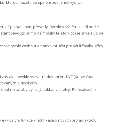
stku, kterou můžete po splnění podmínek vybrat.
ler, až po bankovní převody. Rychlost výběru se liší podle
stant payouts přímo na mobilní telefon, což je skvělá volba
t pro rychlé cashout a bankovní účet pro větší částky. Vždy
kci vás ale obvykle vyzvou k dokončení KYC (Know Your
covaných jurisdikcích.
bát na to, aby byl celý doklad viditelný. Po úspěšném
í exkluzivní funkce – notifikace o nových promo akcích,