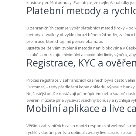
klasické peněžní bonusy. Pamatujte, že nejlepší nabídky jso
Platební metody a rychl
U zahraničních casin je výběr platebních metod široký – od k
metody: e‑wallety obvykle dorazí během 24 hodin, zatímco ba
pro hráče, kteří chtějí mít peníze okamžitě.
Ujistěte se, že vámi zvolená metoda není blokována v České 
si také zkontrolujte minimální a maximální limity výběru, 
Registrace, KYC a ověřen
Proces registrace v zahraničních casinech bývá často velmi
Customer) – tedy předložení kopie dokladu, výpisu z banky n
Nejčastější potíže nastávají při neúplném nebo špatně nas
ověření můžete plně využívat všechny bonusy a rychlejší vý
Mobilní aplikace a live c
Většina zahraničních casin nabízí responzivní webové stránk
rychlé vkládání peněz a optimalizovaný live casino stream. Pr