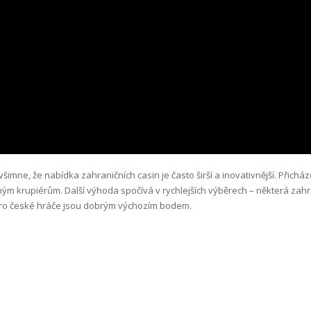
všimne, že nabídka zahraničních casin je často širší a inovativnější. Přich
tečným krupiérům. Další výhoda spočívá v rychlejších výběrech – některá za
ro české hráče
jsou dobrým výchozím bodem.