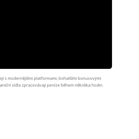
ázejí s modernějšími platformami, bohatšími bonusovými
hraniční sídla zpracovávají peníze během několika hodin.