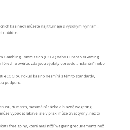
čních kasinech můžete najít turnaje s vysokými výhrami,
ní nabídce.
ingdom Gambling Commission (UKGC) nebo Curacao eGaming.
h fórech a ověřte, zda jsou výplaty opravdu „instantní“ nebo
nosti eCOGRA. Pokud kasino nesmírá s těmito standardy,
kou podporu.
še bonusu, % match, maximální sázka a hlavně wagering
ůže vypadat lákavě, ale v praxi může trvat týdny, než to
at i free spiny, které mají nižší wagering requirements než