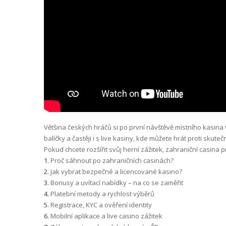
Většina českých hráčů si po první návštěvě místního kasina 
balíčky a častěji i s live kasiny, kde můžete hrát proti sku
Pokud chcete rozšířit svůj herní zážitek,
zahraniční casina p
Proč sáhnout po zahraničních casinách?
Jak vybrat bezpečné a licencované kasino?
Bonusy a uvítací nabídky – na co se zaměřit
Platební metody a rychlost výběrů
Registrace, KYC a ověření identity
Mobilní aplikace a live casino zážitek