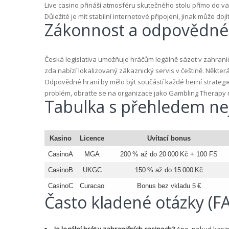
Live casino přináší atmosféru skutečného stolu přímo do va
Důležité je mít stabilní internetové připojení, jinak může doj
Zákonnost a odpovědné 
Česká legislativa umožňuje hráčům legálně sázet v zahranič
zda nabízí lokalizovaný zákaznický servis v češtině. Někter
Odpovědné hraní by mělo být součástí každé herní strategie.
problém, obraťte se na organizace jako Gambling Therapy n
Tabulka s přehledem nej
Kasino
Licence
Uvítací bonus
CasinoA
MGA
200 % až do 20 000 Kč + 100 FS
CasinoB
UKGC
150 % až do 15 000 Kč
CasinoC
Curacao
Bonus bez vkladu 5 €
Často kladené otázky (F