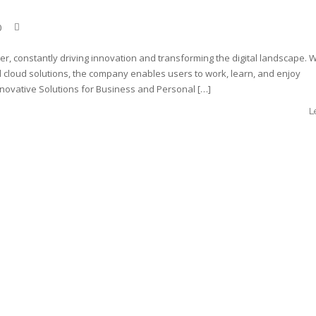
0
er, constantly driving innovation and transforming the digital landscape. W
d cloud solutions, the company enables users to work, learn, and enjoy
novative Solutions for Business and Personal […]
L