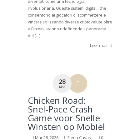
diventati come una tecnologia
rivoluzionaria. Queste sistemi digitali, che
consentono ai giocatori di scommettere e
vincere utilizzando diverse criptovalute oltre
a Bitcoin, stanno ridefinendo il panorama
del […]
Leer más
28
MAR
Chicken Road:
Snel‑Pace Crash
Game voor Snelle
Winsten op Mobiel
Mar 28, 2026
Elena Casas
0