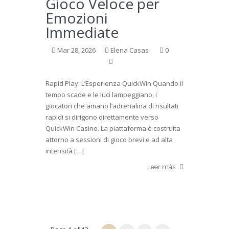
Gioco Veloce per
Emozioni
Immediate
Mar 28, 2026
Elena Casas
0
Rapid Play: L’Esperienza QuickWin Quando il
tempo scade e le luci lampeggiano, i
giocatori che amano l’adrenalina di risultati
rapidi si dirigono direttamente verso
QuickWin Casino. La piattaforma è costruita
attorno a sessioni di gioco brevi e ad alta
intensità […]
Leer más