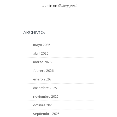
admin
en
Gallery post
ARCHIVOS
mayo 2026
abril 2026
marzo 2026
febrero 2026
enero 2026
diciembre 2025
noviembre 2025
octubre 2025
septiembre 2025