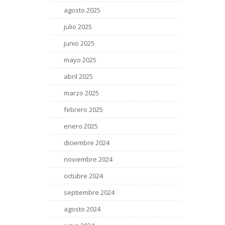
agosto 2025
julio 2025
junio 2025
mayo 2025
abril 2025
marzo 2025
febrero 2025
enero 2025
diciembre 2024
noviembre 2024
octubre 2024
septiembre 2024
agosto 2024