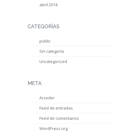
abril 2014
CATEGORÍAS
public
Sin categoría
Uncategorized
META
Acceder
Feed de entradas
Feed de comentarios
WordPress.org