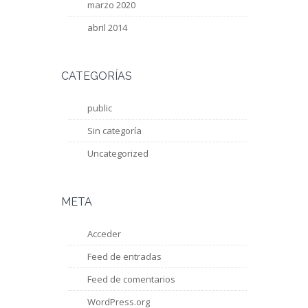
marzo 2020
abril 2014
CATEGORÍAS
public
Sin categoría
Uncategorized
META
Acceder
Feed de entradas
Feed de comentarios
WordPress.org