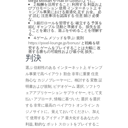
Mega Moolah や Hall of Godsのように。
2.報酬を活用すること: 利用する 利益およ
びプロモーション 使用 インターネット上 ギ
ャンブル事業における最適化 足す お金。 必
ず 読む 注意事項を認識する 任意 賭け 必要
な。
3.銀行ロールを管理する: 確立する 予算を
組む ギャンブル 活動と準拠する。損失を追
うことを避ける、遊ぶをやめることを理解す
る。
4.ゲーム メソッドを学ぶ: 規則
https://pixel-lounge.jp/bonus/
と戦略を研
究する ゲームをプレイすることは大幅に 改
善する勝ちの可能性および最小化 損失。
判決
選ぶ 信頼性のある インターネット上 ギャンブ
ル事業で高ペイアウト 割合 非常に重要 任意
熱心な カジノプレーヤーに。検討する 変数 証
明書および規制, ビデオゲーム 選択, ソフトウ
ェアアプリケーション サプライヤー, そして支
払い アプローチ, 情報に基づいた 選択 を選択
する 非常に最高の ペイアウト オンライン カ
ジノサイトに。覚えておいてください、加え
て 使用する アイディア 最大化するあなたの
利益, 動的な ポット スロットをプレイするこ