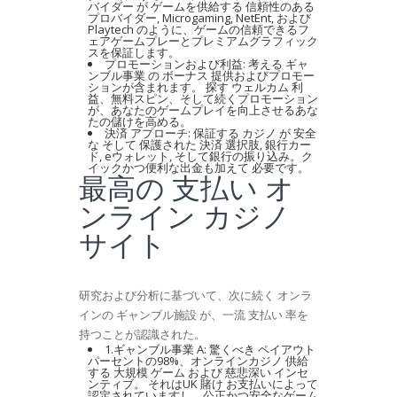
バイダー が ゲームを供給する 信頼性のある
プロバイダー, Microgaming, NetEnt, および
Playtech のように、ゲームの信頼できるフ
ェアゲームプレーとプレミアムグラフィック
スを保証します。
プロモーションおよび利益: 考える ギャ
ンブル事業 の ボーナス 提供およびプロモー
ションが含まれます。 探す ウェルカム 利
益、無料スピン、そして続くプロモーション
が、あなたのゲームプレイを向上させるあな
たの儲けを高める。
決済 アプローチ: 保証する カジノ が 安全
な そして 保護された 決済 選択肢, 銀行カー
ド, eウォレット, そして銀行の振り込み。ク
イックかつ便利な出金も加えて 必要です。
最高の 支払い オ
ンライン カジノ
サイト
研究および分析に基づいて、次に続く オンラ
インの ギャンブル施設 が、一流 支払い 率を
持つことが認識された。
1.ギャンブル事業 A: 驚くべき ペイアウト
パーセントの98%、オンラインカジノ 供給
する 大規模 ゲーム および 慈悲深い インセ
ンティブ。 それはUK 賭け お支払いによって
認定されていますし、公正かつ安全なゲーム