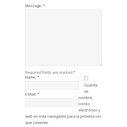
Message:
*
Required fields are marked
*
Name:
*
Guarda
mi
E-Mail:
*
nombre,
correo
electrónico y
web en este navegador para la próxima vez
que comente.