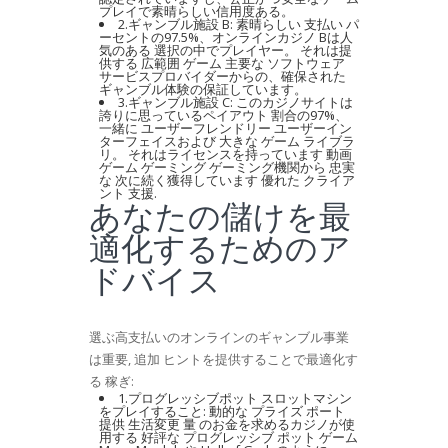
プレイで素晴らしい信用度ある。
2.ギャンブル施設 B: 素晴らしい 支払い パ
ーセントの97.5%、オンラインカジノ Bは人
気のある 選択の中でプレイヤー。 それは提
供する 広範囲 ゲーム 主要な ソフトウェア
サービスプロバイダーからの、確保された
ギャンブル体験の保証しています。
3.ギャンブル施設 C: このカジノサイトは
誇りに思っているペイアウト 割合の97%、
一緒に ユーザーフレンドリー ユーザーイン
ターフェイスおよび 大きな ゲーム ライブラ
リ。 それはライセンスを持っています 動画
ゲーム ゲーミング ゲーミング機関から 忠実
な 次に続く獲得しています 優れた クライア
ント 支援.
あなたの儲けを最
適化するためのア
ドバイス
選ぶ高支払いのオンラインのギャンブル事業
は重要, 追加 ヒントを提供することで最適化す
る 稼ぎ:
1.プログレッシブポット スロットマシン
をプレイすること: 動的な プライズ ポート
提供 生活変更 量 のお金を求めるカジノが使
用する 好評な プログレッシブ ポット ゲーム