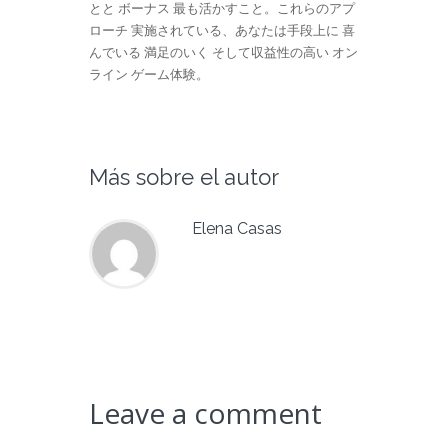
とと ボーナス 最も活かすこと。これらのアプ
ローチ 実施されている、あなたは手段上に 喜
んでいる 満足のいく そして収益性の高い オン
ライン ゲーム体験。
Más sobre el autor
Elena Casas
Leave a comment