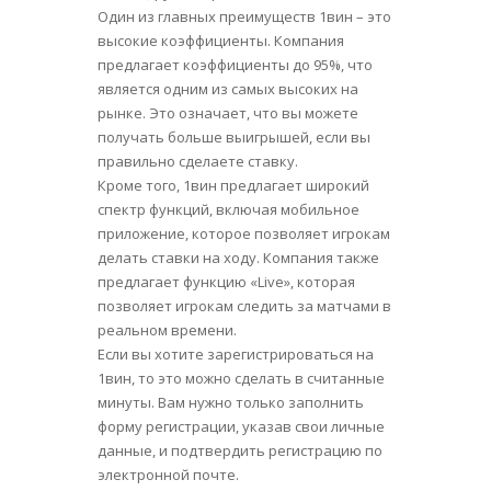
Один из главных преимуществ 1вин – это
высокие коэффициенты. Компания
предлагает коэффициенты до 95%, что
является одним из самых высоких на
рынке. Это означает, что вы можете
получать больше выигрышей, если вы
правильно сделаете ставку.
Кроме того, 1вин предлагает широкий
спектр функций, включая мобильное
приложение, которое позволяет игрокам
делать ставки на ходу. Компания также
предлагает функцию «Live», которая
позволяет игрокам следить за матчами в
реальном времени.
Если вы хотите зарегистрироваться на
1вин, то это можно сделать в считанные
минуты. Вам нужно только заполнить
форму регистрации, указав свои личные
данные, и подтвердить регистрацию по
электронной почте.