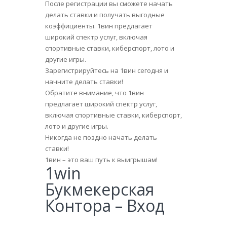
После регистрации вы сможете начать
делать ставки и получать выгодные
коэффициенты. 1вин предлагает
широкий спектр услуг, включая
спортивные ставки, киберспорт, лото и
другие игры.
Зарегистрируйтесь на 1вин сегодня и
начните делать ставки!
Обратите внимание, что 1вин
предлагает широкий спектр услуг,
включая спортивные ставки, киберспорт,
лото и другие игры.
Никогда не поздно начать делать
ставки!
1вин – это ваш путь к выигрышам!
1win
Букмекерская
Контора – Вход