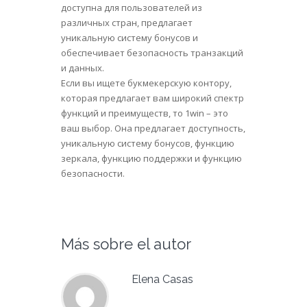
доступна для пользователей из
различных стран, предлагает
уникальную систему бонусов и
обеспечивает безопасность транзакций
и данных.
Если вы ищете букмекерскую контору,
которая предлагает вам широкий спектр
функций и преимуществ, то 1win – это
ваш выбор. Она предлагает доступность,
уникальную систему бонусов, функцию
зеркала, функцию поддержки и функцию
безопасности.
Más sobre el autor
Elena Casas