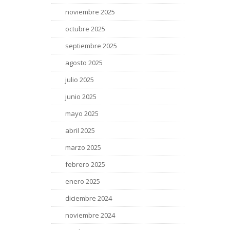
noviembre 2025
octubre 2025
septiembre 2025
agosto 2025
julio 2025
junio 2025
mayo 2025
abril 2025
marzo 2025
febrero 2025
enero 2025
diciembre 2024
noviembre 2024