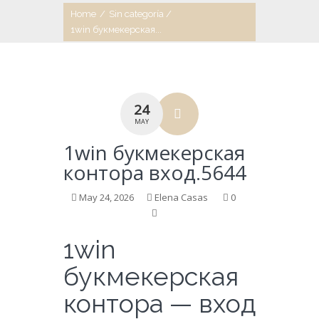
Home
/
Sin categoría
/
1win букмекерская...
24
MAY
1win букмекерская
контора вход.5644
May 24, 2026
Elena Casas
0
1win
букмекерская
контора — вход