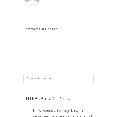
Comments are closed.
ENTRADAS RECIENTES
Niezawodność i emocje kasyna
vegashero gwarancją udanej rozrywki