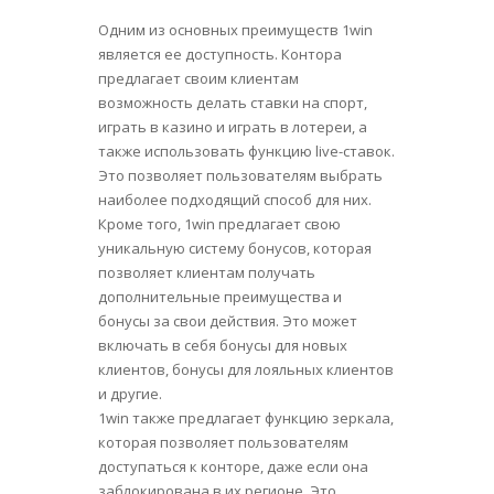
Одним из основных преимуществ 1win
является ее доступность. Контора
предлагает своим клиентам
возможность делать ставки на спорт,
играть в казино и играть в лотереи, а
также использовать функцию live-ставок.
Это позволяет пользователям выбрать
наиболее подходящий способ для них.
Кроме того, 1win предлагает свою
уникальную систему бонусов, которая
позволяет клиентам получать
дополнительные преимущества и
бонусы за свои действия. Это может
включать в себя бонусы для новых
клиентов, бонусы для лояльных клиентов
и другие.
1win также предлагает функцию зеркала,
которая позволяет пользователям
доступаться к конторе, даже если она
заблокирована в их регионе. Это