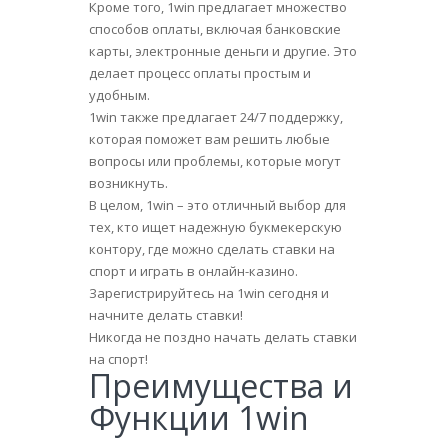
Кроме того, 1win предлагает множество
способов оплаты, включая банковские
карты, электронные деньги и другие. Это
делает процесс оплаты простым и
удобным.
1win также предлагает 24/7 поддержку,
которая поможет вам решить любые
вопросы или проблемы, которые могут
возникнуть.
В целом, 1win – это отличный выбор для
тех, кто ищет надежную букмекерскую
контору, где можно сделать ставки на
спорт и играть в онлайн-казино.
Зарегистрируйтесь на 1win сегодня и
начните делать ставки!
Никогда не поздно начать делать ставки
на спорт!
Преимущества и
Функции 1win