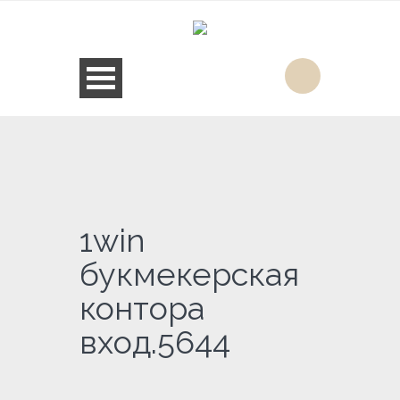
1win
букмекерская
контора
вход.5644