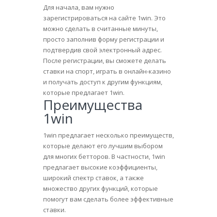
Для начала, вам нужно
зарегистрироваться на сайте 1win. Это
можно сделать в считанные минуты,
просто заполнив форму регистрации и
подтвердив свой электронный адрес.
После регистрации, вы сможете делать
ставки на спорт, играть в онлайн-казино
и получать доступ к другим функциям,
которые предлагает 1win.
Преимущества
1win
1win предлагает несколько преимуществ,
которые делают его лучшим выбором
для многих бетторов. В частности, 1win
предлагает высокие коэффициенты,
широкий спектр ставок, а также
множество других функций, которые
помогут вам сделать более эффективные
ставки.