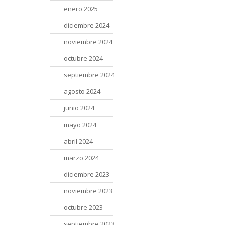
enero 2025
diciembre 2024
noviembre 2024
octubre 2024
septiembre 2024
agosto 2024
junio 2024
mayo 2024
abril 2024
marzo 2024
diciembre 2023
noviembre 2023
octubre 2023
septiembre 2023