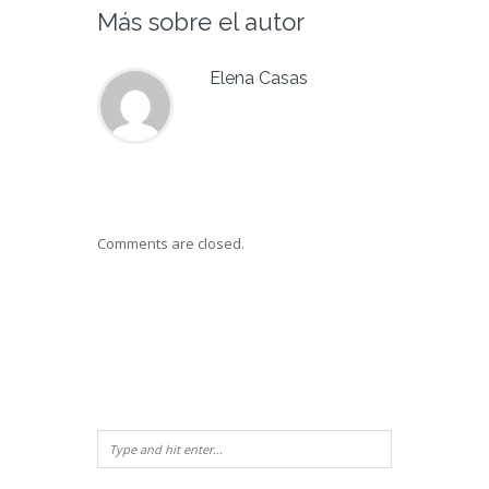
Más sobre el autor
Elena Casas
Comments are closed.