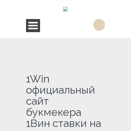
1Win
официальный
сайт
букмекера
1Вин ставки на