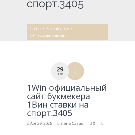
спорт.3405
Home
/
Sin categoría
/
1Win официальный...
29
ABR
1Win официальный
сайт букмекера
1Вин ставки на
спорт.3405
Abr 29, 2026
Elena Casas
0