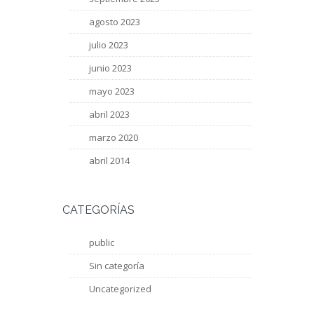
agosto 2023
julio 2023
junio 2023
mayo 2023
abril 2023
marzo 2020
abril 2014
CATEGORÍAS
public
Sin categoría
Uncategorized