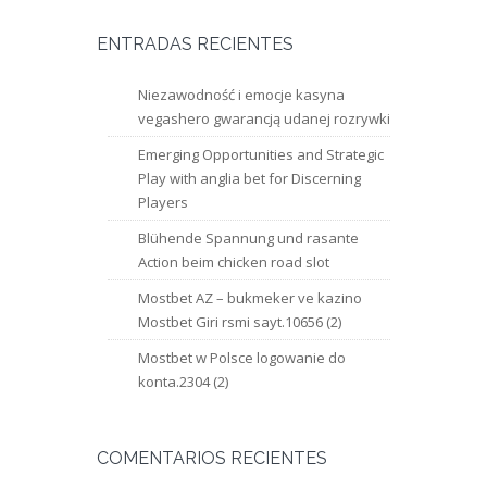
ENTRADAS RECIENTES
Niezawodność i emocje kasyna
vegashero gwarancją udanej rozrywki
Emerging Opportunities and Strategic
Play with anglia bet for Discerning
Players
Blühende Spannung und rasante
Action beim chicken road slot
Mostbet AZ – bukmeker ve kazino
Mostbet Giri rsmi sayt.10656 (2)
Mostbet w Polsce logowanie do
konta.2304 (2)
COMENTARIOS RECIENTES