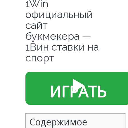
1Win
официальный
сайт
букмекера —
1Вин ставки на
спорт
▶️
ИГРАТЬ
Содержимое