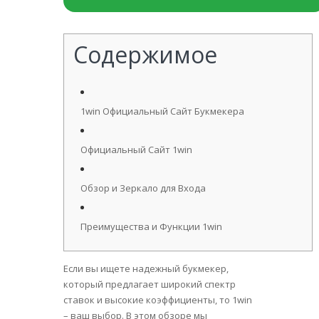
Содержимое
1win Официальный Сайт Букмекера
Официальный Сайт 1win
Обзор и Зеркало для Входа
Преимущества и Функции 1win
Если вы ищете надежный букмекер,
который предлагает широкий спектр
ставок и высокие коэффициенты, то 1win
– ваш выбор. В этом обзоре мы