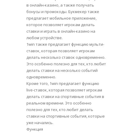
в онлайн-казино, а также получать
бонусы и промокоды. Букмекер также
предлагает мобильное приложение,
которое позволяет игрокам делать
ставки и играть в онлайн-казино на
любом устройстве.
1win также предлагает функцию мульти-
ставок, которая позволяет игрокам
делать несколько ставок одновременно.
Это особенно полезно для тех, кто любит
делать ставки на несколько событий
одновременно.
Кроме того, 1win предлагает функцию
live-ставок, которая позволяет игрокам
делать ставки на спортивные события в
реальном времени. Это особенно
полезно для тех, кто любит делать
ставки на спортивные события, которые
уже начались.
Функция