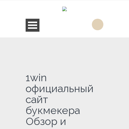
1win
официальный
сайт
букмекера
Обзор и