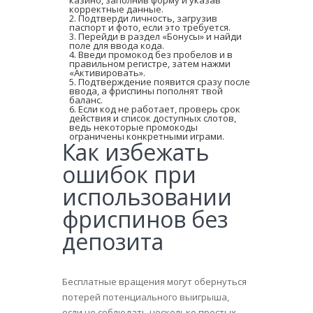
корректные данные.
Подтверди личность, загрузив
паспорт и фото, если это требуется.
Перейди в раздел «Бонусы» и найди
поле для ввода кода.
Введи промокод без пробелов и в
правильном регистре, затем нажми
«Активировать».
Подтверждение появится сразу после
ввода, а фриспины пополнят твой
баланс.
Если код не работает, проверь срок
действия и список доступных слотов,
ведь некоторые промокоды
ограничены конкретными играми.
Как избежать
ошибок при
использовании
фриспинов без
депозита
Бесплатные вращения могут обернуться
потерей потенциального выигрыша,
если не соблюдать несколько простых