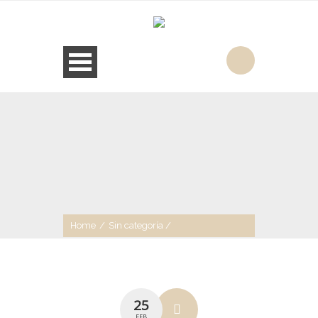
Home
/
Sin categoría
/
25
FEB