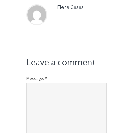
Elena Casas
Leave a comment
Message:
*