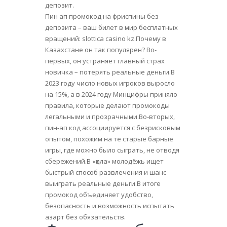
депозит.
Пин ап промокод на фриспины без
депозита – ваш билет в мир бесплатных
вращений:
slottica casino kz
.Почему в
Казахстане он так популярен? Во-
первых, он устраняет главный страх
новичка – потерять реальные деньги.В
2023 году число новых игроков выросло
на 15%, а в 2024 году Минцифры приняло
правила, которые делают промокоды
легальными и прозрачными.Во-вторых,
пин‑ап код ассоциируется с безрисковым
опытом, похожим на те старые барные
игры, где можно было сыграть, не отводя
сбережений.В «қала» молодёжь ищет
быстрый способ развлечения и шанс
выиграть реальные деньги.В итоге
промокод объединяет удобство,
безопасность и возможность испытать
азарт без обязательств.