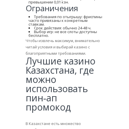
превышении 0,01 кзн.
Ограничения
Требования по отыгрышу: фриспины
часто привязаны к конкретным
ставкам.
Срок действия: обычно 24-48 ч.
Выбор игр: не все слоты доступны
бесплатно.
Чтобы извлечь максимум, внимательно
читай условия и выбирай казино с
благоприятными требованиями.
Лучшие казино
Казахстана, где
можно
использовать
пин‑ап
промокод
В Казахстане есть множество