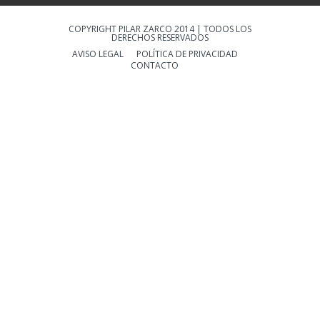
COPYRIGHT PILAR ZARCO 2014 | TODOS LOS
DERECHOS RESERVADOS
AVISO LEGAL
POLÍTICA DE PRIVACIDAD
CONTACTO