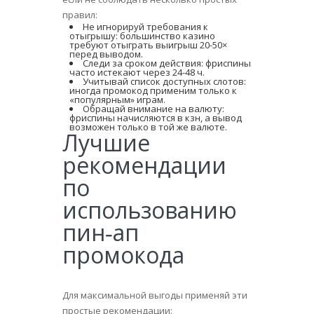
правил:
Не игнорируй требования к
отыгрышу: большинство казино
требуют отыграть выигрыш 20-50×
перед выводом.
Следи за сроком действия: фриспины
часто истекают через 24-48 ч.
Учитывай список доступных слотов:
иногда промокод применим только к
«популярным» играм.
Обращай внимание на валюту:
фриспины начисляются в кзн, а вывод
возможен только в той же валюте.
Лучшие
рекомендации
по
использованию
пин‑ап
промокода
Для максимальной выгоды применяй эти
простые рекомендации: