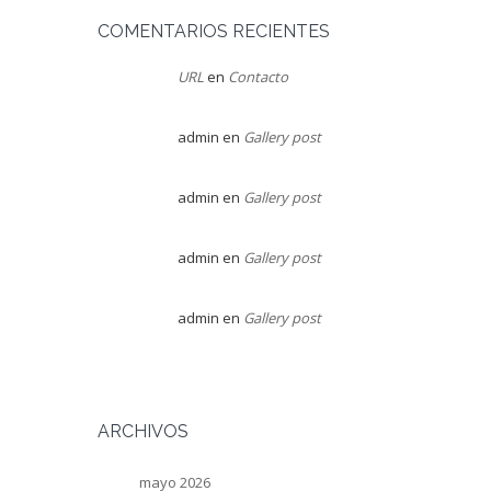
COMENTARIOS RECIENTES
URL
en
Contacto
admin
en
Gallery post
admin
en
Gallery post
admin
en
Gallery post
admin
en
Gallery post
ARCHIVOS
mayo 2026