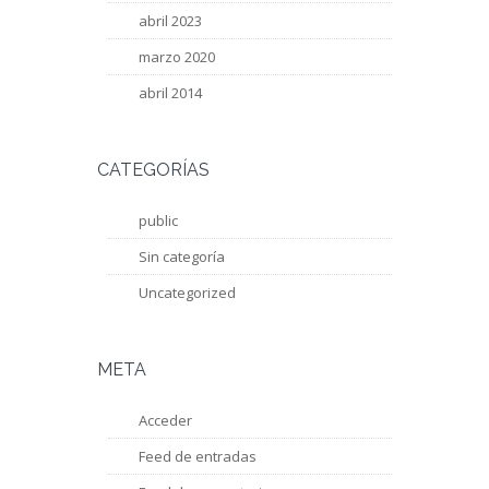
abril 2023
marzo 2020
abril 2014
CATEGORÍAS
public
Sin categoría
Uncategorized
META
Acceder
Feed de entradas