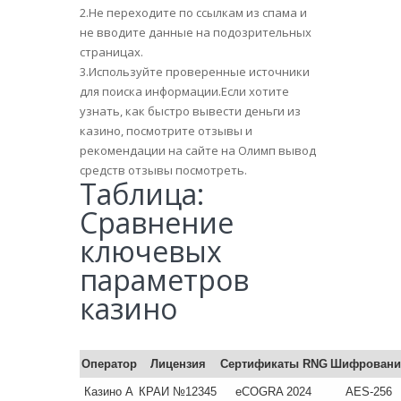
2.Не переходите по ссылкам из спама и
не вводите данные на подозрительных
страницах.
3.Используйте проверенные источники
для поиска информации.Если хотите
узнать, как быстро вывести деньги из
казино, посмотрите отзывы и
рекомендации на сайте
на Олимп вывод
средств отзывы посмотреть
.
Таблица:
Сравнение
ключевых
параметров
казино
Оператор
Лицензия
Сертификаты RNG
Шифровани
Казино А
КРАИ №12345
eCOGRA 2024
AES-256