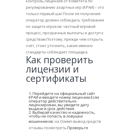
контроль.Лицензия от Комитета по
регулированию азартных игр (КРАИ) – это
только первый шаг.После её получения
оператор должен соблюдать требования
по защите игроков: честный игровой
процесс, прозрачные выплаты и доступ к
средствам.Поэтому, прежде чем открыть
счёт, стоит уточнить, какие именно
стандарты соблюдает площадка.
Как проверить
лицензии и
сертификаты
Перейдите на официальный сайт
КРАИ и введите номер лицензии.Если
оператор действительно
лицензирован, вы увидите дату
выдачи и срок действия.
Выбирай качество и надежность,
чтобы не попасть в ловушки
мошенников:
на Олимп вывод средств
отзывы посмотреть
.Проверьте