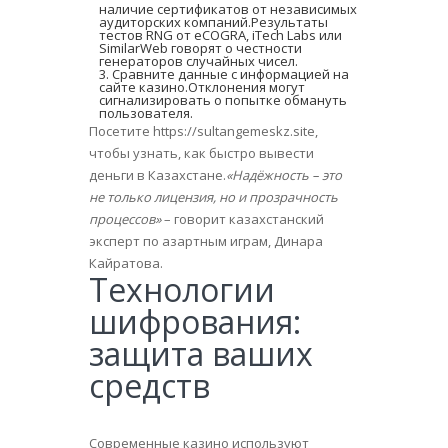
наличие сертификатов от независимых
аудиторских компаний.Результаты
тестов RNG от eCOGRA, iTech Labs или
SimilarWeb говорят о честности
генераторов случайных чисел.
Сравните данные с информацией на
сайте казино.Отклонения могут
сигнализировать о попытке обмануть
пользователя.
Посетите
https://sultangemeskz.site
,
чтобы узнать, как быстро вывести
деньги в Казахстане.
«Надёжность – это
не только лицензия, но и прозрачность
процессов»
– говорит казахстанский
эксперт по азартным играм, Динара
Кайратова.
Технологии
шифрования:
защита ваших
средств
Современные казино используют