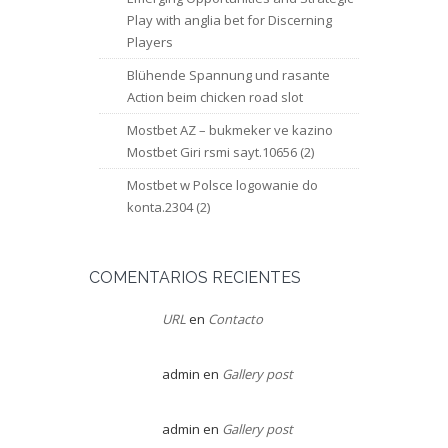
Play with anglia bet for Discerning
Players
Blühende Spannung und rasante
Action beim chicken road slot
Mostbet AZ – bukmeker ve kazino
Mostbet Giri rsmi sayt.10656 (2)
Mostbet w Polsce logowanie do
konta.2304 (2)
COMENTARIOS RECIENTES
URL
en
Contacto
admin
en
Gallery post
admin
en
Gallery post