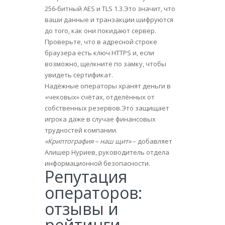
256‑битный AES и TLS 1.3.Это значит, что
ваши данные и транзакции шифруются
до того, как они покидают сервер.
Проверьте, что в адресной строке
браузера есть ключ HTTPS и, если
возможно, щелкните по замку, чтобы
увидеть сертификат.
Надёжные операторы хранят деньги в
«чековых» счётах, отделённых от
собственных резервов.Это защищает
игрока даже в случае финансовых
трудностей компании.
«Криптография – наш щит»
– добавляет
Алишер Нуриев, руководитель отдела
информационной безопасности.
Репутация
операторов:
отзывы и
рейтинги