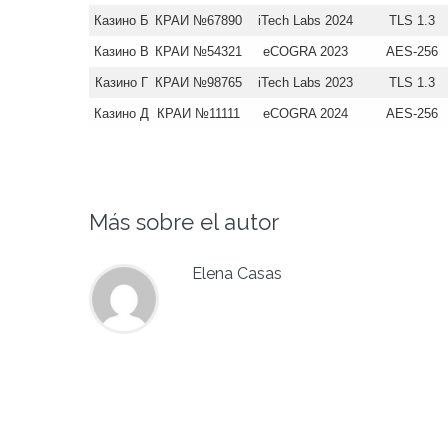
Казино Б
КРАИ №67890
iTech Labs 2024
TLS 1.3
Казино В
КРАИ №54321
eCOGRA 2023
AES-256
Казино Г
КРАИ №98765
iTech Labs 2023
TLS 1.3
Казино Д
КРАИ №11111
eCOGRA 2024
AES-256
Más sobre el autor
Elena Casas