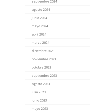
septiembre 2024
agosto 2024
junio 2024
mayo 2024
abril 2024
marzo 2024
diciembre 2023
noviembre 2023
octubre 2023
septiembre 2023
agosto 2023
julio 2023
junio 2023
mayo 2023