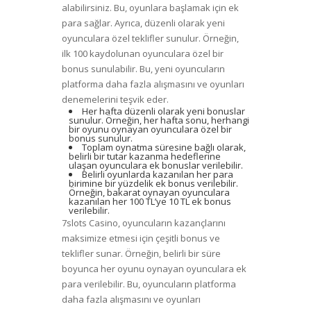
alabilirsiniz. Bu, oyunlara başlamak için ek
para sağlar. Ayrıca, düzenli olarak yeni
oyunculara özel teklifler sunulur. Örneğin,
ilk 100 kaydolunan oyunculara özel bir
bonus sunulabilir. Bu, yeni oyuncuların
platforma daha fazla alışmasını ve oyunları
denemelerini teşvik eder.
Her hafta düzenli olarak yeni bonuslar
sunulur. Örneğin, her hafta sonu, herhangi
bir oyunu oynayan oyunculara özel bir
bonus sunulur.
Toplam oynatma süresine bağlı olarak,
belirli bir tutar kazanma hedeflerine
ulaşan oyunculara ek bonuslar verilebilir.
Belirli oyunlarda kazanılan her para
birimine bir yüzdelik ek bonus verilebilir.
Örneğin, bakarat oynayan oyunculara
kazanılan her 100 TL’ye 10 TL ek bonus
verilebilir.
7slots Casino, oyuncuların kazançlarını
maksimize etmesi için çeşitli bonus ve
teklifler sunar. Örneğin, belirli bir süre
boyunca her oyunu oynayan oyunculara ek
para verilebilir. Bu, oyuncuların platforma
daha fazla alışmasını ve oyunları