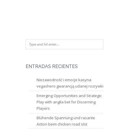
ENTRADAS RECIENTES
Niezawodność i emocje kasyna
vegashero gwarancją udanej rozrywki
Emerging Opportunities and Strategic
Play with anglia bet for Discerning
Players
Blühende Spannung und rasante
Action beim chicken road slot