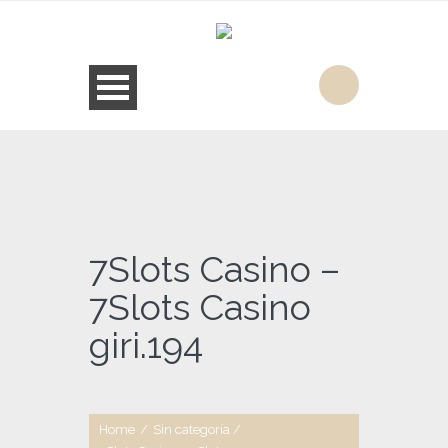
7Slots Casino –
7Slots Casino
giri.194
Home
/
Sin categoría
/