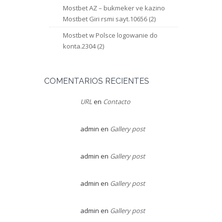
Mostbet AZ – bukmeker ve kazino
Mostbet Giri rsmi sayt.10656 (2)
Mostbet w Polsce logowanie do
konta.2304 (2)
COMENTARIOS RECIENTES
URL
en
Contacto
admin
en
Gallery post
admin
en
Gallery post
admin
en
Gallery post
admin
en
Gallery post