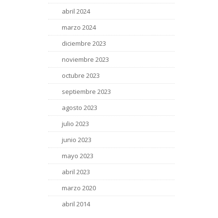
abril 2024
marzo 2024
diciembre 2023
noviembre 2023
octubre 2023
septiembre 2023
agosto 2023
julio 2023
junio 2023
mayo 2023
abril 2023
marzo 2020
abril 2014