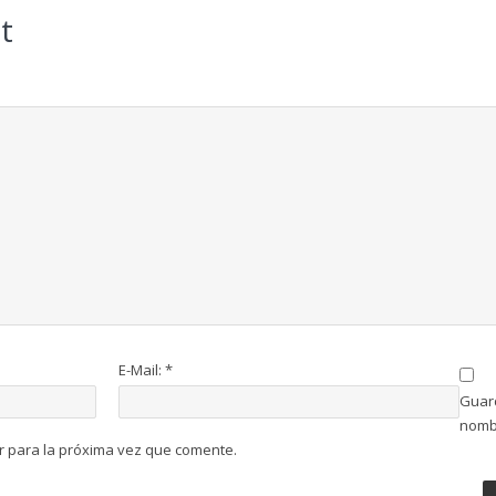
t
E-Mail:
*
Guar
nomb
r para la próxima vez que comente.