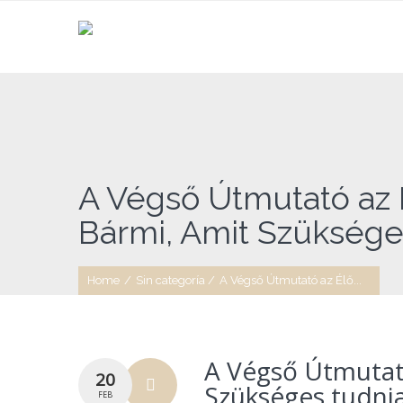
A Végső Útmutató az 
Bármi, Amit Szüksége
Home
/
Sin categoría
/
A Végső Útmutató az Élő...
A Végső Útmutató
20
Szükséges tudni
FEB