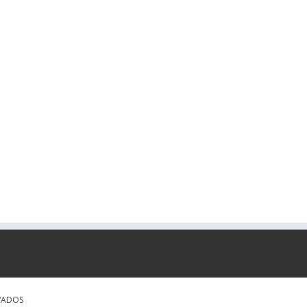
VADOS