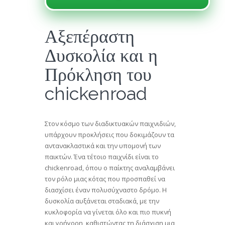
Αξεπέραστη
Δυσκολία και η
Πρόκληση του
chickenroad
Στον κόσμο των διαδικτυακών παιχνιδιών,
υπάρχουν προκλήσεις που δοκιμάζουν τα
αντανακλαστικά και την υπομονή των
παικτών. Ένα τέτοιο παιχνίδι είναι το
chickenroad
, όπου ο παίκτης αναλαμβάνει
τον ρόλο μιας κότας που προσπαθεί να
διασχίσει έναν πολυσύχναστο δρόμο. Η
δυσκολία αυξάνεται σταδιακά, με την
κυκλοφορία να γίνεται όλο και πιο πυκνή
και γρήγορη, καθιστώντας τη διάσχιση μια