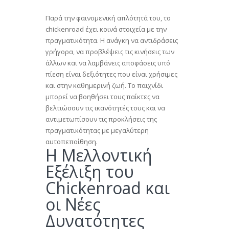
Παρά την φαινομενική απλότητά του, το
chickenroad έχει κοινά στοιχεία με την
πραγματικότητα. Η ανάγκη να αντιδράσεις
γρήγορα, να προβλέψεις τις κινήσεις των
άλλων και να λαμβάνεις αποφάσεις υπό
πίεση είναι δεξιότητες που είναι χρήσιμες
και στην καθημερινή ζωή. Το παιχνίδι
μπορεί να βοηθήσει τους παίκτες να
βελτιώσουν τις ικανότητές τους και να
αντιμετωπίσουν τις προκλήσεις της
πραγματικότητας με μεγαλύτερη
αυτοπεποίθηση.
Η Μελλοντική
Εξέλιξη του
Chickenroad και
οι Νέες
Δυνατότητες