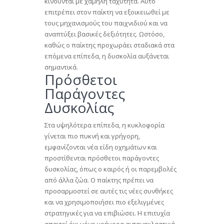
κινούνται με χαμηλή ταχύτητα. Αυτό
επιτρέπει στον παίκτη να εξοικειωθεί με
τους μηχανισμούς του παιχνιδιού και να
αναπτύξει βασικές δεξιότητες. Ωστόσο,
καθώς ο παίκτης προχωράει σταδιακά στα
επόμενα επίπεδα, η δυσκολία αυξάνεται
σημαντικά.
Πρόσθετοι
Παράγοντες
Δυσκολίας
Στα υψηλότερα επίπεδα, η κυκλοφορία
γίνεται πιο πυκνή και γρήγορη,
εμφανίζονται νέα είδη οχημάτων και
προστίθενται πρόσθετοι παράγοντες
δυσκολίας, όπως ο καιρός ή οι παρεμβολές
από άλλα ζώα. Ο παίκτης πρέπει να
προσαρμοστεί σε αυτές τις νέες συνθήκες
και να χρησιμοποιήσει πιο εξελιγμένες
στρατηγικές για να επιβιώσει. Η επιτυχία
απαιτεί όχι μόνο γρήγορα αντανακλαστικά,