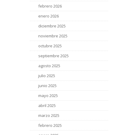
febrero 2026
enero 2026
diciembre 2025
noviembre 2025
octubre 2025
septiembre 2025
agosto 2025
julio 2025
junio 2025
mayo 2025
abril 2025
marzo 2025
febrero 2025