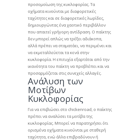
προσομοίωση της κυκλοφορίας. Τα
οχήματα κινούνται με διαφορετικές
ταχύτητες και σε διαφορετικές λωρίδες,
δημιουργώντας ένα χαοτικό περιβάλλον
που απαιτεί γρήγορη αντίδραση. Ο παίκτης
δεν μπορεί απλώς να τρέξει αδιάκοπα,
αλλά πρέπει να σταματάει, να περιμένει και
να εκμεταλλεύεται τα κενά στην
κυκλοφορία. Η επιτυχία εξαρτάται από την
ικανότητα του παίκτη να προβλέπει και να
προσαρμόζεται στις συνεχείς αλλαγές.
Ανάλυση των
Μοτίβων
Κυκλοφορίας
Για να επιβιώσει στο chickenroad, ο παίκτης
πρέπει να αναλύσει τα μοτίβα της
κυκλοφορίας. Μπορεί να παρατηρήσει ότι
ορισμένα οχήματα κινούνται με σταθερή
ταχύτητα, ενώ άλλα επιβραδύνουν ή