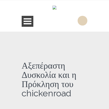
Αξεπέραστη
Δυσκολία και η
Πρόκληση του
chickenroad