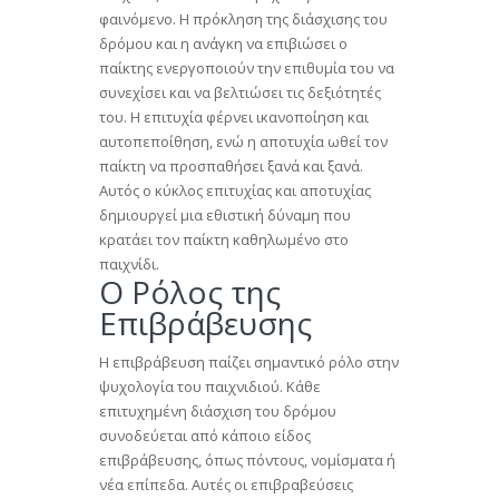
φαινόμενο. Η πρόκληση της διάσχισης του
δρόμου και η ανάγκη να επιβιώσει ο
παίκτης ενεργοποιούν την επιθυμία του να
συνεχίσει και να βελτιώσει τις δεξιότητές
του. Η επιτυχία φέρνει ικανοποίηση και
αυτοπεποίθηση, ενώ η αποτυχία ωθεί τον
παίκτη να προσπαθήσει ξανά και ξανά.
Αυτός ο κύκλος επιτυχίας και αποτυχίας
δημιουργεί μια εθιστική δύναμη που
κρατάει τον παίκτη καθηλωμένο στο
παιχνίδι.
Ο Ρόλος της
Επιβράβευσης
Η επιβράβευση παίζει σημαντικό ρόλο στην
ψυχολογία του παιχνιδιού. Κάθε
επιτυχημένη διάσχιση του δρόμου
συνοδεύεται από κάποιο είδος
επιβράβευσης, όπως πόντους, νομίσματα ή
νέα επίπεδα. Αυτές οι επιβραβεύσεις