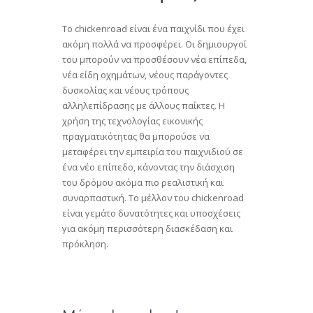
Το chickenroad είναι ένα παιχνίδι που έχει
ακόμη πολλά να προσφέρει. Οι δημιουργοί
του μπορούν να προσθέσουν νέα επίπεδα,
νέα είδη οχημάτων, νέους παράγοντες
δυσκολίας και νέους τρόπους
αλληλεπίδρασης με άλλους παίκτες. Η
χρήση της τεχνολογίας εικονικής
πραγματικότητας θα μπορούσε να
μεταφέρει την εμπειρία του παιχνιδιού σε
ένα νέο επίπεδο, κάνοντας την διάσχιση
του δρόμου ακόμα πιο ρεαλιστική και
συναρπαστική. Το μέλλον του chickenroad
είναι γεμάτο δυνατότητες και υποσχέσεις
για ακόμη περισσότερη διασκέδαση και
πρόκληση.