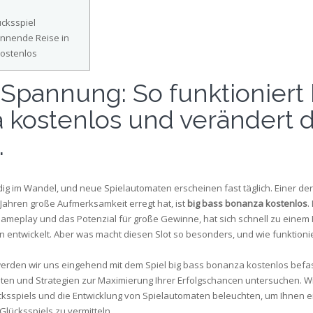
ücksspiel
nnende Reise in
kostenlos
Spannung: So funktioniert 
 kostenlos und verändert 
.
dig im Wandel, und neue Spielautomaten erscheinen fast täglich. Einer der
n Jahren große Aufmerksamkeit erregt hat, ist
big bass bonanza kostenlos
.
Gameplay und das Potenzial für große Gewinne, hat sich schnell zu einem 
n entwickelt. Aber was macht diesen Slot so besonders, und wie funktionie
erden wir uns eingehend mit dem Spiel
big bass bonanza kostenlos
befa
ten und Strategien zur Maximierung Ihrer Erfolgschancen untersuchen. W
ksspiels und die Entwicklung von Spielautomaten beleuchten, um Ihnen ei
Glücksspiels zu vermitteln.