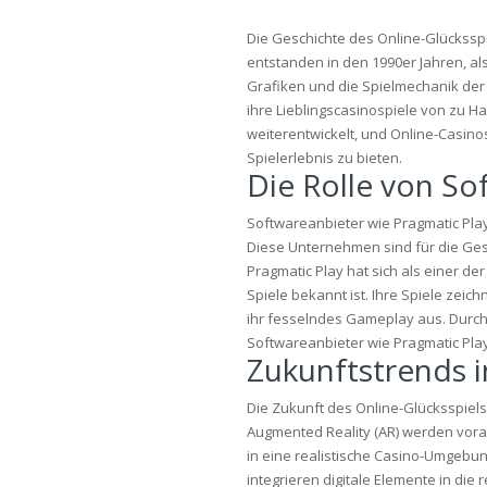
Die Geschichte des Online-Glücksspi
entstanden in den 1990er Jahren, als
Grafiken und die Spielmechanik der 
ihre Lieblingscasinospiele von zu Ha
weiterentwickelt, und Online-Casin
Spielerlebnis zu bieten.
Die Rolle von So
Softwareanbieter wie Pragmatic Play
Diese Unternehmen sind für die Ges
Pragmatic Play hat sich als einer d
Spiele bekannt ist. Ihre Spiele zei
ihr fesselndes Gameplay aus. Durch 
Softwareanbieter wie Pragmatic Play
Zukunftstrends i
Die Zukunft des Online-Glücksspiels
Augmented Reality (AR) werden vorau
in eine realistische Casino-Umgebun
integrieren digitale Elemente in die