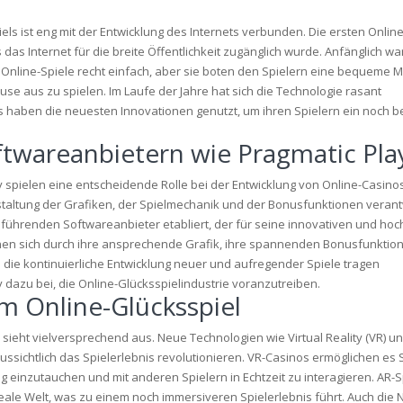
els ist eng mit der Entwicklung des Internets verbunden. Die ersten Onlin
 das Internet für die breite Öffentlichkeit zugänglich wurde. Anfänglich wa
Online-Spiele recht einfach, aber sie boten den Spielern eine bequeme Mö
use aus zu spielen. Im Laufe der Jahre hat sich die Technologie rasant
os haben die neuesten Innovationen genutzt, um ihren Spielern ein noch 
ftwareanbietern wie Pragmatic Pla
 spielen eine entscheidende Rolle bei der Entwicklung von Online-Casino
taltung der Grafiken, der Spielmechanik und der Bonusfunktionen verantw
er führenden Softwareanbieter etabliert, der für seine innovativen und ho
chnen sich durch ihre ansprechende Grafik, ihre spannenden Bonusfunktio
die kontinuierliche Entwicklung neuer und aufregender Spiele tragen
 dazu bei, die Online-Glücksspielindustrie voranzutreiben.
m Online-Glücksspiel
 sieht vielversprechend aus. Neue Technologien wie Virtual Reality (VR) u
ssichtlich das Spielerlebnis revolutionieren. VR-Casinos ermöglichen es S
g einzutauchen und mit anderen Spielern in Echtzeit zu interagieren. AR-S
 reale Welt, was zu einem noch immersiveren Spielerlebnis führt. Auch die