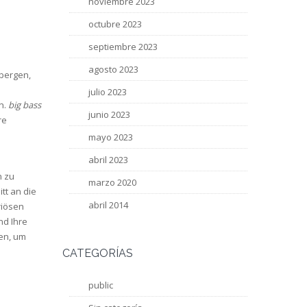
noviembre 2023
octubre 2023
septiembre 2023
agosto 2023
bergen,
julio 2023
en.
big bass
junio 2023
re
mayo 2023
abril 2023
n zu
marzo 2020
tt an die
abril 2014
riösen
nd Ihre
ten, um
CATEGORÍAS
n
public