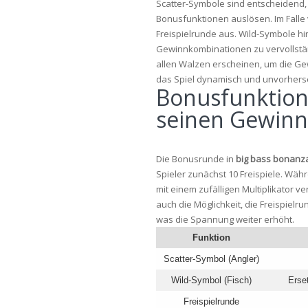
Scatter-Symbole sind entscheidend,
Bonusfunktionen auslösen. Im Falle
Freispielrunde aus. Wild-Symbole h
Gewinnkombinationen zu vervollständ
allen Walzen erscheinen, um die G
das Spiel dynamisch und unvorhers
Bonusfunktion
seinen Gewinn
Die Bonusrunde in
big bass bonanz
Spieler zunächst 10 Freispiele. Währ
mit einem zufälligen Multiplikator v
auch die Möglichkeit, die Freispiel
was die Spannung weiter erhöht.
Funktion
Scatter-Symbol (Angler)
Wild-Symbol (Fisch)
Erse
Freispielrunde