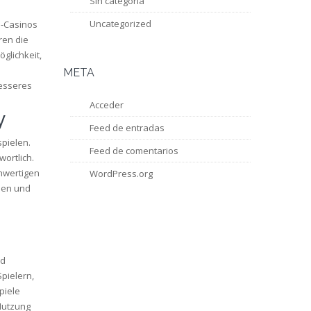
Sin categoría
Uncategorized
e-Casinos
ren die
glichkeit,
META
besseres
Acceder
y
Feed de entradas
spielen.
Feed de comentarios
ortlich.
chwertigen
WordPress.org
nen und
nd
pielern,
piele
 Nutzung