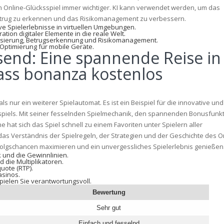
d im Online-Glücksspiel immer wichtiger. KI kann verwendet werden, um das
Betrug zu erkennen und das Risikomanagement zu verbessern.
e Spielerlebnisse in virtuellen Umgebungen.
ration digitaler Elemente in die reale Welt.
sierung, Betrugserkennung und Risikomanagement.
 Optimierung für mobile Geräte.
nd: Eine spannende Reise in 
ass bonanza kostenlos
als nur ein weiterer Spielautomat. Es ist ein Beispiel für die innovative und
spiels. Mit seiner fesselnden Spielmechanik, den spannenden Bonusfunk
hat sich das Spiel schnell zu einem Favoriten unter Spielern aller
das Verständnis der Spielregeln, der Strategien und der Geschichte des O
rfolgschancen maximieren und ein unvergessliches Spielerlebnis genießen
 und die Gewinnlinien.
d die Multiplikatoren.
uote (RTP).
asinos.
pielen Sie verantwortungsvoll.
Bewertung
Sehr gut
Einfach und fesselnd