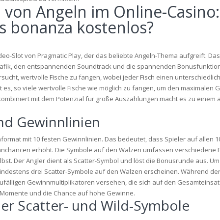
n von Angeln im Online-Casino:
ss bonanza kostenlos?
ideo-Slot von Pragmatic Play, der das beliebte Angeln-Thema aufgreift. Das
Grafik, den entspannenden Soundtrack und die spannenden Bonusfunktio
rsucht, wertvolle Fische zu fangen, wobei jeder Fisch einen unterschiedlic
ist es, so viele wertvolle Fische wie möglich zu fangen, um den maximalen
s kombiniert mit dem Potenzial für große Auszahlungen macht es zu einem a
nd Gewinnlinien
format mit 10 festen Gewinnlinien. Das bedeutet, dass Spieler auf allen 1
innchancen erhöht. Die Symbole auf den Walzen umfassen verschiedene F
lbst. Der Angler dient als Scatter-Symbol und löst die Bonusrunde aus. Um
ndestens drei Scatter-Symbole auf den Walzen erscheinen. Während de
ufälligen Gewinnmultiplikatoren versehen, die sich auf den Gesamteinsat
e Momente und die Chance auf hohe Gewinne.
er Scatter- und Wild-Symbole