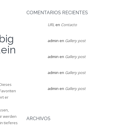
COMENTARIOS RECIENTES
URL
en
Contacto
big
admin
en
Gallery post
dein
admin
en
Gallery post
admin
en
Gallery post
 Dieses
admin
en
Gallery post
Favoriten
rt er
ssen,
ir werden
ARCHIVOS
n tieferes