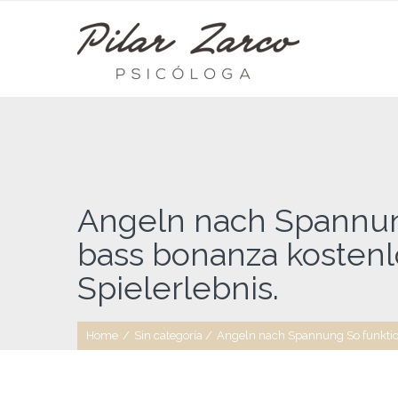
Angeln nach Spannung
bass bonanza kostenl
Spielerlebnis.
Home
/
Sin categoría
/
Angeln nach Spannung So funktioni