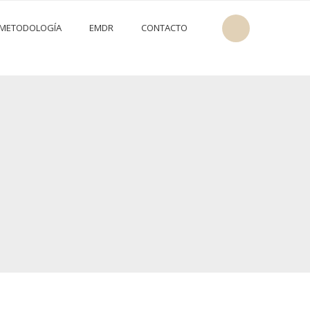
METODOLOGÍA
EMDR
CONTACTO