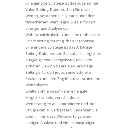
Eine gängige Strategie ist das sogenannte
Value Betting. Dabei suchen Sie nach
Wetten, bei denen die Quoten über dem
tatsächlichen Wert liegen. Dies erfordert
eine genaue Analyse der
Wahrscheinlichkeiten und eine realistische
Einschätzung der möglichen Ergebnisse.
Eine andere Strategie ist das Arbitrage
Betting. Dabei wetten Sie auf alle möglichen
Ausgänge eines Ereignisses, um einen
sicheren Gewinn zu erzielen. Arbitrage
Betting erfordert jedoch eine schnelle
Reaktion und den Zugriff auf verschiedene
Wettanbieter.
„wetten ohne oasis“ kann eine gute
Möglichkeit sein, verschiedene
Wettstrategien auszuprobieren und Ihre
Fähigkeiten zu verbessern. Bedenken Sie
aber immer, dass Wettenerfolge einer
stetigen Analyse und einem umsichtigen