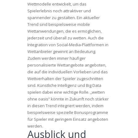
Wettmodelle entwickelt, um das
Spielerlebnis noch attraktiver und
spannender zu gestalten. Ein aktueller
Trend sind beispielsweise mobile
Wettanwendungen, die es ermöglichen,
jederzeit und überall zu wetten. Auch die
Integration von Social-Media-Plattformen in
Wettanbieter gewinnt an Bedeutung.
Zudem werden immer häufiger
personalisierte Wettangebote angeboten,
die auf die individuellen Vorlieben und das
Wettverhalten der Spieler zugeschnitten
sind. Künstliche Intelligenz und Big Data
spielen dabei eine wichtige Rolle. „wetten
ohne oasis“ könnte in Zukunft noch stärker
in diesen Trend integriert werden, indem
beispielsweise spezielle Bonusprogramme
für Spieler mit geringem Einsatz angeboten
werden.
Ausblick und