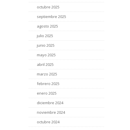
octubre 2025
septiembre 2025
agosto 2025
julio 2025
junio 2025
mayo 2025
abril 2025
marzo 2025
febrero 2025
enero 2025
diciembre 2024
noviembre 2024
octubre 2024