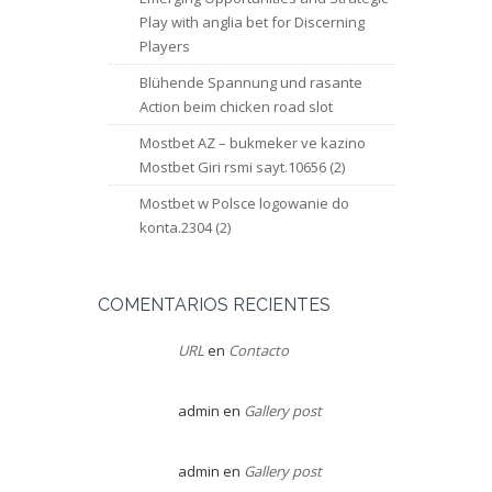
Play with anglia bet for Discerning
Players
Blühende Spannung und rasante
Action beim chicken road slot
Mostbet AZ – bukmeker ve kazino
Mostbet Giri rsmi sayt.10656 (2)
Mostbet w Polsce logowanie do
konta.2304 (2)
COMENTARIOS RECIENTES
URL
en
Contacto
admin
en
Gallery post
admin
en
Gallery post