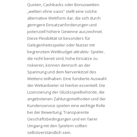
Quoten, Cashbacks oder Bonuswetten.
„wetten ohne oasis“ stellt eine solche
alternative Wettform dar, die sich durch
geringere Einsatzanforderungen und
potenziell höhere Gewinne auszeichnet.
Diese Flexibilität ist besonders für
Gelegenheitsspieler oder Nutzer mit
begrenztem Wettbudget attraktiv. Spieler,
die nicht bereit sind, hohe Einsätze zu
riskieren, können dennoch an der
Spannung und dem Nervenkitzel des
Wettens teilhaben. Eine fundierte Auswahl
der Wettanbieter ist hierbei essentiell. Die
Lizenzierung der Glücksspielbehörde, die
angebotenen Zahlungsmethoden und der
Kundenservice spielen eine wichtige Rolle
bei der Bewertung. Transparente
Geschäftsbedingungen und ein fairer
Umgang mit den Spielern sollten
selbstverständlich sein.