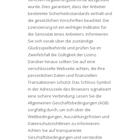
wurde. Dies garantiert, dass der Anbieter
bestimmte Sicherheitsstandards einhält und
die gesetzlichen Vorschriften beachtet. Die
Lizenzierung ist ein wichtiger Indikator für
die Seriosität eines Anbieters. Informieren
Sie sich vorab über die zuständige
Glücksspielbehörde und prüfen Sie im
Zweifelsfall die Gültigkeit der Lizenz.
Darüber hinaus sollten Sie auf eine
verschlüsselte Webseite achten, die Ihre
persönlichen Daten und finanziellen
Transaktionen schützt. Das Schloss-Symbol
in der Adresszeile des Browsers signalisiert
eine sichere Verbindung. Lesen Sie die
Allgemeinen Geschäftsbedingungen (AGB)
sorgfältig durch, um sich über die
Wettbedingungen, Auszahlungsfristen und
Datenschutzrichtlinien zu informieren.
Achten Sie auf transparente
Geschäftsbedingungen und versteckte