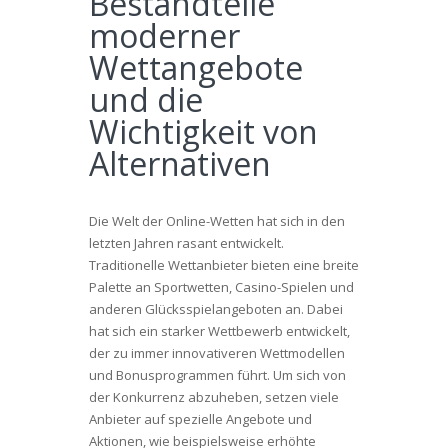
Bestandteile
moderner
Wettangebote
und die
Wichtigkeit von
Alternativen
Die Welt der Online-Wetten hat sich in den
letzten Jahren rasant entwickelt.
Traditionelle Wettanbieter bieten eine breite
Palette an Sportwetten, Casino-Spielen und
anderen Glücksspielangeboten an. Dabei
hat sich ein starker Wettbewerb entwickelt,
der zu immer innovativeren Wettmodellen
und Bonusprogrammen führt. Um sich von
der Konkurrenz abzuheben, setzen viele
Anbieter auf spezielle Angebote und
Aktionen, wie beispielsweise erhöhte