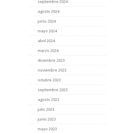
septiembre 2024
agosto 2024
junio 2024
mayo 2024
abril 2024
marzo 2024
diciembre 2023
noviembre 2023
octubre 2023
septiembre 2023
agosto 2023
julio 2023
junio 2023
mayo 2023