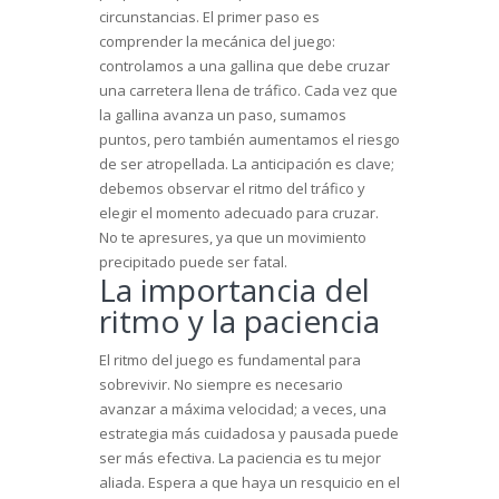
circunstancias. El primer paso es
comprender la mecánica del juego:
controlamos a una gallina que debe cruzar
una carretera llena de tráfico. Cada vez que
la gallina avanza un paso, sumamos
puntos, pero también aumentamos el riesgo
de ser atropellada. La anticipación es clave;
debemos observar el ritmo del tráfico y
elegir el momento adecuado para cruzar.
No te apresures, ya que un movimiento
precipitado puede ser fatal.
La importancia del
ritmo y la paciencia
El ritmo del juego es fundamental para
sobrevivir. No siempre es necesario
avanzar a máxima velocidad; a veces, una
estrategia más cuidadosa y pausada puede
ser más efectiva. La paciencia es tu mejor
aliada. Espera a que haya un resquicio en el