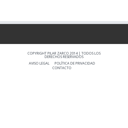
COPYRIGHT PILAR ZARCO 2014 | TODOS LOS
DERECHOS RESERVADOS
AVISO LEGAL
POLÍTICA DE PRIVACIDAD
CONTACTO