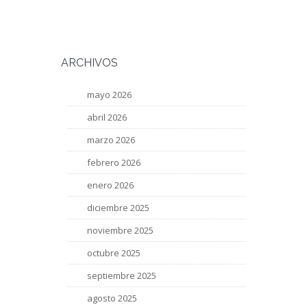
ARCHIVOS
mayo 2026
abril 2026
marzo 2026
febrero 2026
enero 2026
diciembre 2025
noviembre 2025
octubre 2025
septiembre 2025
agosto 2025