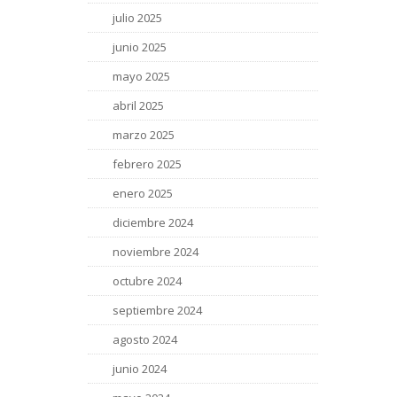
julio 2025
junio 2025
mayo 2025
abril 2025
marzo 2025
febrero 2025
enero 2025
diciembre 2024
noviembre 2024
octubre 2024
septiembre 2024
agosto 2024
junio 2024