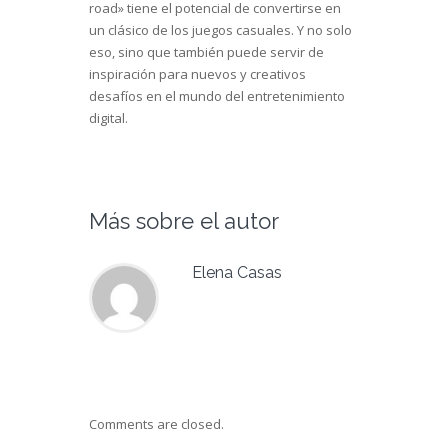
road» tiene el potencial de convertirse en
un clásico de los juegos casuales. Y no solo
eso, sino que también puede servir de
inspiración para nuevos y creativos
desafíos en el mundo del entretenimiento
digital.
Más sobre el autor
Elena Casas
Comments are closed.