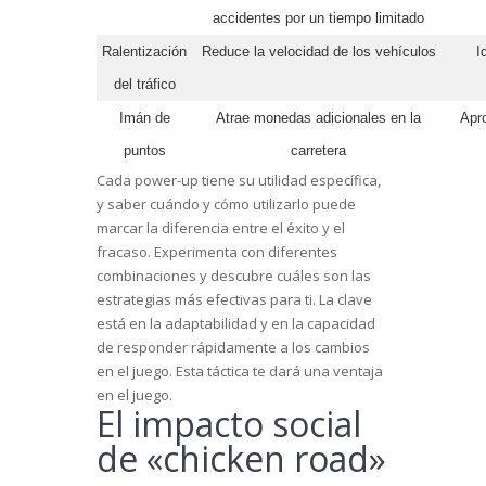
accidentes por un tiempo limitado
Ralentización
Reduce la velocidad de los vehículos
I
del tráfico
Imán de
Atrae monedas adicionales en la
Apr
puntos
carretera
Cada power-up tiene su utilidad específica,
y saber cuándo y cómo utilizarlo puede
marcar la diferencia entre el éxito y el
fracaso. Experimenta con diferentes
combinaciones y descubre cuáles son las
estrategias más efectivas para ti. La clave
está en la adaptabilidad y en la capacidad
de responder rápidamente a los cambios
en el juego. Esta táctica te dará una ventaja
en el juego.
El impacto social
de «chicken road»