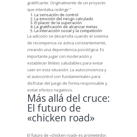
gratificante. Originalmente de un proyecto
que intentaba redirigir.”
La sensación de control
La emoción del riesgo calculado
El placer de la superación
La gratificación de alcanzar metas
La interacción social y la competición
La adicción se desarrolla cuando el sistema
de recompensa se activa constantemente,
creando una dependencia psicológica. Es
importante jugar con moderación y
establecer límites saludables para evitar
caer en esta situación. La autoconciencia y
el autocontrol son fundamentales para
disfrutar del juego de forma responsable y
evitar efectos negativos.
Más allá del cruce:
El futuro de
«chicken road»
El futuro de «chicken road» es prometedor.