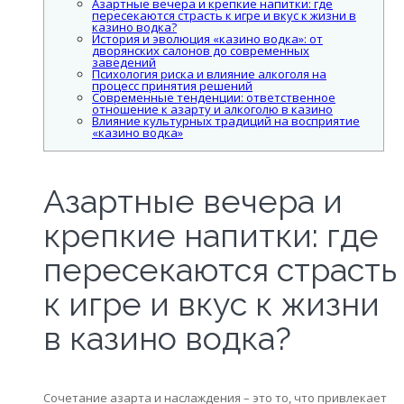
Азартные вечера и крепкие напитки: где
пересекаются страсть к игре и вкус к жизни в
казино водка?
История и эволюция «казино водка»: от
дворянских салонов до современных
заведений
Психология риска и влияние алкоголя на
процесс принятия решений
Современные тенденции: ответственное
отношение к азарту и алкоголю в казино
Влияние культурных традиций на восприятие
«казино водка»
Азартные вечера и
крепкие напитки: где
пересекаются страсть
к игре и вкус к жизни
в казино водка?
Сочетание азарта и наслаждения – это то, что привлекает