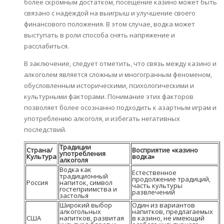
более скромным достатком, посещение казино может быть
связано с надеждой на выигрыш и улучшение своего
финансового положения. В этом случае, водка может
выступать в роли способа снять напряжение и
расслабиться.
В заключение, следует отметить, что связь между казино и
алкоголем является сложным и многогранным феноменом,
обусловленным историческими, психологическими и
культурными факторами. Понимание этих факторов
позволяет более осознанно подходить к азартным играм и
употреблению алкоголя, и избегать негативных
последствий.
Традиции
Страна/
Восприятие «казино
употребления
Культура
водка»
алкоголя
Водка как
Естественное
традиционный
продолжение традиций,
Россия
напиток, символ
часть культуры
гостеприимства и
развлечений
застолья
Широкий выбор
Один из вариантов
алкогольных
напитков, предлагаемых
США
напитков, развитая
в казино, не имеющий