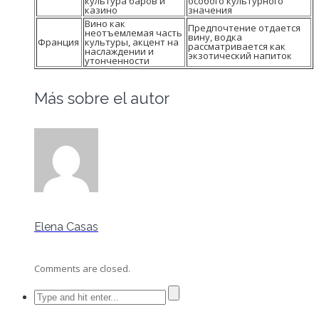
культура баров и
особого культурного
казино
значения
Вино как
Предпочтение отдается
неотъемлемая часть
вину, водка
Франция
культуры, акцент на
рассматривается как
наслаждении и
экзотический напиток
утонченности
Más sobre el autor
Elena Casas
Comments are closed.