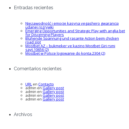
Entradas recientes
Niezawodność i emocje kasyna vegashero gwarancją
udanej rozrywki
Emerging Opportunities and Strategic Play with anglia bet
for Discerning Players
Blühende Spannung und rasante Action beim chicken
road slot
Mostbet AZ – bukmeker ve kazino Mostbet Giri rsmi
sayt.10656 (2)
Mostbet w Polsce logowanie do konta.2304 (2)
Comentarios recientes
URL
en
Contacto
admin
en
Gallery post
admin
en
Gallery post
admin
en
Gallery post
admin
en
Gallery post
Archivos