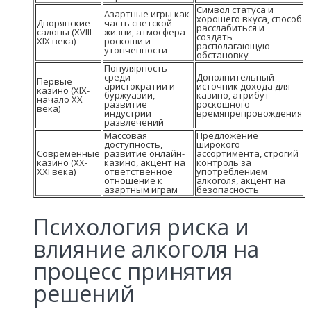
Символ статуса и
Азартные игры как
хорошего вкуса, способ
Дворянские
часть светской
расслабиться и
салоны (XVIII-
жизни, атмосфера
создать
XIX века)
роскоши и
располагающую
утонченности
обстановку
Популярность
среди
Дополнительный
Первые
аристократии и
источник дохода для
казино (XIX-
буржуазии,
казино, атрибут
начало XX
развитие
роскошного
века)
индустрии
времяпрепровождения
развлечений
Массовая
Предложение
доступность,
широкого
Современные
развитие онлайн-
ассортимента, строгий
казино (XX-
казино, акцент на
контроль за
XXI века)
ответственное
употреблением
отношение к
алкоголя, акцент на
азартным играм
безопасность
Психология риска и
влияние алкоголя на
процесс принятия
решений