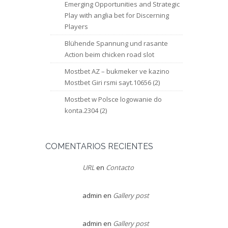
Emerging Opportunities and Strategic
Play with anglia bet for Discerning
Players
Blühende Spannung und rasante
Action beim chicken road slot
Mostbet AZ – bukmeker ve kazino
Mostbet Giri rsmi sayt.10656 (2)
Mostbet w Polsce logowanie do
konta.2304 (2)
COMENTARIOS RECIENTES
URL
en
Contacto
admin
en
Gallery post
admin
en
Gallery post