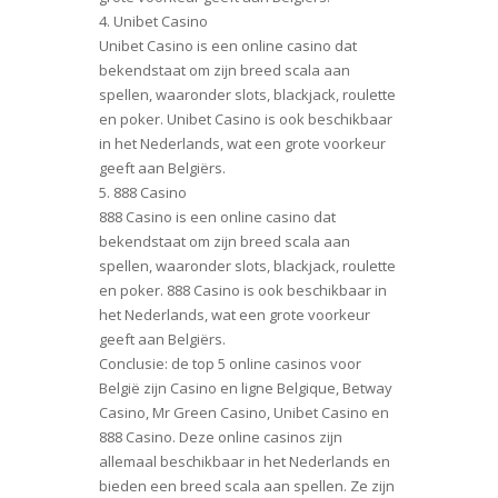
4. Unibet Casino
Unibet Casino is een online casino dat
bekendstaat om zijn breed scala aan
spellen, waaronder slots, blackjack, roulette
en poker. Unibet Casino is ook beschikbaar
in het Nederlands, wat een grote voorkeur
geeft aan Belgiërs.
5. 888 Casino
888 Casino is een online casino dat
bekendstaat om zijn breed scala aan
spellen, waaronder slots, blackjack, roulette
en poker. 888 Casino is ook beschikbaar in
het Nederlands, wat een grote voorkeur
geeft aan Belgiërs.
Conclusie: de top 5 online casinos voor
België zijn Casino en ligne Belgique, Betway
Casino, Mr Green Casino, Unibet Casino en
888 Casino. Deze online casinos zijn
allemaal beschikbaar in het Nederlands en
bieden een breed scala aan spellen. Ze zijn