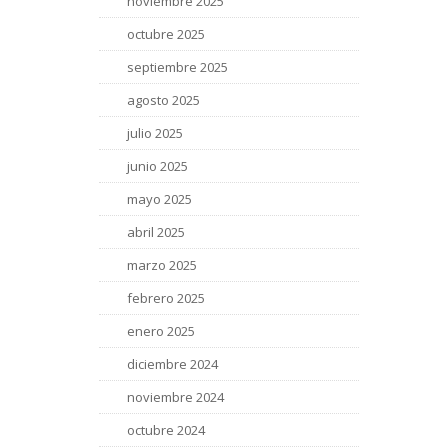
noviembre 2025
octubre 2025
septiembre 2025
agosto 2025
julio 2025
junio 2025
mayo 2025
abril 2025
marzo 2025
febrero 2025
enero 2025
diciembre 2024
noviembre 2024
octubre 2024