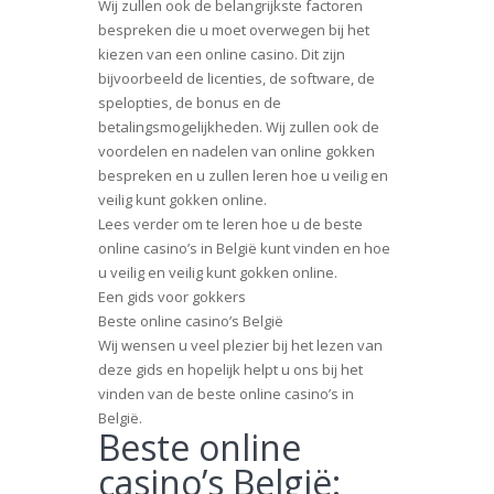
Wij zullen ook de belangrijkste factoren
bespreken die u moet overwegen bij het
kiezen van een online casino. Dit zijn
bijvoorbeeld de licenties, de software, de
spelopties, de bonus en de
betalingsmogelijkheden. Wij zullen ook de
voordelen en nadelen van online gokken
bespreken en u zullen leren hoe u veilig en
veilig kunt gokken online.
Lees verder om te leren hoe u de beste
online casino’s in België kunt vinden en hoe
u veilig en veilig kunt gokken online.
Een gids voor gokkers
Beste online casino’s België
Wij wensen u veel plezier bij het lezen van
deze gids en hopelijk helpt u ons bij het
vinden van de beste online casino’s in
België.
Beste online
casino’s België: