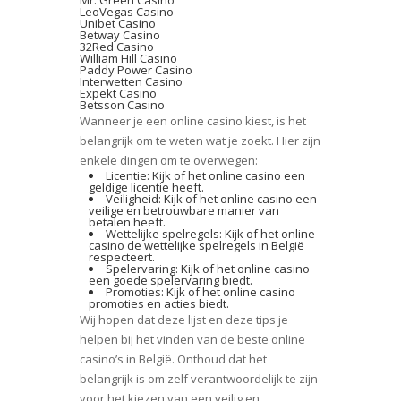
LeoVegas Casino
Unibet Casino
Betway Casino
32Red Casino
William Hill Casino
Paddy Power Casino
Interwetten Casino
Expekt Casino
Betsson Casino
Wanneer je een online casino kiest, is het
belangrijk om te weten wat je zoekt. Hier zijn
enkele dingen om te overwegen:
Licentie: Kijk of het online casino een
geldige licentie heeft.
Veiligheid: Kijk of het online casino een
veilige en betrouwbare manier van
betalen heeft.
Wettelijke spelregels: Kijk of het online
casino de wettelijke spelregels in België
respecteert.
Spelervaring: Kijk of het online casino
een goede spelervaring biedt.
Promoties: Kijk of het online casino
promoties en acties biedt.
Wij hopen dat deze lijst en deze tips je
helpen bij het vinden van de beste online
casino’s in België. Onthoud dat het
belangrijk is om zelf verantwoordelijk te zijn
voor het kiezen van een veilig en