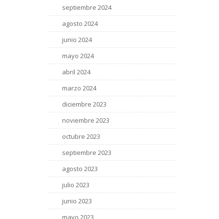
septiembre 2024
agosto 2024
junio 2024
mayo 2024
abril 2024
marzo 2024
diciembre 2023
noviembre 2023
octubre 2023
septiembre 2023
agosto 2023
julio 2023
junio 2023
mayo 2023