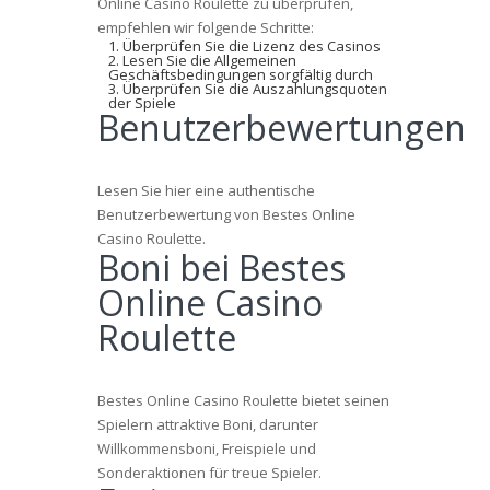
Online Casino Roulette zu überprüfen,
empfehlen wir folgende Schritte:
Überprüfen Sie die Lizenz des Casinos
Lesen Sie die Allgemeinen
Geschäftsbedingungen sorgfältig durch
Überprüfen Sie die Auszahlungsquoten
der Spiele
Benutzerbewertungen
Lesen Sie hier eine
authentische
Benutzerbewertung
von Bestes Online
Casino Roulette.
Boni bei Bestes
Online Casino
Roulette
Bestes Online Casino Roulette bietet seinen
Spielern attraktive Boni, darunter
Willkommensboni, Freispiele und
Sonderaktionen für treue Spieler.