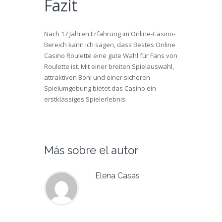
Fazit
Nach 17 Jahren Erfahrung im Online-Casino-
Bereich kann ich sagen, dass Bestes Online
Casino Roulette eine gute Wahl für Fans von
Roulette ist. Mit einer breiten Spielauswahl,
attraktiven Boni und einer sicheren
Spielumgebung bietet das Casino ein
erstklassiges Spielerlebnis.
Más sobre el autor
Elena Casas