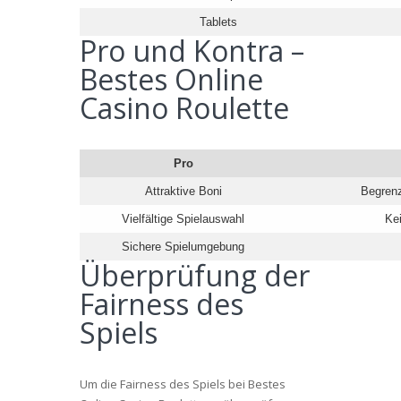
Tablets
Pro und Kontra –
Bestes Online
Casino Roulette
Pro
Attraktive Boni
Begren
Vielfältige Spielauswahl
Kei
Sichere Spielumgebung
Überprüfung der
Fairness des
Spiels
Um die Fairness des Spiels bei Bestes