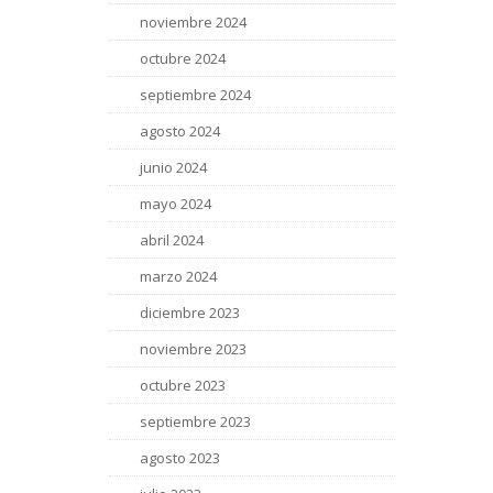
noviembre 2024
octubre 2024
septiembre 2024
agosto 2024
junio 2024
mayo 2024
abril 2024
marzo 2024
diciembre 2023
noviembre 2023
octubre 2023
septiembre 2023
agosto 2023