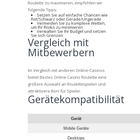
Roulette zu maximieren, empfehlen wir
folgende Tipps:
Setzen Sie auf einfache Chancen wie
Rot/Schwarz oder Gerade/Ungerade
Vermeiden Sie zu komplexe Wetten,
um Ihr Risiko zu minimieren
Verwalten Sie Ihr Budget und setzen
Sie sich Grenzen
Vergleich mit
Mitbewerbern
Im Vergleich mit anderen Online-Casinos
bietet Bestes Online Casino Roulette eine
größere Auswahl an Roulettespielen und
attraktivere Boni für Spieler.
Gerätekompatibilität
Gerät
Mobile Geräte
Desktops