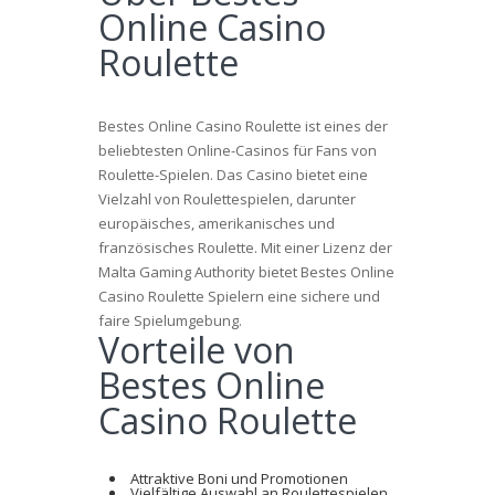
Online Casino
Roulette
Bestes Online Casino Roulette ist eines der
beliebtesten Online-Casinos für Fans von
Roulette-Spielen. Das Casino bietet eine
Vielzahl von Roulettespielen, darunter
europäisches, amerikanisches und
französisches Roulette. Mit einer Lizenz der
Malta Gaming Authority bietet Bestes Online
Casino Roulette Spielern eine sichere und
faire Spielumgebung.
Vorteile von
Bestes Online
Casino Roulette
Attraktive Boni und Promotionen
Vielfältige Auswahl an Roulettespielen