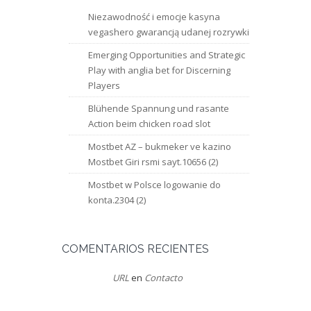
Niezawodność i emocje kasyna
vegashero gwarancją udanej rozrywki
Emerging Opportunities and Strategic
Play with anglia bet for Discerning
Players
Blühende Spannung und rasante
Action beim chicken road slot
Mostbet AZ – bukmeker ve kazino
Mostbet Giri rsmi sayt.10656 (2)
Mostbet w Polsce logowanie do
konta.2304 (2)
COMENTARIOS RECIENTES
URL
en
Contacto