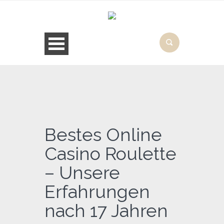
Bestes Online
Casino Roulette
– Unsere
Erfahrungen
nach 17 Jahren