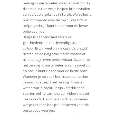
belangrijk om te weten waar je moet zijn. In
dit artikel zullen we je helpen bij het vinden
van de beste goksites in België. We zullen je
ook informeren over de top 10 casino’s in
België, zodat je kunt kiezen voor de beste
optie voor jou.
België is een land met een rijke
geschiedenis en een levendig casino-
cultuur. Er zijn veel online casino’s die zich
richten op de Belgische markt, maar niet
allemaal zijn even betrouwbaar. Daarom is
het belangrijk om te weten waar je moet zijn
en hoe je kunt kiezen voor de beste optie.
Wanneer je op zoek bent naar een online
casino in België, is het belangrijk om te
weten wat je zoekt. Er zijn verschillende
soorten online casino’s, van video slots tot
live casino’s. Het is belangrijk om te weten
wat je zoekt en hoe je kunt kiezen voor de
beste optie voor jou.