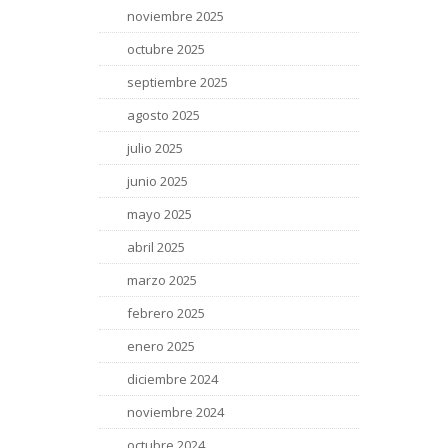
noviembre 2025
octubre 2025
septiembre 2025
agosto 2025
julio 2025
junio 2025
mayo 2025
abril 2025
marzo 2025
febrero 2025
enero 2025
diciembre 2024
noviembre 2024
octubre 2024