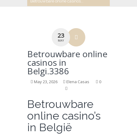
Betrouwbare online casinos...
23
MAY
Betrouwbare online
casinos in
Belgi.3386
May 23, 2026
Elena Casas
0
Betrouwbare
online casino’s
in België