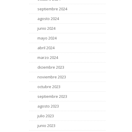
septiembre 2024
agosto 2024
junio 2024
mayo 2024
abril 2024
marzo 2024
diciembre 2023
noviembre 2023
octubre 2023
septiembre 2023
agosto 2023
julio 2023
junio 2023