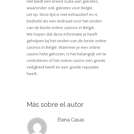
Het biedt een breed scala aan goksites,
waaronder ook goksites voor België.
Let op: deze lijst is niet exhaustief en is
bedoeld als een leidraad voor het vinden
van de beste online casinos in België.
We hopen dat deze informatie je heeft
geholpen bij het vinden van de beste online
casinos in België. Wanneer je een online
casino hebt gekozen, is het belangrijk om te
controleren of het online casino een goede
veiligheid heeft en een goede reputatie
heeft.
Más sobre el autor
Elena Casas