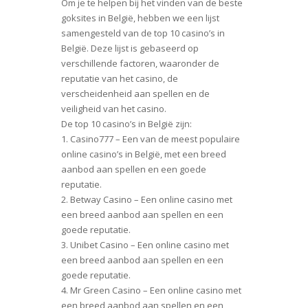
Om je te helpen bij het vinden van de beste
goksites in België, hebben we een lijst
samengesteld van de top 10 casino’s in
België. Deze lijst is gebaseerd op
verschillende factoren, waaronder de
reputatie van het casino, de
verscheidenheid aan spellen en de
veiligheid van het casino.
De top 10 casino’s in België zijn:
1. Casino777 – Een van de meest populaire
online casino’s in België, met een breed
aanbod aan spellen en een goede
reputatie.
2. Betway Casino – Een online casino met
een breed aanbod aan spellen en een
goede reputatie.
3. Unibet Casino – Een online casino met
een breed aanbod aan spellen en een
goede reputatie.
4. Mr Green Casino – Een online casino met
een breed aanbod aan spellen en een