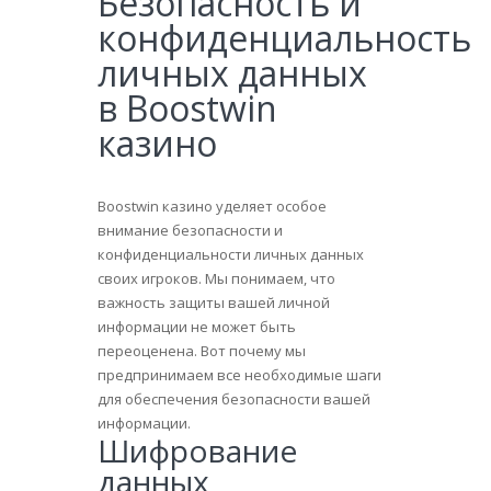
Безопасность и
конфиденциальность
личных данных
в Boostwin
казино
Boostwin казино уделяет особое
внимание безопасности и
конфиденциальности личных данных
своих игроков. Мы понимаем, что
важность защиты вашей личной
информации не может быть
переоценена. Вот почему мы
предпринимаем все необходимые шаги
для обеспечения безопасности вашей
информации.
Шифрование
данных