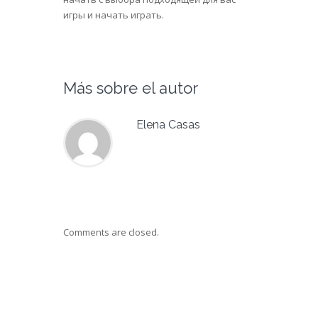
игры и начать играть.
Más sobre el autor
Elena Casas
Comments are closed.