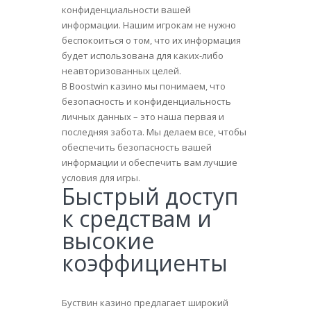
конфиденциальности вашей
информации. Нашим игрокам не нужно
беспокоиться о том, что их информация
будет использована для каких-либо
неавторизованных целей.
В Boostwin казино мы понимаем, что
безопасность и конфиденциальность
личных данных – это наша первая и
последняя забота. Мы делаем все, чтобы
обеспечить безопасность вашей
информации и обеспечить вам лучшие
условия для игры.
Быстрый доступ
к средствам и
высокие
коэффициенты
Буствин казино предлагает широкий