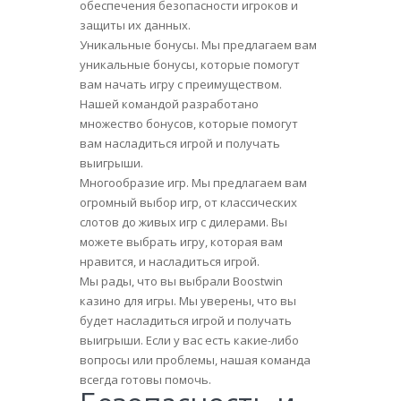
обеспечения безопасности игроков и
защиты их данных.
Уникальные бонусы. Мы предлагаем вам
уникальные бонусы, которые помогут
вам начать игру с преимуществом.
Нашей командой разработано
множество бонусов, которые помогут
вам насладиться игрой и получать
выигрыши.
Многообразие игр. Мы предлагаем вам
огромный выбор игр, от классических
слотов до живых игр с дилерами. Вы
можете выбрать игру, которая вам
нравится, и насладиться игрой.
Мы рады, что вы выбрали Boostwin
казино для игры. Мы уверены, что вы
будет насладиться игрой и получать
выигрыши. Если у вас есть какие-либо
вопросы или проблемы, нашая команда
всегда готовы помочь.