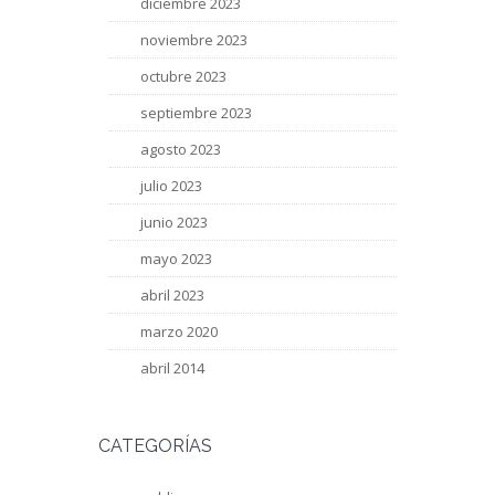
diciembre 2023
noviembre 2023
octubre 2023
septiembre 2023
agosto 2023
julio 2023
junio 2023
mayo 2023
abril 2023
marzo 2020
abril 2014
CATEGORÍAS