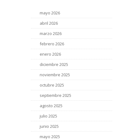
mayo 2026
abril 2026
marzo 2026
febrero 2026
enero 2026
diciembre 2025
noviembre 2025
octubre 2025
septiembre 2025
agosto 2025
julio 2025
junio 2025
mayo 2025