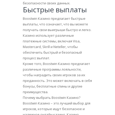
безопасности своих данных.
Быстрые выплаты
Boostwin Казино предлагает быстрые
выплаты, что означает, что вы можете
получать свои выигрыши быстро и легко.
Казино использует различные
платежные системы, включая Visa,
Mastercard, Skrill и Neteller, чтобы
обеспечить быстрый и безопасный
процесс выплат.
Кроме того, Boostwin Казино предлагает
различные программы лояльности,
чтобы наградить своих игроков за их
преданность. Это может включать в себя
бонусы, бесплатные спины и другие
преимущества.
Почему выбрать Boostwin Казино?
Boostwin Казино – это лучший выбор для
игроков, которые ищут безопасное и
надежное онлайн-казино. Казино