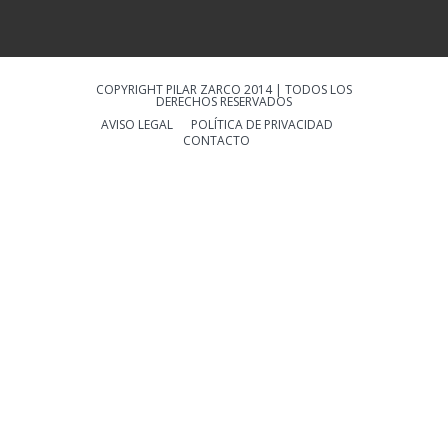
COPYRIGHT PILAR ZARCO 2014 | TODOS LOS
DERECHOS RESERVADOS
AVISO LEGAL
POLÍTICA DE PRIVACIDAD
CONTACTO