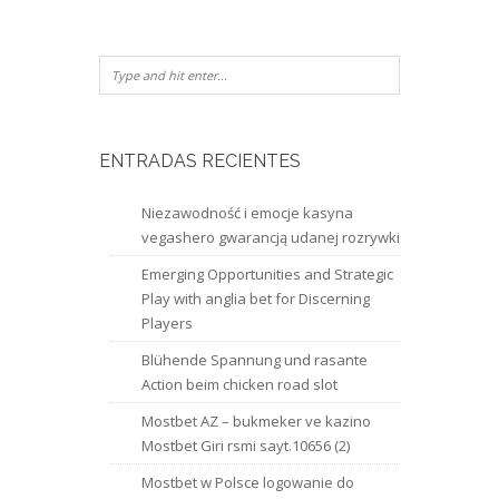
ENTRADAS RECIENTES
Niezawodność i emocje kasyna
vegashero gwarancją udanej rozrywki
Emerging Opportunities and Strategic
Play with anglia bet for Discerning
Players
Blühende Spannung und rasante
Action beim chicken road slot
Mostbet AZ – bukmeker ve kazino
Mostbet Giri rsmi sayt.10656 (2)
Mostbet w Polsce logowanie do