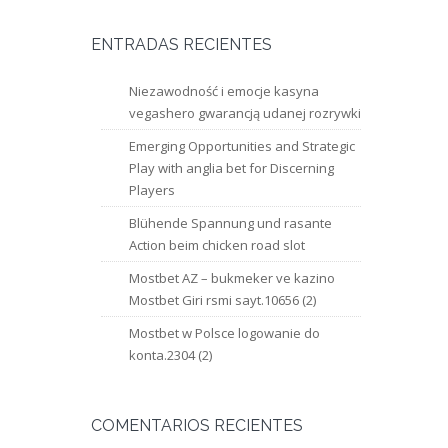
ENTRADAS RECIENTES
Niezawodność i emocje kasyna
vegashero gwarancją udanej rozrywki
Emerging Opportunities and Strategic
Play with anglia bet for Discerning
Players
Blühende Spannung und rasante
Action beim chicken road slot
Mostbet AZ – bukmeker ve kazino
Mostbet Giri rsmi sayt.10656 (2)
Mostbet w Polsce logowanie do
konta.2304 (2)
COMENTARIOS RECIENTES