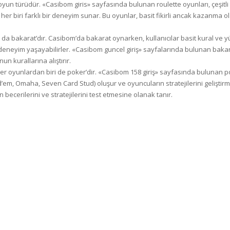
yun türüdür. «Casibom giris» sayfasında bulunan roulette oyunları, çeşitli
er biri farklı bir deneyim sunar. Bu oyunlar, basit fikirli ancak kazanma ola
 da bakarat’dır. Casibom’da bakarat oynarken, kullanıcılar basit kural ve 
ir deneyim yaşayabilirler. «Casibom guncel giriş» sayfalarında bulunan baka
nun kurallarına alıştırır.
 oyunlardan biri de poker’dir. «Casibom 158 giriş» sayfasında bulunan p
ld’em, Omaha, Seven Card Stud) oluşur ve oyuncuların stratejilerini geliştir
 becerilerini ve stratejilerini test etmesine olanak tanır.