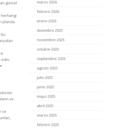
marzo 2026
man güncel
febrero 2026
n herhangi
enero 2026
ön planda
diciembre 2025
n bu
noviembre 2025
anyaları
octubre 2025
ca
septiembre 2025
p edin.
r
agosto 2025
julio 2025
junio 2025
bulunan
mayo 2025
ıların ve
abril 2025
r ve
marzo 2025
unları,
febrero 2025