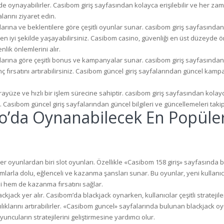
de oynayabilirler. Casibom giriş sayfasından kolayca erişilebilir ve her za
alarını ziyaret edin.
çlarına ve beklentilere göre çeşitli oyunlar sunar. casibom giriş sayfasında
en iyi şekilde yaşayabilirsiniz. Casibom casino, güvenliği en üst düzeyde 
nlik önlemlerini alır.
açlarına göre çeşitli bonus ve kampanyalar sunar. casibom giriş sayfasında
 fırsatını artırabilirsiniz. Casibom güncel giriş sayfalarından güncel kamp
rayüze ve hızlı bir işlem sürecine sahiptir. casibom giriş sayfasından kolay
z. Casibom güncel giriş sayfalarından güncel bilgileri ve güncellemeleri taki
o’da Oynanabilecek En Popüle
 oyunlardan biri slot oyunları. Özellikle «Casibom 158 giriş» sayfasında 
ramlarla dolu, eğlenceli ve kazanma şansları sunar. Bu oyunlar, yeni kullanıc
 hem de kazanma fırsatını sağlar.
jack yer alır. Casibom’da blackjack oynarken, kullanıcılar çeşitli stratejile
klarını artırabilirler. «Casibom guncel» sayfalarında bulunan blackjack oy
ncuların stratejilerini geliştirmesine yardımcı olur.