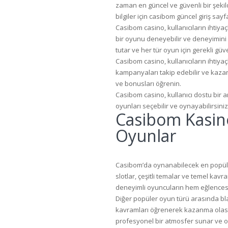
zaman en güncel ve güvenli bir şekil
bilgiler için casibom güncel giriş sayf
Casibom casino, kullanıcıların ihtiya
bir oyunu deneyebilir ve deneyimini 
tutar ve her tür oyun için gerekli güve
Casibom casino, kullanıcıların ihtiy
kampanyaları takip edebilir ve kazanç
ve bonusları öğrenin.
Casibom casino, kullanıcı dostu bir a
oyunları seçebilir ve oynayabilirsini
Casibom Kasin
Oyunlar
Casibom’da oynanabilecek en popüler
slotlar, çeşitli temalar ve temel kav
deneyimli oyuncuların hem eğlencesi
Diğer popüler oyun türü arasında black
kavramları öğrenerek kazanma olasılı
profesyonel bir atmosfer sunar ve oyu