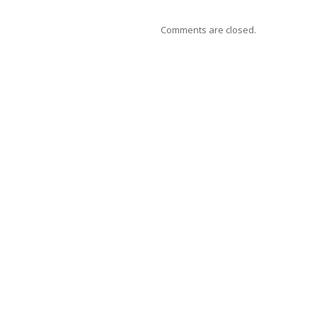
Comments are closed.