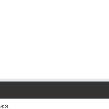
VADOS