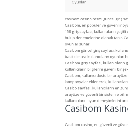
Oyunlar
casibom
casino resmi güncel giriş say
Casibom, en popüler ve güvenilir oy
158 giriş sayfası, kullanıcıların çeşit
bulup denemelerine olanak tanır. Ca
oyunlar sunar.
Casibom güncel giriş sayfası, kullanıcı
basit olması, kullanıcıların oyunları 
Casibom giriş sayfası, kullanıcıların
kullanıcıların bilgilerini güvenli bir
Casibom, kullanıcı dostu bir arayüze 
kampanyalar eklenerek, kullanıcıları
Casibo sayfası, kullanıcıların en günc
arayüze ve güvenli bir sistemle bil
kullanıcıların oyun deneyimlerini art
Casibom Kasino
Casibom casino, en güvenli ve güveni