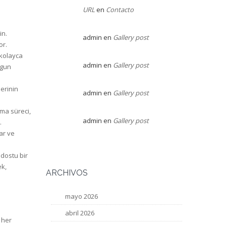
URL
en
Contacto
in.
admin
en
Gallery post
or.
ı kolayca
admin
en
Gallery post
ygun
lerinin
admin
en
Gallery post
çma süreci,
admin
en
Gallery post
.
ar ve
 dostu bir
ek,
ARCHIVOS
mayo 2026
abril 2026
 her