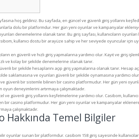
fasına hoş geldiniz. Bu sayfada, en güncel ve güvenli giriş yollarını keşfed
unlarla dolu bir platformdur. Her gün yeni oyunlar ve kampanyalar ekleniy
li oyunları denemelerine olanak tanır. Bu giriş sayfası, kullanıcıların oyunlar
sibom, kullanıcı dostu bir arayüze sahip ve her seviyede oyuncular için u
ların en güvenli ve hızlı giriş yapmalarına yardımcı olur. Kayıt ve giriş işlem
hızlı ve kolay bir şekilde denemelerine olanak tanır.
 güvenli bir şekilde hesaplarını açıp giriş yapmalarına olanak tanır. Hesap a
 şekilde saklamasına ve oyunları güvenli bir şekilde oynamasına yardımcı olur
ve güvenli bir sistemle bilinen bir casino platformudur. Her gün yeni oyunl
n oyun deneyimlerini artırmaya çalışmaktadır.
el ve güvenli giriş yollarını keşfetmelerine yardımcı olur. Casibom, kullanıcı
inen bir casino platformudur. Her gün yeni oyunlar ve kampanyalar eklener
ırmaya çalışmaktadır.
 Hakkında Temel Bilgiler
lir oyunlar sunan bir platformdur. casibom 158 giriş sayesinde kullanıcılar