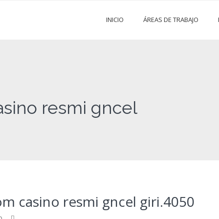
INICIO
ÁREAS DE TRABAJO
sino resmi gncel
m casino resmi gncel giri.4050
0