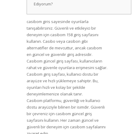
Ediyorum?
casibom
giris sayesinde oyunlarla
tanışabilirsiniz. Güvenli ve etkileyici bir
deneyim için casibom 158 giriş sayfasını
kullanın. Casibo veya casibon gibi
alternatifler de mevcuttur, ancak casıbom
en güncel ve güvenilir giriş adresidir.
Casibom güncel giriş sayfası, kullanıcıların
rahat ve güvenle oyunlara erişmesini sağlar.
Casibom giriş sayfası, kullanıcı dostu bir
arayüze ve hızlı yüklemeye sahiptir. Bu,
oyunları hızlı ve kolay bir şekilde
deneyimlemenize olanak tanır.
Casibom platformu, güvenliği ve kullanıcı
dostu arayüziyle bilinen bir isimdir. Güvenli
bir çevreniz için casibom güncel giriş
sayfasını kullanın. Her zaman güncel ve
güvenli bir deneyim için casibom sayfalarını
ziyaret edin.