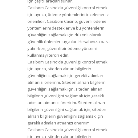
için çeşitli araçları sunar.
Casibom Casino’da güvenliği kontrol etmek
için ayrıca, ödeme yöntemlerini incelemeniz
önemlidir. Casibom Casino, güvenli ödeme
yöntemlerini destekler ve bu yöntemlerin
güvenliğini sağlamak için düzenli olarak
güvenlik önlemleri uygular. Hesabınıza para
yatırırken, güvenli bir ödeme yöntemi
kullanmayı tercih edin.
Casibom Casino’da güvenliği kontrol etmek
için ayrıca, siteden alınan bilgilerin
güvenliğini sağlamak için gerekli adımları
atmanızı öneririm. Siteden alınan bilgilerin
güvenliğini sağlamak için, siteden alınan
bilgilerin güvenliğini sağlamak için gerekli
adımları atmanızı öneririm. Siteden alınan
bilgilerin güvenliğini sağlamak için, siteden
alınan bilgilerin güvenliğini sağlamak için
gerekli adımları atmanızı öneririm.
Casibom Casino’da güvenliği kontrol etmek
için ayrıca, siteden alınan bilgilerin