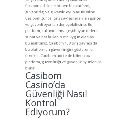
Casibon adı ile de bilinen bu platform,
güvenilirliği ve güvenilir oyunları ile bilinir.
Casibom güncel giriş sayfasından, en güncel
ve güvenli oyunları deneyebilirsiniz. Bu
platform, kullanıcılarına çeşitli oyun türlerini
sunar ve her kullanıcı için uygun olanları
bulabilirsiniz. Casibom 158 giriş sayfası da
bu platformun güvenilirliğini gösteren bir
örnektir. Cadibom adı ile de bilinen bu
platform, güvenilirliği ve güvenilir oyunları ile
bilinir.
Casibom
Casino’da
Güvenliği Nasıl
Kontrol
Ediyorum?