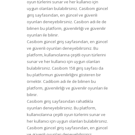
oyun türlerini sunar ve her kullanıcı için
uygun olanları bulabilirsiniz. Casibom güncel
giriş sayfasından, en güncel ve güvenli
oyunları deneyebilirsiniz. Casibon adı ile de
bilinen bu platform, güvenilirliği ve güvenilir
oyunları ile bilinir.
Casibom güncel giriş sayfasından, en güncel
ve güvenli oyunları deneyebilirsiniz. Bu
platform, kullanıcılarına çeşitli oyun türlerini
sunar ve her kullanıcı için uygun olanları
bulabilirsiniz. Casibom 158 giriş sayfası da
bu platformun güvenilirliğini gösteren bir
örnektir. Cadibom adı ile de bilinen bu
platform, güvenilirliği ve güvenilir oyunları ile
bilinir.
Casibom giriş sayfasından rahatlıkla
oyunları deneyebilirsiniz. Bu platform,
kullanıcılarına çeşitli oyun türlerini sunar ve
her kullanıcı için uygun olanları bulabilirsiniz.
Casibom güncel giriş sayfasından, en güncel
ve güvenli oyunları deneyebilirsiniz.