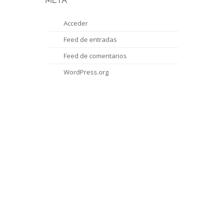
META
Acceder
Feed de entradas
Feed de comentarios
WordPress.org