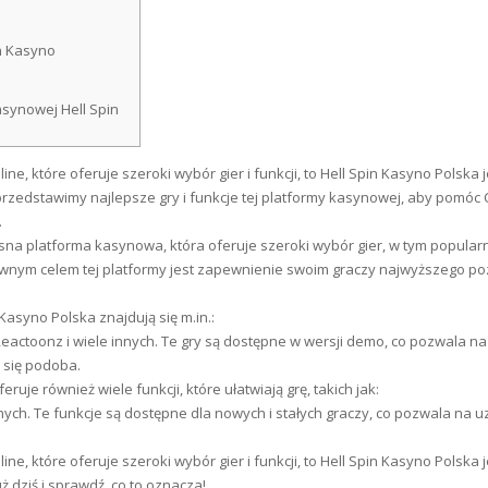
in Kasyno
asynowej Hell Spin
ne, które oferuje szeroki wybór gier i funkcji, to Hell Spin Kasyno Polska j
rzedstawimy najlepsze gry i funkcje tej platformy kasynowej, aby pomóc 
.
na platforma kasynowa, która oferuje szeroki wybór gier, w tym popularn
 Głównym celem tej platformy jest zapewnienie swoim graczy najwyższego p
Kasyno Polska znajdują się m.in.:
 Reactoonz i wiele innych. Te gry są dostępne w wersji demo, co pozwala na
i się podoba.
ruje również wiele funkcji, które ułatwiają grę, takich jak:
nnych. Te funkcje są dostępne dla nowych i stałych graczy, co pozwala na 
ne, które oferuje szeroki wybór gier i funkcji, to Hell Spin Kasyno Polska j
ż dziś i sprawdź, co to oznacza!