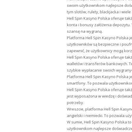
swoim użytkownikom najlepsze doświa
tym slotów, rulety, blackjacka i wiele
Hell Spin Kasyno Polska oferuje tak
konta i bonusy załóżenia depozytu.
szansę na wygraną.
Platforma Hell Spin Kasyno Polska 
użytkowników są bezpieczne i poufn
zapewnić, że użytkownicy mogą korz
Hell Spin Kasyno Polska oferuje takż
walletów i transferów bankowych. T
szybkie wypłacanie swoich wygrany
Platforma Hell Spin Kasyno Polska je
smartfony. To pozwala użytkownikom
Hell Spin Kasyno Polska oferuje takż
jest wyposażona w wiedzę i doświad
potrzeby.
Wreszcie, platforma Hell Spin Kasyno
angielski i niemiecki. To pozwala uż
W sumie, Hell Spin Kasyno Polska to
użytkownikom najlepsze doświadcze