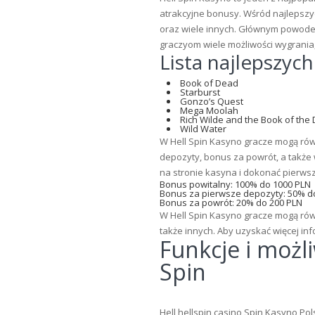
atrakcyjne bonusy. Wśród najlepszyc
oraz wiele innych. Głównym powodem,
graczyom wiele możliwości wygrania,
Lista najlepszych
Book of Dead
Starburst
Gonzo’s Quest
Mega Moolah
Rich Wilde and the Book of the
Wild Water
W Hell Spin Kasyno gracze mogą rów
depozyty, bonus za powrót, a także
na stronie kasyna i dokonać pierws
Bonus powitalny: 100% do 1000 PLN
Bonus za pierwsze depozyty: 50% d
Bonus za powrót: 20% do 200 PLN
W Hell Spin Kasyno gracze mogą równi
także innych. Aby uzyskać więcej in
Funkcje i możl
Spin
Hell
hellspin casino
Spin Kasyno Pols