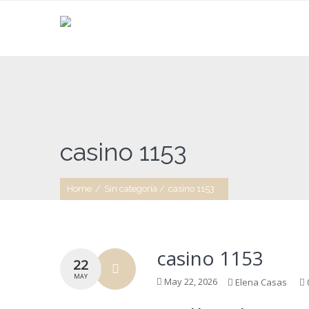
casino 1153
Home
/
Sin categoría
/
casino 1153
casino 1153
22
MAY
May 22, 2026
Elena Casas