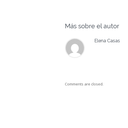
Más sobre el autor
Elena Casas
Comments are closed.