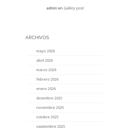
admin
en
Gallery post
ARCHIVOS
mayo 2026
abril 2026
marzo 2026
febrero 2026
enero 2026
diciembre 2025
noviembre 2025
octubre 2025
septiembre 2025