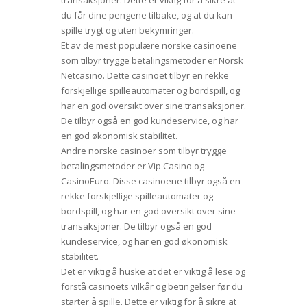
du får dine pengene tilbake, og at du kan
spille trygt og uten bekymringer.
Et av de mest populære norske casinoene
som tilbyr trygge betalingsmetoder er Norsk
Netcasino. Dette casinoet tilbyr en rekke
forskjellige spilleautomater og bordspill, og
har en god oversikt over sine transaksjoner.
De tilbyr også en god kundeservice, og har
en god økonomisk stabilitet.
Andre norske casinoer som tilbyr trygge
betalingsmetoder er Vip Casino og
CasinoEuro. Disse casinoene tilbyr også en
rekke forskjellige spilleautomater og
bordspill, og har en god oversikt over sine
transaksjoner. De tilbyr også en god
kundeservice, og har en god økonomisk
stabilitet.
Det er viktig å huske at det er viktig å lese og
forstå casinoets vilkår og betingelser før du
starter å spille. Dette er viktig for å sikre at