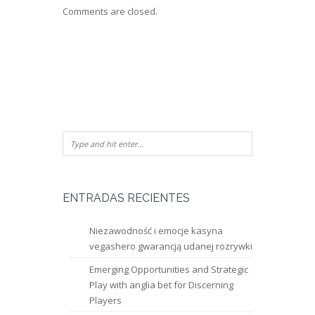
Comments are closed.
ENTRADAS RECIENTES
Niezawodność i emocje kasyna
vegashero gwarancją udanej rozrywki
Emerging Opportunities and Strategic
Play with anglia bet for Discerning
Players