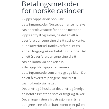
Betalingsmetoder
for norske casinoer
• Vipps: Vipps er en populær
betalingsmetode i Norge, og mange norske
casinoer tilbyr støtte for denne metoden.
Vipps er trygt og sikker, og det er lett å
overføre pengene sine til sitt casino-konto.
• Bankoverførsel: Bankoverførsel er en
annen trygg og sikker betalingsmetode. Det
er lett å overføre pengene sine til sitt
casino-konto via banken sin.
• Nettkjøp: Nettkjøp er en annen
betalingsmetode som er trygg og sikker. Det
er lett å overføre pengene sine til sitt
casino-konto via nettet.
Det er viktig å huske at det er viktig å velge
en betalingsmetode som er trygg og sikker.
Det er ingen større frustrasjon enn å ha
pengene sine på en bankkonto eller på en