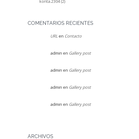
konta.2304 (2)
COMENTARIOS RECIENTES
URL
en
Contacto
admin
en
Gallery post
admin
en
Gallery post
admin
en
Gallery post
admin
en
Gallery post
ARCHIVOS