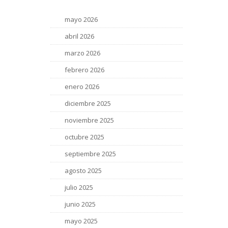
mayo 2026
abril 2026
marzo 2026
febrero 2026
enero 2026
diciembre 2025
noviembre 2025
octubre 2025
septiembre 2025
agosto 2025
julio 2025
junio 2025
mayo 2025