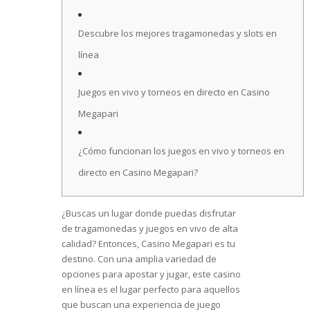
Descubre los mejores tragamonedas y slots en
línea
Juegos en vivo y torneos en directo en Casino
Megapari
¿Cómo funcionan los juegos en vivo y torneos en
directo en Casino Megapari?
¿Buscas un lugar donde puedas disfrutar
de tragamonedas y juegos en vivo de alta
calidad? Entonces, Casino Megapari es tu
destino. Con una amplia variedad de
opciones para apostar y jugar, este casino
en línea es el lugar perfecto para aquellos
que buscan una experiencia de juego