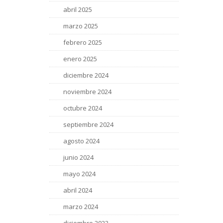
abril 2025
marzo 2025
febrero 2025
enero 2025
diciembre 2024
noviembre 2024
octubre 2024
septiembre 2024
agosto 2024
junio 2024
mayo 2024
abril 2024
marzo 2024