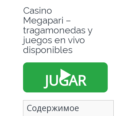
Casino
Megapari –
tragamonedas y
juegos en vivo
disponibles
▶️
JUGAR
Содержимое