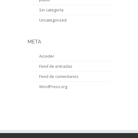
Sin categoría
Uncategorized
META
Acceder
Feed de entradas
Feed de comentarios
WordPress.org