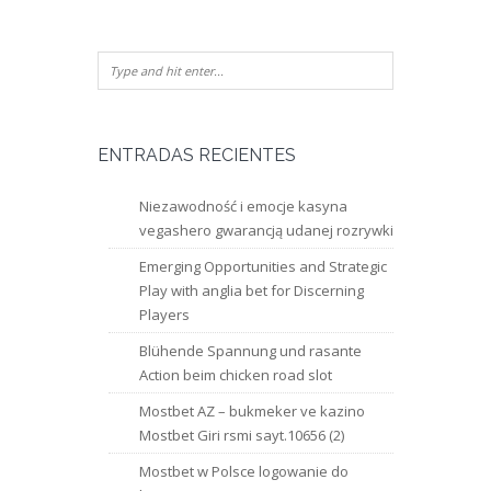
ENTRADAS RECIENTES
Niezawodność i emocje kasyna
vegashero gwarancją udanej rozrywki
Emerging Opportunities and Strategic
Play with anglia bet for Discerning
Players
Blühende Spannung und rasante
Action beim chicken road slot
Mostbet AZ – bukmeker ve kazino
Mostbet Giri rsmi sayt.10656 (2)
Mostbet w Polsce logowanie do