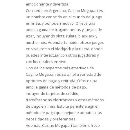
emocionante y divertida.
Con sede en Argentina, Casino Megapari es
un nombre conocido en el mundo del juego
en línea, y por buen motivo. Ofrece una
amplia gama de tragamonedas y juegos de
azar, incluyendo slots, ruleta, blackjack y
mucho más. Además, también ofrece juegos
en vivo, como el blackjack y la ruleta, donde
puedes interactuar con otros jugadores y
con los dealers en vivo.
Uno de los aspectos más atractivos de
Casino Megapari es su amplia variedad de
opciones de pago y retirada. Ofrece una
amplia gama de métodos de pago,
incluyendo tarjetas de crédito,
transferencias electrónicas y otros métodos
de pago en línea. Esto te permite elegir el
método de pago que mejor se adapte a tus
necesidades y preferencias.
Además, Casino Megapari también ofrece