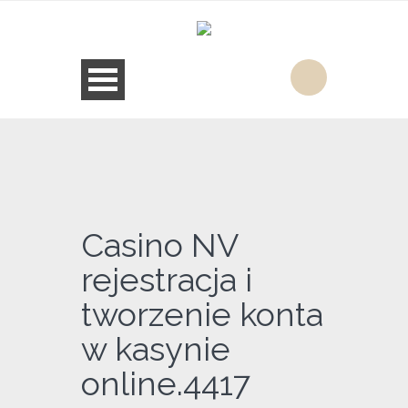
Casino NV
rejestracja i
tworzenie konta
w kasynie
online.4417