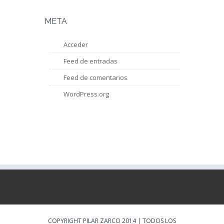
META
Acceder
Feed de entradas
Feed de comentarios
WordPress.org
COPYRIGHT PILAR ZARCO 2014 | TODOS LOS