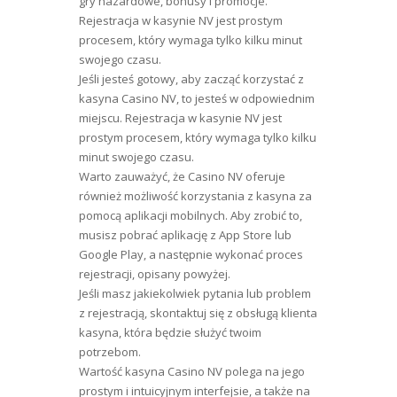
gry hazardowe, bonusy i promocje.
Rejestracja w kasynie NV jest prostym
procesem, który wymaga tylko kilku minut
swojego czasu.
Jeśli jesteś gotowy, aby zacząć korzystać z
kasyna Casino NV, to jesteś w odpowiednim
miejscu. Rejestracja w kasynie NV jest
prostym procesem, który wymaga tylko kilku
minut swojego czasu.
Warto zauważyć, że Casino NV oferuje
również możliwość korzystania z kasyna za
pomocą aplikacji mobilnych. Aby zrobić to,
musisz pobrać aplikację z App Store lub
Google Play, a następnie wykonać proces
rejestracji, opisany powyżej.
Jeśli masz jakiekolwiek pytania lub problem
z rejestracją, skontaktuj się z obsługą klienta
kasyna, która będzie służyć twoim
potrzebom.
Wartość kasyna Casino NV polega na jego
prostym i intuicyjnym interfejsie, a także na