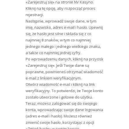
«Zarejestruj się» na stronie NV Kasyno.
Kliknij na tę opcję, aby rozpocząć proces
rejestracji.
Następnie, wprowadź swoje dane, w tym
imię, nazwisko, adres e-mail i hasło. Upewnij
się, że hasło jest silne i składa się z co
najmniej 8 znaków, w tym co najmniej
jednego małego i jednego wielkiego znaku,
a także co najmniej jednej cyfry.
Po wprowadzeniu danych, kliknij na przycisk
«Zarejestruj się». Jeśli Twoje dane są
poprawne, powinieneś otrzymać wiadomość
e-mail z linkiem weryfikacyjnym.
Otwórz wiadomość e-mail i kliknij na link
weryfikacyjny. To potwierdzi, że Twoje konto
zostało utworzone i gotowe do użytku.
Teraz, możesz zalogować się do swojego
konta, wprowadzając swoje dane logowania
(adres e-mail i hasło). Możesz również
zmienić swoje hasło, korzystając z opcji
«Zmień hasło» w swoim koncie.