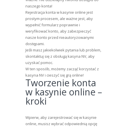
naszego konta!
Rejestracja konta w kasynie online jest
prostym procesem, ale ważne jest, aby
wypełnić formularz poprawnie i
weryfikować konto, aby zabezpieczyć
nasze konto przed nieautoryzowanymi
dostępami.
Jeśli masz jakiekolwiek pytania lub problem,
skontaktuj się z obsługą kasyna NV, aby
uzyskać pomoc.
W ten sposób, możemy zacząć korzystać z
kasyna NV i cieszyć się grą online!
Tworzenie konta
w kasynie online –
kroki
Wpierw, aby zarejestrować się w kasynie
online, musisz wybrać odpowiednią opcję