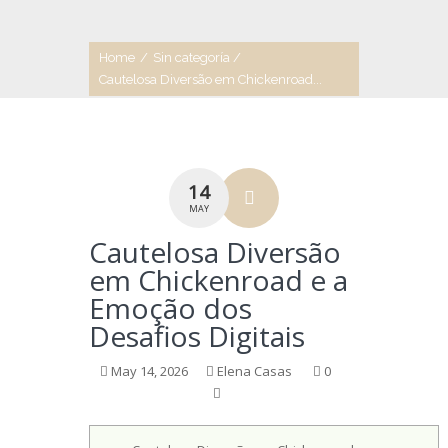
Home
/
Sin categoría
/
Cautelosa Diversão em Chickenroad...
14
MAY
Cautelosa Diversão
em Chickenroad e a
Emoção dos
Desafios Digitais
May 14, 2026
Elena Casas
0