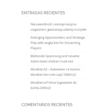
ENTRADAS RECIENTES
Niezawodność i emocje kasyna
vegashero gwarancją udanej rozrywki
Emerging Opportunities and Strategic
Play with anglia bet for Discerning
Players
Blühende Spannung und rasante
Action beim chicken road slot
Mostbet AZ – bukmeker ve kazino
Mostbet Giri rsmi sayt.10656 (2)
Mostbet w Polsce logowanie do
konta.2304 (2)
COMENTARIOS RECIENTES