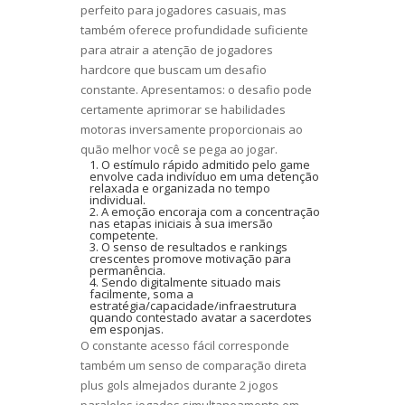
perfeito para jogadores casuais, mas
também oferece profundidade suficiente
para atrair a atenção de jogadores
hardcore que buscam um desafio
constante. Apresentamos: o desafio pode
certamente aprimorar se habilidades
motoras inversamente proporcionais ao
quão melhor você se pega ao jogar.
O estímulo rápido admitido pelo game
envolve cada indivíduo em uma detenção
relaxada e organizada no tempo
individual.
A emoção encoraja com a concentração
nas etapas iniciais à sua imersão
competente.
O senso de resultados e rankings
crescentes promove motivação para
permanência.
Sendo digitalmente situado mais
facilmente, soma a
estratégia/capacidade/infraestrutura
quando contestado avatar a sacerdotes
em esponjas.
O constante acesso fácil corresponde
também um senso de comparação direta
plus gols almejados durante 2 jogos
paralelos jogados simultaneamente em