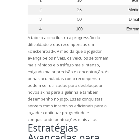
1
10
Fácil
2
25
Médi
3
50
Difícil
4
100
Extre
A tabela acima ilustra a progressão da
dificuldade e das recompensas em
«chickenroad». À medida que o jogador
avança pelos níveis, os veículos se tornam
mais rápidos e o tráfego mais intenso,
exigindo maior precisão e concentração. As
penas acumuladas como recompensa
podem ser utilizadas para desbloquear
novos skins para a galinha e também
desempenho no jogo. Essas conquistas
servem como incentivos adicionais para o
jogador continuar progredindo e
conquistando pontuações mais altas.
Estratégias
Avançadas para