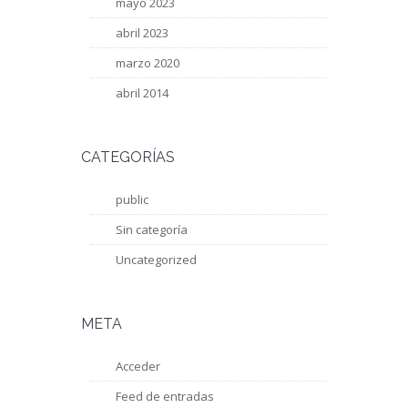
mayo 2023
abril 2023
marzo 2020
abril 2014
CATEGORÍAS
public
Sin categoría
Uncategorized
META
Acceder
Feed de entradas