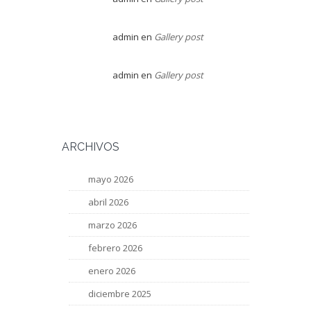
admin
en
Gallery post
admin
en
Gallery post
ARCHIVOS
mayo 2026
abril 2026
marzo 2026
febrero 2026
enero 2026
diciembre 2025