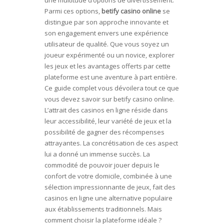
Parmi ces options,
betify casino online
se
distingue par son approche innovante et
son engagement envers une expérience
utilisateur de qualité. Que vous soyez un
joueur expérimenté ou un novice, explorer
les jeux et les avantages offerts par cette
plateforme est une aventure à part entière.
Ce guide complet vous dévoilera tout ce que
vous devez savoir sur betify casino online.
L’attrait des casinos en ligne réside dans
leur accessibilité, leur variété de jeux et la
possibilité de gagner des récompenses
attrayantes. La concrétisation de ces aspect
lui a donné un immense succès. La
commodité de pouvoir jouer depuis le
confort de votre domicile, combinée à une
sélection impressionnante de jeux, fait des
casinos en ligne une alternative populaire
aux établissements traditionnels. Mais
comment choisir la plateforme idéale ?