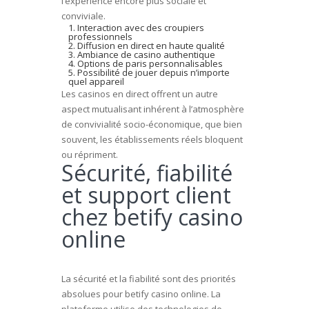
l’expérience encore plus sociale et
conviviale.
Interaction avec des croupiers
professionnels
Diffusion en direct en haute qualité
Ambiance de casino authentique
Options de paris personnalisables
Possibilité de jouer depuis n’importe
quel appareil
Les casinos en direct offrent un autre
aspect mutualisant inhérent à l’atmosphère
de convivialité socio-économique, que bien
souvent, les établissements réels bloquent
ou répriment.
Sécurité, fiabilité
et support client
chez betify casino
online
La sécurité et la fiabilité sont des priorités
absolues pour betify casino online. La
plateforme utilise des technologies de