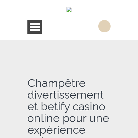
Champêtre
divertissement
et betify casino
online pour une
expérience