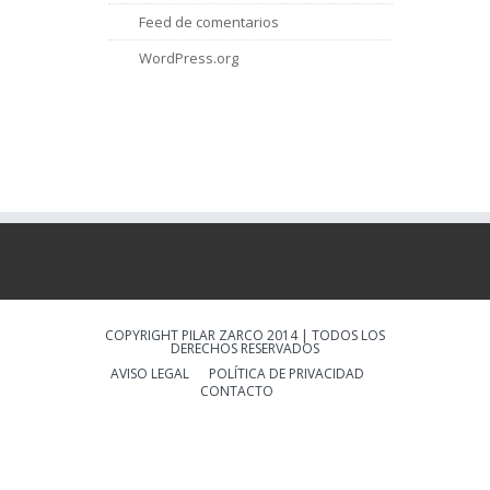
Feed de comentarios
WordPress.org
COPYRIGHT PILAR ZARCO 2014 | TODOS LOS
DERECHOS RESERVADOS
AVISO LEGAL
POLÍTICA DE PRIVACIDAD
CONTACTO