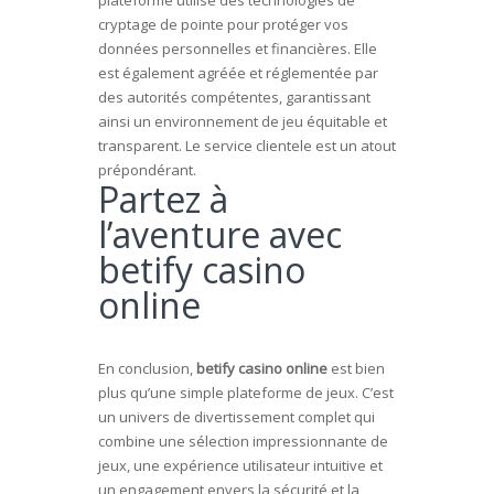
cryptage de pointe pour protéger vos
données personnelles et financières. Elle
est également agréée et réglementée par
des autorités compétentes, garantissant
ainsi un environnement de jeu équitable et
transparent. Le service clientele est un atout
prépondérant.
Partez à
l’aventure avec
betify casino
online
En conclusion,
betify casino online
est bien
plus qu’une simple plateforme de jeux. C’est
un univers de divertissement complet qui
combine une sélection impressionnante de
jeux, une expérience utilisateur intuitive et
un engagement envers la sécurité et la