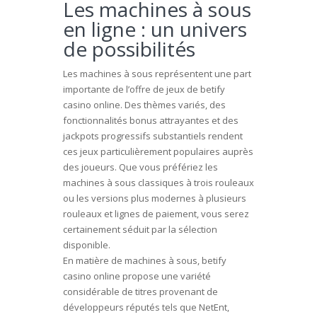
Les machines à sous
en ligne : un univers
de possibilités
Les machines à sous représentent une part
importante de l’offre de jeux de betify
casino online. Des thèmes variés, des
fonctionnalités bonus attrayantes et des
jackpots progressifs substantiels rendent
ces jeux particulièrement populaires auprès
des joueurs. Que vous préfériez les
machines à sous classiques à trois rouleaux
ou les versions plus modernes à plusieurs
rouleaux et lignes de paiement, vous serez
certainement séduit par la sélection
disponible.
En matière de machines à sous, betify
casino online propose une variété
considérable de titres provenant de
développeurs réputés tels que NetEnt,