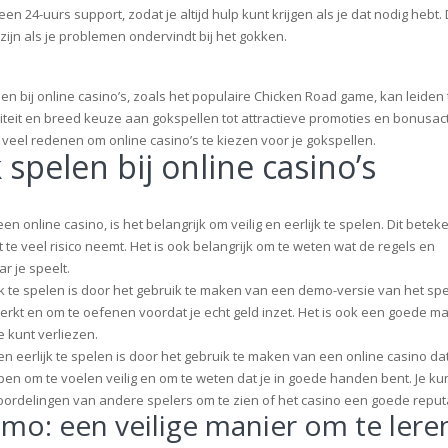
en 24-uurs support, zodat je altijd hulp kunt krijgen als je dat nodig hebt. 
 zijn als je problemen ondervindt bij het gokken.
len bij online casino’s, zoals het populaire Chicken Road game, kan leiden 
liteit en breed keuze aan gokspellen tot attractieve promoties en bonusact
r veel redenen om online casino’s te kiezen voor je gokspellen.
k spelen bij online casino’s
n online casino, is het belangrijk om veilig en eerlijk te spelen. Dit beteke
 te veel risico neemt. Het is ook belangrijk om te weten wat de regels en
r je speelt.
k te spelen is door het gebruik te maken van een demo-versie van het spel
werkt en om te oefenen voordat je echt geld inzet. Het is ook een goede m
e kunt verliezen.
n eerlijk te spelen is door het gebruik te maken van een online casino da
lpen om te voelen veilig en om te weten dat je in goede handen bent. Je k
ordelingen van andere spelers om te zien of het casino een goede reputa
mo: een veilige manier om te lere