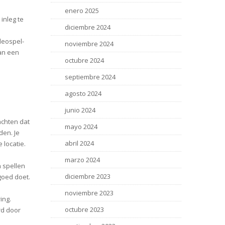
enero 2025
inleg te
diciembre 2024
deospel-
noviembre 2024
van een
octubre 2024
septiembre 2024
agosto 2024
junio 2024
achten dat
mayo 2024
den. Je
abril 2024
 locatie.
marzo 2024
n spellen
diciembre 2023
goed doet.
noviembre 2023
ing.
octubre 2023
rd door