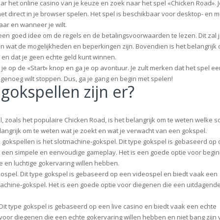
ar het online casino van je keuze en zoek naar het spel «Chicken Road». J
et direct in je browser spelen. Het spel is beschikbaar voor desktop- en 
aar en wanneer je wilt.
 een goed idee om de regels en de betalingsvoorwaarden te lezen. Dit zal 
en wat de mogelijkheden en beperkingen zijn. Bovendien is het belangrijk 
en dat je geen echte geld kunt winnen.
k je op de «Start» knop en ga je op avontuur. Je zult merken dat het spel e
l genoeg wilt stoppen. Dus, ga je gang en begin met spelen!
gokspellen zijn er?
, zoals het populaire Chicken Road, is het belangrijk om te weten welke s
belangrijk om te weten wat je zoekt en wat je verwacht van een gokspel.
gokspellen is het slotmachine-gokspel. Dit type gokspel is gebaseerd op 
k een simpele en eenvoudige gameplay. Het is een goede optie voor begin
 en luchtige gokervaring willen hebben.
eospel. Dit type gokspel is gebaseerd op een videospel en biedt vaak een
chine-gokspel. Het is een goede optie voor diegenen die een uitdagend
. Dit type gokspel is gebaseerd op een live casino en biedt vaak een echte
 voor diegenen die een echte gokervaring willen hebben en niet bang zijn