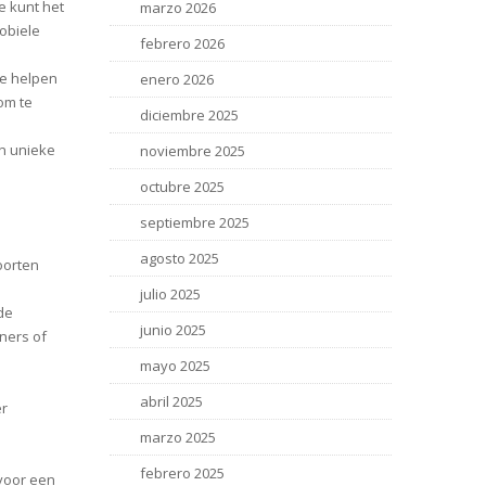
e kunt het
marzo 2026
mobiele
febrero 2026
je helpen
enero 2026
om te
diciembre 2025
en unieke
noviembre 2025
octubre 2025
septiembre 2025
agosto 2025
oorten
julio 2025
de
junio 2025
ners of
mayo 2025
abril 2025
er
marzo 2025
febrero 2025
 voor een