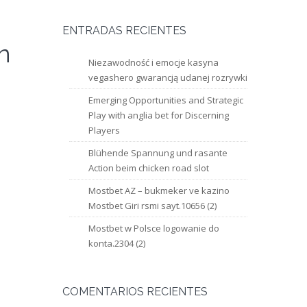
ENTRADAS RECIENTES
n
Niezawodność i emocje kasyna
vegashero gwarancją udanej rozrywki
Emerging Opportunities and Strategic
Play with anglia bet for Discerning
Players
Blühende Spannung und rasante
Action beim chicken road slot
Mostbet AZ – bukmeker ve kazino
Mostbet Giri rsmi sayt.10656 (2)
Mostbet w Polsce logowanie do
konta.2304 (2)
COMENTARIOS RECIENTES