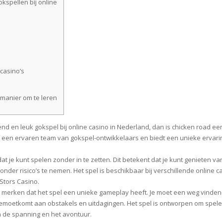
kspellen bij online
 casino’s
 manier om te leren
nd en leuk gokspel bij online casino in Nederland, dan is
chicken road
een
or een ervaren team van gokspel-ontwikkelaars en biedt een unieke ervari
 je kunt spelen zonder in te zetten. Dit betekent dat je kunt genieten va
onder risico’s te nemen. Het spel is beschikbaar bij verschillende online c
Stors Casino.
je merken dat het spel een unieke gameplay heeft. Je moet een weg vinde
tegemoetkomt aan obstakels en uitdagingen. Het spel is ontworpen om spele
n de spanning en het avontuur.