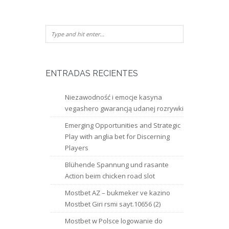
ENTRADAS RECIENTES
Niezawodność i emocje kasyna
vegashero gwarancją udanej rozrywki
Emerging Opportunities and Strategic
Play with anglia bet for Discerning
Players
Blühende Spannung und rasante
Action beim chicken road slot
Mostbet AZ – bukmeker ve kazino
Mostbet Giri rsmi sayt.10656 (2)
Mostbet w Polsce logowanie do