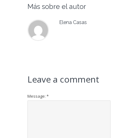
Más sobre el autor
Elena Casas
Leave a comment
Message:
*