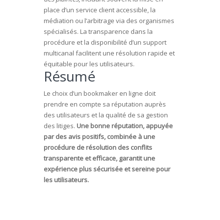
place d’un service client accessible, la
médiation ou l’arbitrage via des organismes
spécialisés. La transparence dans la
procédure et la disponibilité d’un support
multicanal facilitent une résolution rapide et
équitable pour les utilisateurs.
Résumé
Le choix d’un bookmaker en ligne doit
prendre en compte sa réputation auprès
des utilisateurs et la qualité de sa gestion
des litiges.
Une bonne réputation, appuyée
par des avis positifs, combinée à une
procédure de résolution des conflits
transparente et efficace, garantit une
expérience plus sécurisée et sereine pour
les utilisateurs.