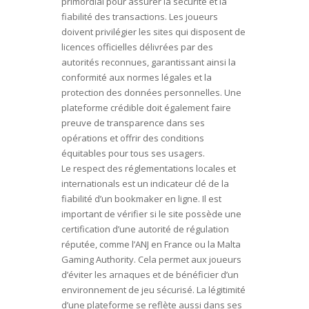
primordial pour assurer la sécurité et la
fiabilité des transactions. Les joueurs
doivent privilégier les sites qui disposent de
licences officielles délivrées par des
autorités reconnues, garantissant ainsi la
conformité aux normes légales et la
protection des données personnelles. Une
plateforme crédible doit également faire
preuve de transparence dans ses
opérations et offrir des conditions
équitables pour tous ses usagers.
Le respect des réglementations locales et
internationals est un indicateur clé de la
fiabilité d’un bookmaker en ligne. Il est
important de vérifier si le site possède une
certification d’une autorité de régulation
réputée, comme l’ANJ en France ou la Malta
Gaming Authority. Cela permet aux joueurs
d’éviter les arnaques et de bénéficier d’un
environnement de jeu sécurisé. La légitimité
d’une plateforme se reflète aussi dans ses