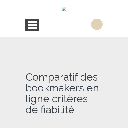
Comparatif des
bookmakers en
ligne critères
de fiabilité