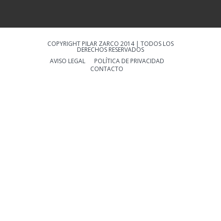
COPYRIGHT PILAR ZARCO 2014 | TODOS LOS
DERECHOS RESERVADOS
AVISO LEGAL
POLÍTICA DE PRIVACIDAD
CONTACTO