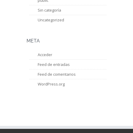
public
Sin categoría
Uncategorized
META
Acceder
Feed de entradas
Feed de comentarios
WordPress.org