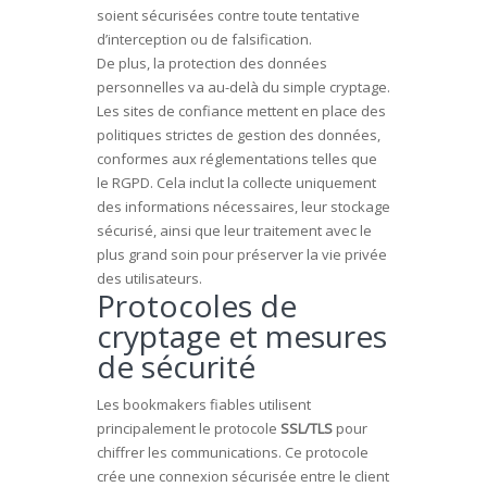
soient sécurisées contre toute tentative
d’interception ou de falsification.
De plus, la protection des données
personnelles va au-delà du simple cryptage.
Les sites de confiance mettent en place des
politiques strictes de gestion des données,
conformes aux réglementations telles que
le RGPD. Cela inclut la collecte uniquement
des informations nécessaires, leur stockage
sécurisé, ainsi que leur traitement avec le
plus grand soin pour préserver la vie privée
des utilisateurs.
Protocoles de
cryptage et mesures
de sécurité
Les bookmakers fiables utilisent
principalement le protocole
SSL/TLS
pour
chiffrer les communications. Ce protocole
crée une connexion sécurisée entre le client