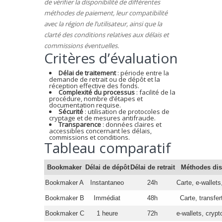
de vérifier la disponibilité de différentes
méthodes de paiement, leur compatibilité
avec la région de l’utilisateur, ainsi que la
clarté des conditions relatives aux délais et
commissions éventuelles.
Critères d’évaluation
Délai de traitement
: période entre la
demande de retrait ou de dépôt et la
réception effective des fonds.
Complexité du processus
: facilité de la
procédure, nombre d’étapes et
documentation requise.
Sécurité
: utilisation de protocoles de
cryptage et de mesures antifraude.
Transparence
: données claires et
accessibles concernant les délais,
commissions et conditions.
Tableau comparatif
Bookmaker
Délai de dépôt
Délai de retrait
Méthodes dis
Bookmaker A
Instantaneo
24h
Carte, e-wallets
Bookmaker B
Immédiat
48h
Carte, transfer
Bookmaker C
1 heure
72h
e-wallets, cryp