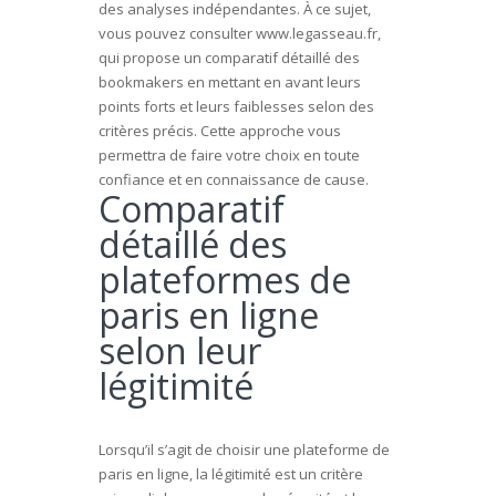
des analyses indépendantes. À ce sujet,
vous pouvez consulter
www.legasseau.fr
,
qui propose un comparatif détaillé des
bookmakers en mettant en avant leurs
points forts et leurs faiblesses selon des
critères précis. Cette approche vous
permettra de faire votre choix en toute
confiance et en connaissance de cause.
Comparatif
détaillé des
plateformes de
paris en ligne
selon leur
légitimité
Lorsqu’il s’agit de choisir une plateforme de
paris en ligne, la légitimité est un critère