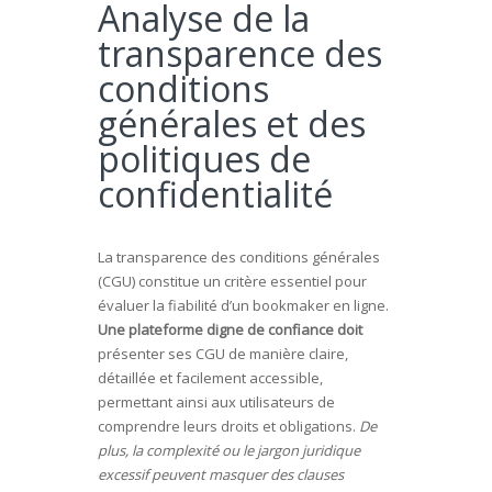
Analyse de la
transparence des
conditions
générales et des
politiques de
confidentialité
La transparence des conditions générales
(CGU) constitue un critère essentiel pour
évaluer la fiabilité d’un bookmaker en ligne.
Une plateforme digne de confiance doit
présenter ses CGU de manière claire,
détaillée et facilement accessible,
permettant ainsi aux utilisateurs de
comprendre leurs droits et obligations.
De
plus, la complexité ou le jargon juridique
excessif peuvent masquer des clauses