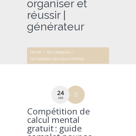
organiser et
réussir |
générateur
Home
/
Sin categoría
/
Compétition de calcul mental...
24
ABR
Compétition de
calcul mental
gratuit : guide