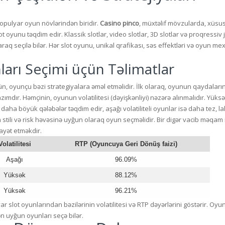
populyar oyun növlərindən biridir.
Casino pinco
, müxtəlif mövzularda, xüsus
 oyunu təqdim edir. Klassik slotlar, video slotlar, 3D slotlar və proqressiv 
raq seçilə bilər. Hər slot oyunu, unikal qrafikası, səs effektləri və oyun mex
ları Seçimi üçün Təlimatlar
 oyunçu bəzi strategiyalara əməl etməlidir. İlk olaraq, oyunun qaydaların
zımdır. Həmçinin, oyunun volatilitesi (dəyişkənliyi) nəzərə alınmalıdır. Yüks
in daha böyük qələbələr təqdim edir, aşağı volatiliteli oyunlar isə daha tez, l
n stili və risk həvəsinə uyğun olaraq oyun seçməlidir. Bir digər vacib məqam
ayət etməkdir.
Volatilitesi
RTP (Oyuncuya Geri Dönüş faizi)
Aşağı
96.09%
Yüksək
88.12%
Yüksək
96.21%
r slot oyunlarından bəzilərinin volatilitesi və RTP dəyərlərini göstərir. Oyu
n uyğun oyunları seçə bilər.