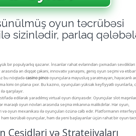
şünülmüş oyun təcrübəsi
lə sizinlədir, parlaq qələbəl
ük bir populyarlıq qazanır. İnsanlar rahat evlərindən çıxmadan sevdikləri
 arasında ən diqqət çəkəni, innovativ yanaşımı, geniş oyun seçimi və etibarlıl
əhz bu nöqtədə
casino pinco
oyunçulara məyusluq yaratmayan, həyəcanlı an
rma kimi ön plana çıxır. Bu kazino, oyunçuları yüksək keyfiyyətli oyunlarla,
lə qarşılayır.
istifadə edilərək yaradılmış virtual oyun dünyasıdır. Oyunçular slot maşınları
igər maraqlı oyun növləri arasında seçmə imkanına malikdirlər. Hər oyun,
i və oyun mexanikası ilə oyunçuları özünə cəlb edir. Platformanın interfeys
 da həm təcrübəli oyunçular, həm də yeni başlayanlar üçün rahat bir oyun təc
n Çeşidləri və Stratejiyaları