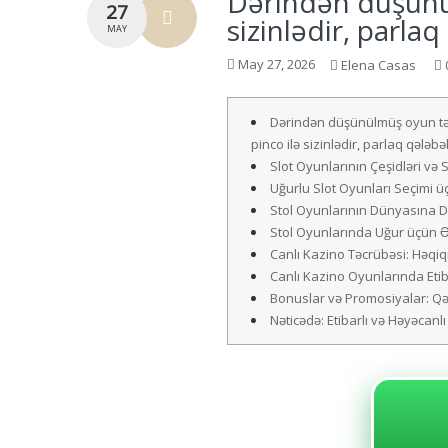
Dərindən düşünül
27
sizinlədir, parlaq
MAY
May 27, 2026
Elena Casas
Dərindən düşünülmüş oyun tə
pinco ilə sizinlədir, parlaq qələbəl
Slot Oyunlarının Çeşidləri və S
Uğurlu Slot Oyunları Seçimi ü
Stol Oyunlarının Dünyasına D
Stol Oyunlarında Uğur üçün Ə
Canlı Kazino Təcrübəsi: Həqi
Canlı Kazino Oyunlarında Etiba
Bonuslar və Promosiyalar: Qəl
Nəticədə: Etibarlı və Həyəcan