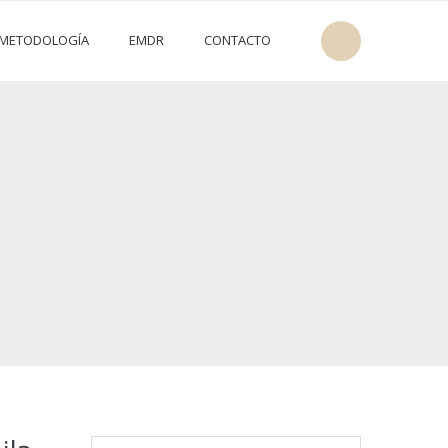
METODOLOGÍA
EMDR
CONTACTO