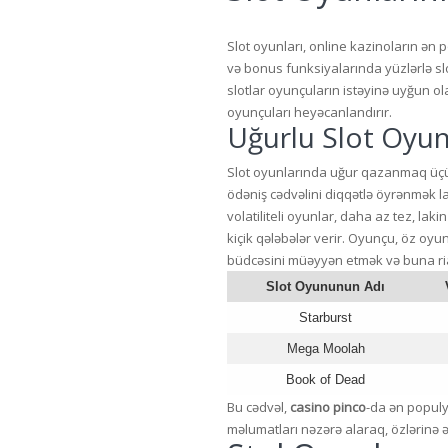
Slot oyunları, online kazinoların ən 
və bonus funksiyalarında yüzlərlə slot
slotlar oyunçuların istəyinə uyğun ola
oyunçuları heyəcanlandırır.
Uğurlu Slot Oyun
Slot oyunlarında uğur qazanmaq üçün,
ödəniş cədvəlini diqqətlə öyrənmək la
volatiliteli oyunlar, daha az tez, lak
kiçik qələbələr verir. Oyunçu, öz oyu
büdcəsini müəyyən etmək və buna ri
Slot Oyununun Adı
Starburst
Mega Moolah
Book of Dead
Bu cədvəl,
casino pinco
-da ən populya
məlumatları nəzərə alaraq, özlərinə ə