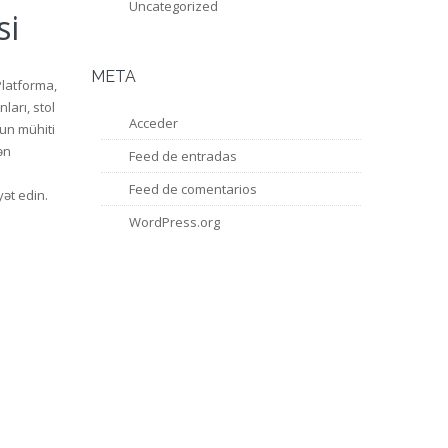
Uncategorized
si
META
 Platforma,
ları, stol
Acceder
yun mühiti
ən
Feed de entradas
Feed de comentarios
ət edin.
WordPress.org