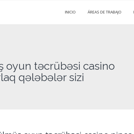
INICIO
ÁREAS DE TRABAJO
 oyun təcrübəsi casino
rlaq qələbələr sizi