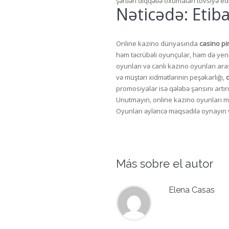
şərtləri diqqətlə oxumaları tövsiyə edil
Nəticədə: Etib
Online kazino dünyasında
casino pi
həm təcrübəli oyunçular, həm də yeni 
oyunları və canlı kazino oyunları ar
və müştəri xidmətlərinin peşəkarlığı,
promosiyalar isə qələbə şansını artırı
Unutmayın, online kazino oyunları mə
Oyunları əyləncə məqsədilə oynayın 
Más sobre el autor
Elena Casas