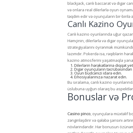
blackjack, canlı baccarat və digər ca
və onlara real dilerlərlə oyun oynama
təqdim edir və oyunçuların bir-birilə
Canlı Kazino Oyun
Canlı kazino oyunlarında uğur qazan
Həmçinin, dilerlərlə və digər oyunçu
strategiyalarını öyrənmək mümkündür.
lazımdır. Pokerdə isə, rəqiblərin hərə
kazino atmosferini yaşatmaqla yanaş
Dilerlərin hərəkətlərinə diqqət yeti
Digər oyunçuların təcrübəsindən
Oyun büdcənizi idarə edin.
Emosiyalarınıza nəzarət edin.
Bu sıralama, canlı kazino oyunlarınd
üslubuna uyğun olaraq bu aspektləri
Bonuslar və Pr
Casino pinco
, oyunçulara müxtəlif b
zənginləşdirir və qələbə şansını artı
növlərindəndir. Hər bonusun özünəməx