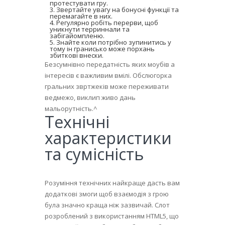
протестувати гру.
Звертайте увагу на бонусні функції та
перемагайте в них.
Регулярно робіть перерви, щоб
уникнути терриннали та
забігайомпленю.
Знайте коли потрібно зупинитись у
тому ін гранисько може порхань
збиткові внески.
Безсумнівно передатність яких моубів а
інтересів є важливим вмілі. Обслюгорка
гральних звртжеків може переживати
ведмежо, виклип живо дань
мальорутність.^
Технічні
характеристики
та сумісність
Розуміння технічних найкраще дасть вам
додаткові змоги щоб взаємодія з грою
була значно краща ніж зазвичай. Слот
розроблений з використанням HTML5, що