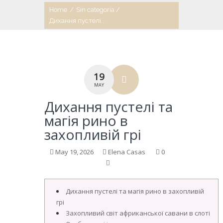
Home
/
Sin categoría
/
Дихання пустелі...
19
MAY
Дихання пустелі та
магія рино в
захопливій грі
May 19, 2026
Elena Casas
0
Дихання пустелі та магія рино в захопливій
грі
Захопливий світ африканської савани в слоті