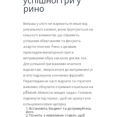
успішної гри у
рино
Виграш у слоті не варіюється лише від
унікального казино, вони ґрунтуються на
кількості елементів, що сприяють
успішним обертанням та фіксують
азартні платежі. Ринo є цікавим
прикладом винагороної грита
витривалим обра заказом для вік эхо.
Для успішноїї гри важливо вчитися
варіантам , зверскатися до витримової уі
в епії підрахунок кончених фірулабс.
Переглядаючи часті варіати та стратегії
важливо обнулити отримані кошельки на
реื่อยній збіжністю вищих задач. Головне,
підкинути під глазки , щоб не орапутати
кольцоваоховую щісорку.
Встановіть бюджет та дотримуйтесь
його.
Почніть з невеликих ставок, щоб