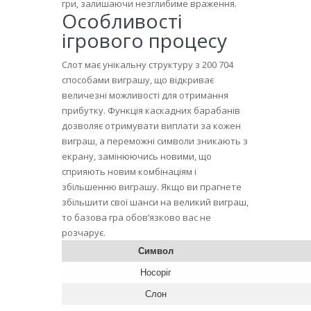
гри, залишаючи незглибиме враження.
Особливості
ігрового процесу
Слот має унікальну структуру з 200 704
способами виграшу, що відкриває
величезні можливості для отримання
прибутку. Функція каскадних барабанів
дозволяє отримувати виплати за кожен
виграш, а переможні символи зникають з
екрану, замінюючись новими, що
сприяють новим комбінаціям і
збільшенню виграшу. Якщо ви прагнете
збільшити свої шанси на великий виграш,
то базова гра обов’язково вас не
розчарує.
Символ
Носоріг
Слон