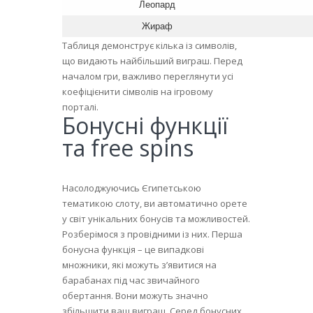
Леопард
Жираф
Таблиця демонструє кілька із символів,
що видають найбільший виграш. Перед
началом гри, важливо переглянути усі
коефіцієнити сімволів на ігровому
порталі.
Бонусні функції
та free spins
Насолоджуючись Єгипетською
тематикою слоту, ви автоматично орете
у світ унікальних бонусів та можливостей.
Розберімося з провідними із них. Перша
бонусна функція – це випадкові
множники, які можуть з’явитися на
барабанах під час звичайного
обертання. Вони можуть значно
збільшити ваш виграш. Серед бонусних