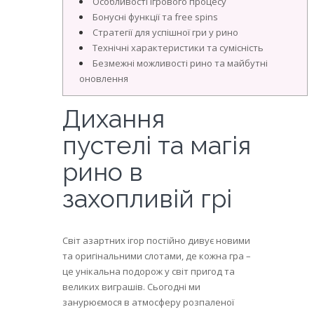
Особливості ігрового процесу
Бонусні функції та free spins
Стратегії для успішної гри у рино
Технічні характеристики та сумісність
Безмежні можливості рино та майбутні
оновлення
Дихання
пустелі та магія
рино в
захопливій грі
Світ азартних ігор постійно дивує новими
та оригінальними слотами, де кожна гра –
це унікальна подорож у світ пригод та
великих виграшів. Сьогодні ми
занурюємося в атмосферу розпаленої