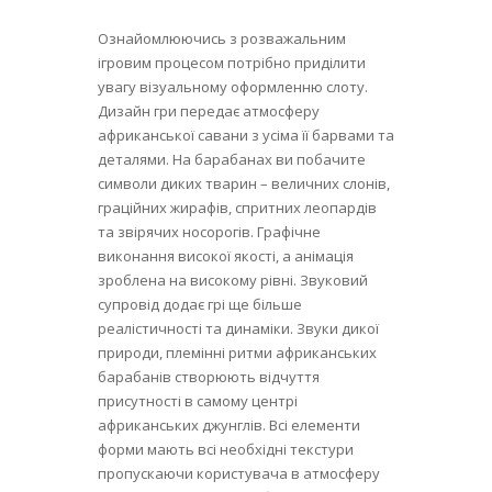
Ознайомлюючись з розважальним
ігровим процесом потрібно приділити
увагу візуальному оформленню слоту.
Дизайн гри передає атмосферу
африканської савани з усіма її барвами та
деталями. На барабанах ви побачите
символи диких тварин – величних слонів,
граційних жирафів, спритних леопардів
та звірячих носорогів. Графічне
виконання високої якості, а анімація
зроблена на високому рівні. Звуковий
супровід додає грі ще більше
реалістичності та динаміки. Звуки дикої
природи, племінні ритми африканських
барабанів створюють відчуття
присутності в самому центрі
африканських джунглів. Всі елементи
форми мають всі необхідні текстури
пропускаючи користувача в атмосферу