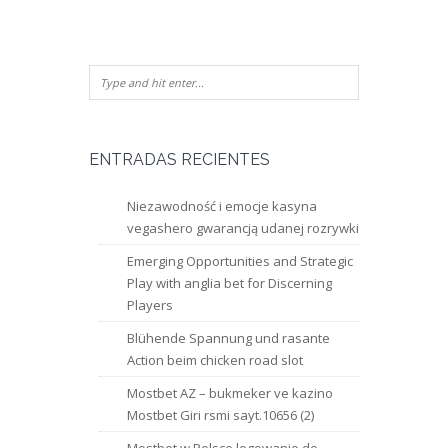
ENTRADAS RECIENTES
Niezawodność i emocje kasyna
vegashero gwarancją udanej rozrywki
Emerging Opportunities and Strategic
Play with anglia bet for Discerning
Players
Blühende Spannung und rasante
Action beim chicken road slot
Mostbet AZ – bukmeker ve kazino
Mostbet Giri rsmi sayt.10656 (2)
Mostbet w Polsce logowanie do