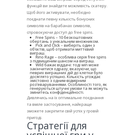
функцій ви знайдете можливість скатеру.
Щоб його активувати, необхідно
поєднати певну кількість бонусних
символів на барабанах символів,
спровокуючи доступ до free spins.
Free Spins – 10 безкоштовних
обертань з унікальним множником.
Pick and Click – виберіть один з
об’єктів, щоб отримати миттєвий
виграш.
Rino Rage – особлива серія free spins
з підвищеним шансом на виграш.
Wild бажає віддачі: тоді win може
закінчитися одразу, вказуючи, що
певрих виграшних дій до клетки було
досяглято успішно. Кількість угождає
змістовно з одним-відмірним
роз’еваруваннями. Особлиності того, як
генеруються штучні умови та як можуть
змінитесь конфіденційності.
Дивлячись на їх оптимальне поєднання
та вміле застосування, найкраще
зможете закріпити свій успіх у гровій
пригоді.
Стратегії для