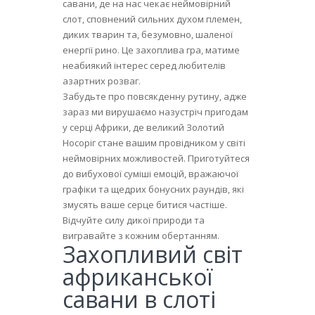
савани, де на нас чекає неймовірний
слот, сповнений сильних духом племен,
диких тварин та, безумовно, шаленої
енергії
рино
. Це захоплива гра, матиме
неабиякий інтерес серед любителів
азартних розваг.
Забудьте про повсякденну рутину, адже
зараз ми вирушаємо назустріч пригодам
у серці Африки, де великий Золотий
Носоріг стане вашим провідником у світі
неймовірних можливостей. Приготуйтеся
до вибухової суміші емоцій, вражаючої
графіки та щедрих бонусних раундів, які
змусять ваше серце битися частіше.
Відчуйте силу дикої природи та
вигравайте з кожним обертанням.
Захопливий світ
африканської
савани в слоті