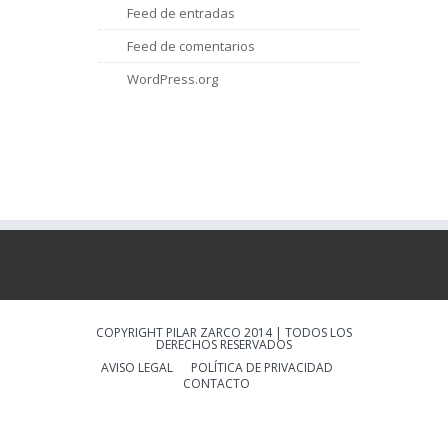
Feed de entradas
Feed de comentarios
WordPress.org
COPYRIGHT PILAR ZARCO 2014 | TODOS LOS
DERECHOS RESERVADOS
AVISO LEGAL
POLÍTICA DE PRIVACIDAD
CONTACTO