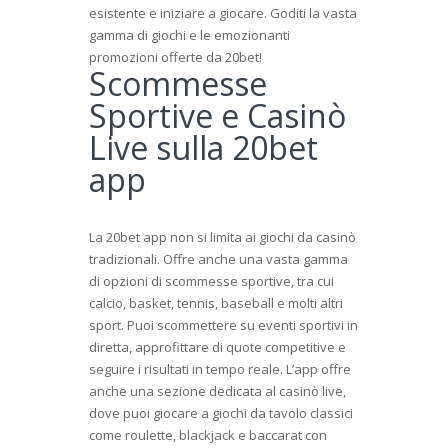
esistente e iniziare a giocare. Goditi la vasta
gamma di giochi e le emozionanti
promozioni offerte da 20bet!
Scommesse
Sportive e Casinò
Live sulla 20bet
app
La 20bet app non si limita ai giochi da casinò
tradizionali. Offre anche una vasta gamma
di opzioni di scommesse sportive, tra cui
calcio, basket, tennis, baseball e molti altri
sport. Puoi scommettere su eventi sportivi in
diretta, approfittare di quote competitive e
seguire i risultati in tempo reale. L’app offre
anche una sezione dedicata al casinò live,
dove puoi giocare a giochi da tavolo classici
come roulette, blackjack e baccarat con