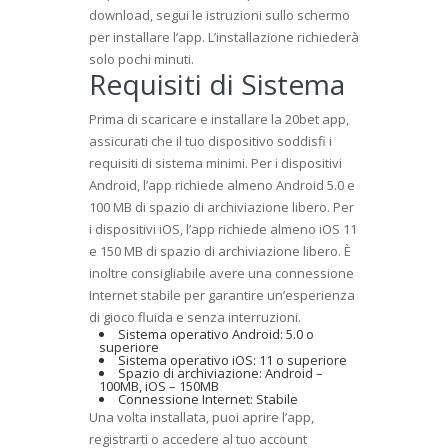
download, segui le istruzioni sullo schermo
per installare l’app. L’installazione richiederà
solo pochi minuti.
Requisiti di Sistema
Prima di scaricare e installare la 20bet app,
assicurati che il tuo dispositivo soddisfi i
requisiti di sistema minimi. Per i dispositivi
Android, l’app richiede almeno Android 5.0 e
100 MB di spazio di archiviazione libero. Per
i dispositivi iOS, l’app richiede almeno iOS 11
e 150 MB di spazio di archiviazione libero. È
inoltre consigliabile avere una connessione
Internet stabile per garantire un’esperienza
di gioco fluida e senza interruzioni.
Sistema operativo Android: 5.0 o
superiore
Sistema operativo iOS: 11 o superiore
Spazio di archiviazione: Android –
100MB, iOS – 150MB
Connessione Internet: Stabile
Una volta installata, puoi aprire l’app,
registrarti o accedere al tuo account