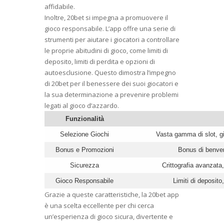
affidabile.
Inoltre, 20bet si impegna a promuovere il
gioco responsabile. L’app offre una serie di
strumenti per aiutare i giocatori a controllare
le proprie abitudini di gioco, come limiti di
deposito, limiti di perdita e opzioni di
autoesclusione. Questo dimostra l’impegno
di 20bet per il benessere dei suoi giocatori e
la sua determinazione a prevenire problemi
legati al gioco d’azzardo.
Funzionalità
Selezione Giochi
Vasta gamma di slot, g
Bonus e Promozioni
Bonus di benvenu
Sicurezza
Crittografia avanzata
Gioco Responsabile
Limiti di deposito
Grazie a queste caratteristiche, la 20bet app
è una scelta eccellente per chi cerca
un’esperienza di gioco sicura, divertente e