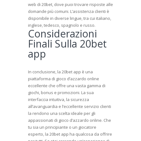
web di 20bet, dove puoi trovare risposte alle
domande più comuni. L’assistenza clienti è
disponibile in diverse lingue, tra cui italiano,
inglese, tedesco, spagnolo e russo.
Considerazioni
Finali Sulla 20bet
app
In conclusione, la 20bet app è una
piattaforma di gioco d’azzardo online
eccellente che offre una vasta gamma di
giochi, bonus e promozioni. La sua
interfaccia intuitiva, la sicurezza
all’avanguardia e l’eccellente servizio clienti
la rendono una scelta ideale per gli
appassionati di gioco d’azzardo online. Che
tu sia un principiante o un giocatore
esperto, la 20bet app ha qualcosa da offrire
per tutti. Se stai cercando un’esperienza di