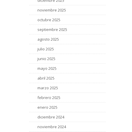
diciembre 2025
noviembre 2025
octubre 2025
septiembre 2025
agosto 2025
julio 2025
junio 2025
mayo 2025
abril 2025
marzo 2025
febrero 2025
enero 2025
diciembre 2024
noviembre 2024