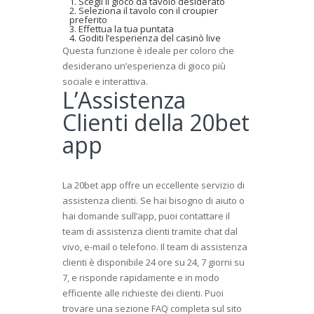
Scegli il gioco da tavolo desiderato
Seleziona il tavolo con il croupier
preferito
Effettua la tua puntata
Goditi l’esperienza del casinò live
Questa funzione è ideale per coloro che
desiderano un’esperienza di gioco più
sociale e interattiva.
L’Assistenza
Clienti della 20bet
app
La 20bet app offre un eccellente servizio di
assistenza clienti. Se hai bisogno di aiuto o
hai domande sull’app, puoi contattare il
team di assistenza clienti tramite chat dal
vivo, e-mail o telefono. Il team di assistenza
clienti è disponibile 24 ore su 24, 7 giorni su
7, e risponde rapidamente e in modo
efficiente alle richieste dei clienti. Puoi
trovare una sezione FAQ completa sul sito