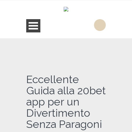
Eccellente
Guida alla 20bet
app per un
Divertimento
Senza Paragoni