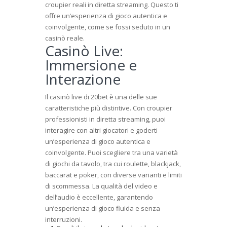
croupier reali in diretta streaming. Questo ti
offre un’esperienza di gioco autentica e
coinvolgente, come se fossi seduto in un
casinò reale.
Casinò Live:
Immersione e
Interazione
Il casinò live di 20bet è una delle sue
caratteristiche più distintive. Con croupier
professionisti in diretta streaming, puoi
interagire con altri giocatori e goderti
un’esperienza di gioco autentica e
coinvolgente. Puoi scegliere tra una varietà
di giochi da tavolo, tra cui roulette, blackjack,
baccarat e poker, con diverse varianti e limiti
di scommessa. La qualità del video e
dell’audio è eccellente, garantendo
un’esperienza di gioco fluida e senza
interruzioni.