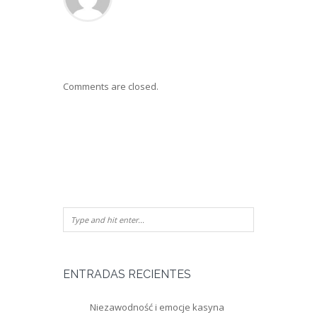
Comments are closed.
ENTRADAS RECIENTES
Niezawodność i emocje kasyna