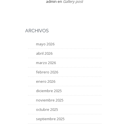
admin
en
Gallery post
ARCHIVOS
mayo 2026
abril 2026
marzo 2026
febrero 2026
enero 2026
diciembre 2025
noviembre 2025
octubre 2025
septiembre 2025