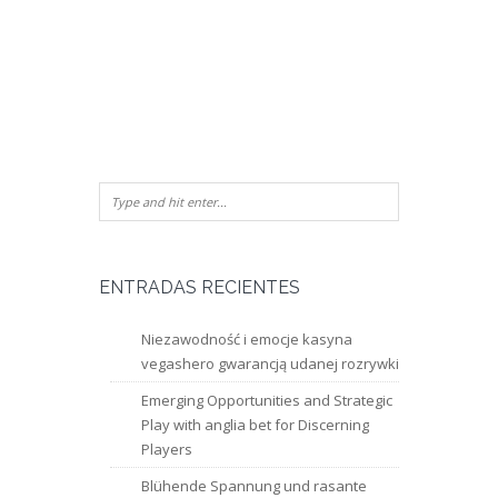
ENTRADAS RECIENTES
Niezawodność i emocje kasyna
vegashero gwarancją udanej rozrywki
Emerging Opportunities and Strategic
Play with anglia bet for Discerning
Players
Blühende Spannung und rasante