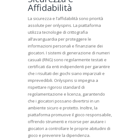
Affidabilità
La sicurezza e l’affidabilità sono priorità
assolute per onlyspins. La piattaforma
utilizza tecnologie di crittografia
all’avanguardia per proteggere le
informazioni personali e finanziarie dei
giocatori. I sistemi di generazione di numeri
casuali (RNG) sono regolarmente testati e
certificati da enti indipendenti per garantire
che i risultati dei giochi siano imparziali e
imprevedibili. Onlyspins si impegna a
rispettare rigorosi standard di
regolamentazione e licenza, garantendo
che i giocatori possano divertirsi in un
ambiente sicuro e protetto. Inoltre, la
piattaforma promuove il gioco responsabile,
offrendo strumenti e risorse per aiutare i
giocatori a controllare le proprie abitudini di
gioco e prevenire la dipendenza.