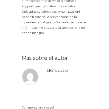
autoesclusione e accesso a risorse di
supporto per i giocatori problematici.
Onlyspins collabora con organizzazioni
specializzate nella prevenzione della
dipendenza dal gioco d’azzardo per fornire
informazioni e supporto ai giocatori che ne
hanno bisogno.
Más sobre el autor
Elena Casas
Comments are closed.