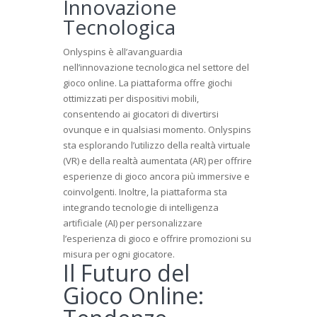
Innovazione
Tecnologica
Onlyspins è all’avanguardia
nell’innovazione tecnologica nel settore del
gioco online. La piattaforma offre giochi
ottimizzati per dispositivi mobili,
consentendo ai giocatori di divertirsi
ovunque e in qualsiasi momento. Onlyspins
sta esplorando l’utilizzo della realtà virtuale
(VR) e della realtà aumentata (AR) per offrire
esperienze di gioco ancora più immersive e
coinvolgenti. Inoltre, la piattaforma sta
integrando tecnologie di intelligenza
artificiale (AI) per personalizzare
l’esperienza di gioco e offrire promozioni su
misura per ogni giocatore.
Il Futuro del
Gioco Online: