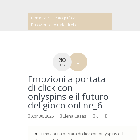
Home
/
Sin categoría
/
Emozioni a portata di click...
30
ABR
Emozioni a portata
di click con
onlyspins e il futuro
del gioco online_6
Abr 30, 2026
Elena Casas
0
Emozioni a portata di click con onlyspins e il