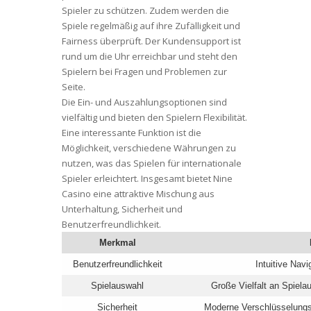
Spieler zu schützen. Zudem werden die
Spiele regelmäßig auf ihre Zufälligkeit und
Fairness überprüft. Der Kundensupport ist
rund um die Uhr erreichbar und steht den
Spielern bei Fragen und Problemen zur
Seite.
Die Ein- und Auszahlungsoptionen sind
vielfältig und bieten den Spielern Flexibilität.
Eine interessante Funktion ist die
Möglichkeit, verschiedene Währungen zu
nutzen, was das Spielen für internationale
Spieler erleichtert. Insgesamt bietet Nine
Casino eine attraktive Mischung aus
Unterhaltung, Sicherheit und
Benutzerfreundlichkeit.
Merkmal
Benutzerfreundlichkeit
Intuitive Nav
Spielauswahl
Große Vielfalt an Spiela
Sicherheit
Moderne Verschlüsselungs