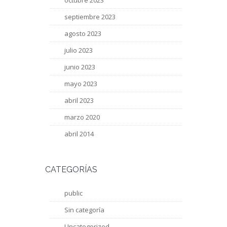
septiembre 2023
agosto 2023
julio 2023
junio 2023
mayo 2023
abril 2023
marzo 2020
abril 2014
CATEGORÍAS
public
Sin categoría
Uncategorized