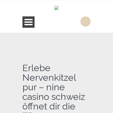
Erlebe
Nervenkitzel
pur – nine
casino schweiz
öffnet dir die