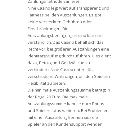
Zahlungsmethode variieren.
Nine Casino legt Wert auf Transparenz und
Fairness bei den Auszahlungen. Es gibt
keine versteckten Gebühren oder
Einschränkungen. Die
Auszahlungsbedingungen sind klar und
verständlich. Das Casino behält sich das
Recht vor, bei größeren Auszahlungen eine
Identitätsprüfung durchzuführen. Dies dient
dazu, Betrug und Geldwäsche zu
verhindern. Nine Casino unterstützt
verschiedene Währungen, um den Spielern
Flexibilität zu bieten.
Die minimale Auszahlungssumme beträgt in
der Regel 20 Euro. Die maximale
Auszahlungssumme kann je nach Bonus
und Spielerstatus variieren. Bei Problemen
mit einer Auszahlung können sich die
Spieler an den Kundensupport wenden.