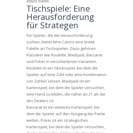
etwas bietet.
Tischspiele: Eine
Herausforderung
für Strategen
Für Spieler, die die Herausforderung
suchen, bietet Nine Casino eine breite
Palette an Tischspielen. Dazu gehören
Klassiker wie Roulette, Blackjack, Baccarat
und Poker in verschiedenen Varianten.
Roulette ist ein Glücksspiel, bei dem die
Spieler auf eine Zahl oder eine Kombination
von Zahlen setzen. Blackjack ist ein
Kartenspiel, bei dem die Spieler versuchen,
eine Hand zu bilden, die näher an 21 als die
des Dealers ist.
Baccarat ist ein weiteres Kartenspiel, bei
dem die Spieler auf den Ausgang der Partie
wetten. Poker ist ein strategisches
Kartenspiel, bei dem die Spieler versuchen,