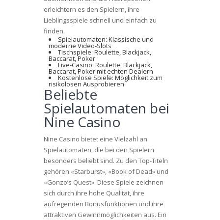
erleichtern es den Spielern, ihre
Lieblingsspiele schnell und einfach zu
finden.
Spielautomaten: Klassische und
moderne Video-Slots
Tischspiele: Roulette, Blackjack,
Baccarat, Poker
Live-Casino: Roulette, Blackjack,
Baccarat, Poker mit echten Dealern
Kostenlose Spiele: Möglichkeit zum
risikolosen Ausprobieren
Beliebte
Spielautomaten bei
Nine Casino
Nine Casino bietet eine Vielzahl an
Spielautomaten, die bei den Spielern
besonders beliebt sind. Zu den Top-Titeln
gehören «Starburst», «Book of Dead» und
«Gonzo’s Quest». Diese Spiele zeichnen
sich durch ihre hohe Qualität, ihre
aufregenden Bonusfunktionen und ihre
attraktiven Gewinnmöglichkeiten aus. Ein