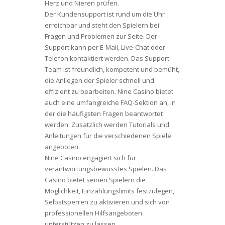
Herz und Nieren prüfen.
Der Kundensupport ist rund um die Uhr
erreichbar und steht den Spielern bei
Fragen und Problemen zur Seite. Der
Support kann per E-Mail, Live-Chat oder
Telefon kontaktiert werden. Das Support-
Team ist freundlich, kompetent und bemüht,
die Anliegen der Spieler schnell und
effizient zu bearbeiten. Nine Casino bietet
auch eine umfangreiche FAQ-Sektion an, in
der die häufigsten Fragen beantwortet
werden. Zusätzlich werden Tutorials und
Anleitungen für die verschiedenen Spiele
angeboten.
Nine Casino engagiert sich für
verantwortungsbewusstes Spielen. Das
Casino bietet seinen Spielern die
Möglichkeit, Einzahlungslimits festzulegen,
Selbstsperren zu aktivieren und sich von
professionellen Hilfsangeboten
unterstützen zu lassen.