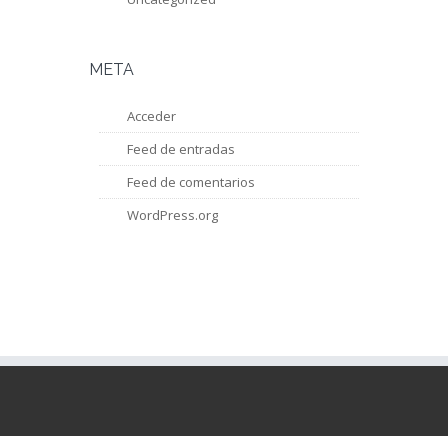
META
Acceder
Feed de entradas
Feed de comentarios
WordPress.org