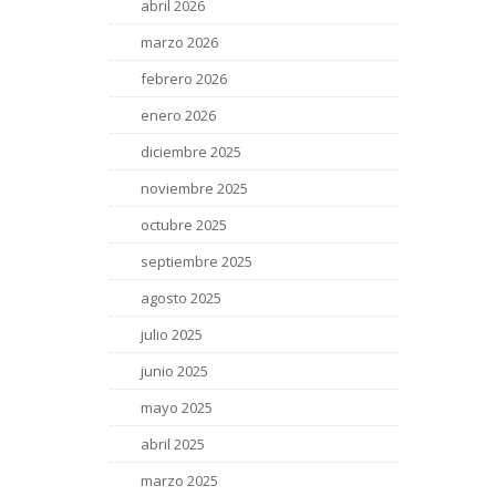
abril 2026
marzo 2026
febrero 2026
enero 2026
diciembre 2025
noviembre 2025
octubre 2025
septiembre 2025
agosto 2025
julio 2025
junio 2025
mayo 2025
abril 2025
marzo 2025