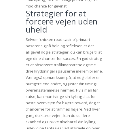
mod chance for gevinst.
Strategier for at
forcere vejen uden
uheld
Selvom ‘chicken road casino’ primært
baserer sig på held og reflekser, er der
alligevel nogle strategier, du kan bruge til at
øge dine chancer for succes. En god strategi
er at observere trafikmønstrene og time
dine krydsninger i pauserne mellem bilerne.
Vær også opmærksom på, at nogle biler er
hurtigere end andre, og juster din timing i
overensstemmelse hermed. Hvis man tør
satse, kan man tvinge sin kylling til at for
haste over vejen for højere reward, dog er
chancerne for at rammes højere. Ved hver
gang du klarer vejen, kan du se flere
skønhed og unikke tilbehør til din kylling,
udlev dine fantasies ved at kravle op over