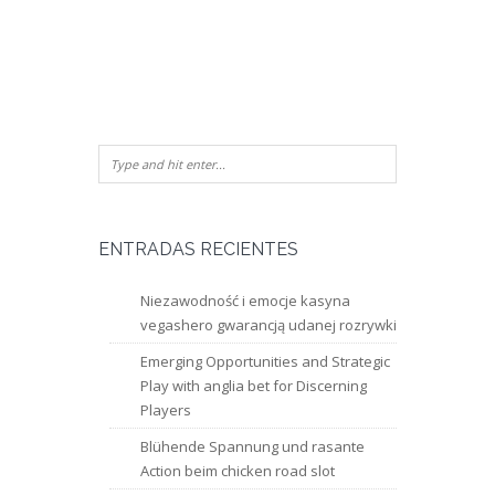
ENTRADAS RECIENTES
Niezawodność i emocje kasyna
vegashero gwarancją udanej rozrywki
Emerging Opportunities and Strategic
Play with anglia bet for Discerning
Players
Blühende Spannung und rasante
Action beim chicken road slot