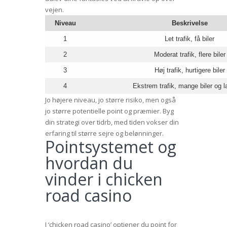
vejen.
Niveau
Beskrivelse
1
Let trafik, få biler
2
Moderat trafik, flere biler
3
Høj trafik, hurtigere biler
4
Ekstrem trafik, mange biler og la
Jo højere niveau, jo større risiko, men også
jo større potentielle point og præmier. Byg
din strategi over tidrb, med tiden vokser din
erfaring til større sejre og belønninger.
Pointsystemet og
hvordan du
vinder i chicken
road casino
I ‘chicken road casino’ optjener du point for