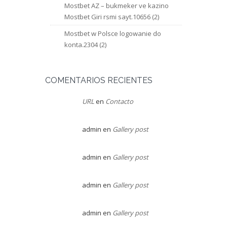
Mostbet AZ – bukmeker ve kazino
Mostbet Giri rsmi sayt.10656 (2)
Mostbet w Polsce logowanie do
konta.2304 (2)
COMENTARIOS RECIENTES
URL
en
Contacto
admin
en
Gallery post
admin
en
Gallery post
admin
en
Gallery post
admin
en
Gallery post