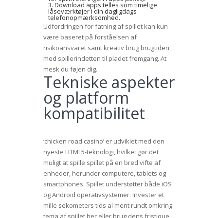
Download apps telles som timelige
låseværktøjer i din dagligdags
telefonopmærksomhed.
Udfordringen for fatning af spillet kan kun
være baseret på forståelsen af
risikoansvaret samt kreativ brug brugtiden
med spillerindetten til pladet fremgang. At
mesk du føjen dig.
Tekniske aspekter
og platform
kompatibilitet
‘chicken road casino’ er udviklet med den
nyeste HTML5-teknologi, hvilket gør det
muligt at spille spillet på en bred vifte af
enheder, herunder computere, tablets og
smartphones. Spillet understøtter både iOS
og Android operativsystemer. Invester et
mille sekometers tids al ment rundt omkring
tema af spillet her eller brug dens fristique