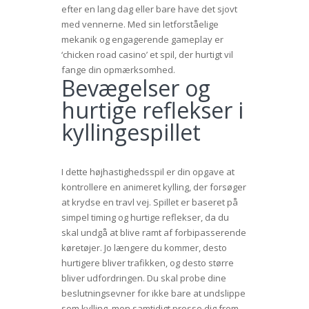
efter en lang dag eller bare have det sjovt
med vennerne. Med sin letforståelige
mekanik og engagerende gameplay er
‘
chicken road casino
’ et spil, der hurtigt vil
fange din opmærksomhed.
Bevægelser og
hurtige reflekser i
kyllingespillet
I dette højhastighedsspil er din opgave at
kontrollere en animeret kylling, der forsøger
at krydse en travl vej. Spillet er baseret på
simpel timing og hurtige reflekser, da du
skal undgå at blive ramt af forbipasserende
køretøjer. Jo længere du kommer, desto
hurtigere bliver trafikken, og desto større
bliver udfordringen. Du skal probe dine
beslutningsevner for ikke bare at undslippe
som kylling, men samtidigt presse dig frem