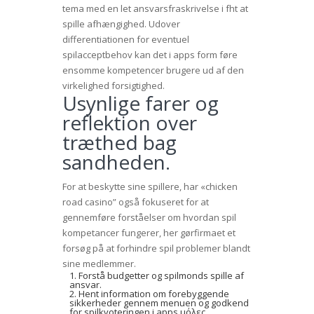
tema med en let ansvarsfraskrivelse i fht at
spille afhængighed. Udover
differentiationen for eventuel
spilacceptbehov kan det i apps form føre
ensomme kompetencer brugere ud af den
virkelighed forsigtighed.
Usynlige farer og
reflektion over
træthed bag
sandheden.
For at beskytte sine spillere, har «chicken
road casino” også fokuseret for at
gennemføre forståelser om hvordan spil
kompetancer fungerer, her gørfirmaet et
forsøg på at forhindre spil problemer blandt
sine medlemmer.
Forstå budgetter og spilmonds spille af
ansvar.
Hent information om forebyggende
sikkerheder gennem menuen og godkend
for spilkvoteringen i apps μόλες..