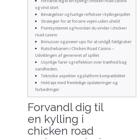
Forvandl dig til en kylling i chicken road casino
og vind stort
Bevægelser og hurtige reflekser i kyllingespillet
Strategier for at forcere vejen uden uheld
Pointsystemet og hvordan du vinder i chicken
road casino
Bonusser og power-ups for at undgå faldgruber
Rutschebanen i Chicken Road Casino –
Udviklingen af genereret af spillet
Usynlige farer og reflektion over træthed bag
sandheden.
Tekniske aspekter og platform kompatibilitet
Hold øje med fremtidige opdateringer og
forbedringer
Forvandl dig til
en kylling i
chicken road