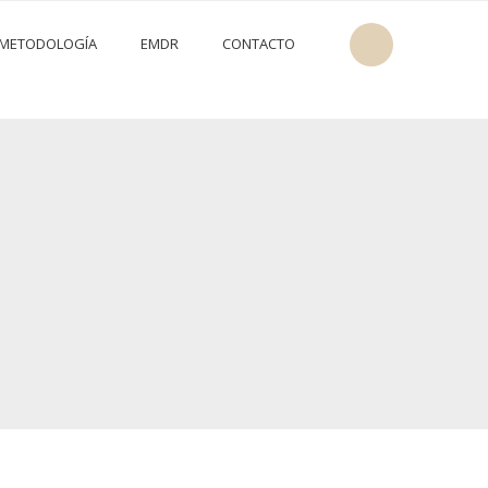
METODOLOGÍA
EMDR
CONTACTO