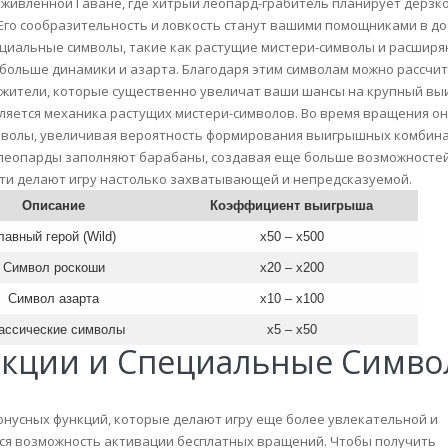
оживленной Гаване, где хитрый леопард-грабитель планирует дерзк
 Его сообразительность и ловкость станут вашими помощниками в д
пециальные символы, такие как растущие мистери-символы и расшир
 больше динамики и азарта. Благодаря этим символам можно рассчи
жители, которые существенно увеличат ваши шансы на крупный вы
ляется механика растущих мистери-символов. Во время вращения он
мволы, увеличивая вероятность формирования выигрышных комбина
-леопарды заполняют барабаны, создавая еще больше возможностей
ти делают игру настолько захватывающей и непредсказуемой.
Описание
Коэффициент выигрыша
лавный герой (Wild)
x50 – x500
Символ роскоши
x20 – x200
Символ азарта
x10 – x100
ассические символы
x5 – x50
нкции и Специальные Симв
онусных функций, которые делают игру еще более увлекательной и
тся возможность активации бесплатных вращений. Чтобы получить