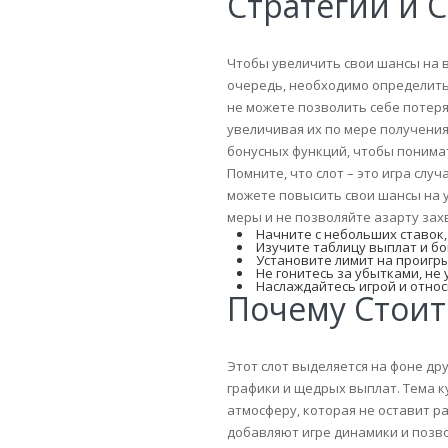
Стратегии и 
Чтобы увеличить свои шансы на 
очередь, необходимо определить 
не можете позволить себе потеря
увеличивая их по мере получения
бонусных функций, чтобы понима
Помните, что слот – это игра слу
можете повысить свои шансы на у
меры и не позволяйте азарту зах
Начните с небольших ставок,
Изучите таблицу выплат и б
Установите лимит на проигр
Не гонитесь за убытками, не
Наслаждайтесь игрой и относ
Почему Стоит
Этот слот выделяется на фоне д
графики и щедрых выплат. Тема 
атмосферу, которая не оставит 
добавляют игре динамики и позв