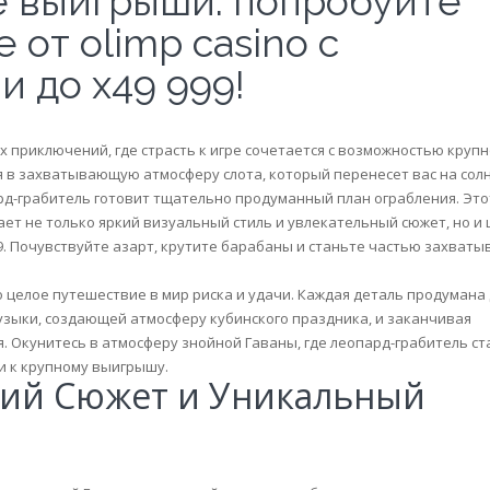
е выигрыши: попробуйте
е от olimp casino с
 до x49 999!
 приключений, где страсть к игре сочетается с возможностью крупн
я в захватывающую атмосферу слота, который перенесет вас на со
рд-грабитель готовит тщательно продуманный план ограбления. Этот
гает не только яркий визуальный стиль и увлекательный сюжет, но 
9. Почувствуйте азарт, крутите барабаны и станьте частью захват
это целое путешествие в мир риска и удачи. Каждая деталь продумана
узыки, создающей атмосферу кубинского праздника, и заканчивая
 Окунитесь в атмосферу знойной Гаваны, где леопард-грабитель ст
 к крупному выигрышу.
ий Сюжет и Уникальный