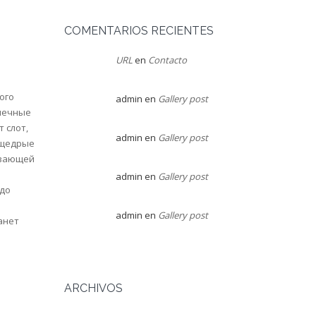
COMENTARIOS RECIENTES
URL
en
Contacto
ого
admin
en
Gallery post
лнечные
 слот,
admin
en
Gallery post
и щедрые
ывающей
admin
en
Gallery post
 до
admin
en
Gallery post
анет
ARCHIVOS