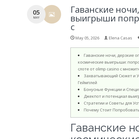
Гаванские ночи
05
выигрыши попро
MAY
с
May 05, 2026
Elena Casas
Гаванские ночи, дерзкие о
космические выигрыши: попро
слоте от olimp casino с множит
Захватывающий Сюжет и 
Геймплей
Бонусные Функции и Спец
Джекпот и потенциал выи
Стратегии и Советы для У
Почему Стоит Попробовать
Гаванские н