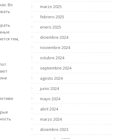
ах. Во
marzo 2025
рвать
febrero 2025
брать
enero 2025
ежные
diciembre 2024
ется тем,
noviembre 2024
octubre 2024
пот
septiembre 2024
лают
олне
agosto 2024
junio 2024
ективе
mayo 2024
abril 2024
дрые
жность
marzo 2024
diciembre 2023