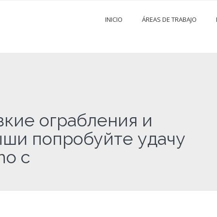
INICIO
ÁREAS DE TRABAJO
зкие ограбления и
ыши попробуйте удачу
no с