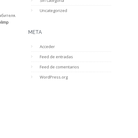
Sin categoría
Uncategorized
абителя.
olimp
META
Acceder
Feed de entradas
Feed de comentarios
WordPress.org