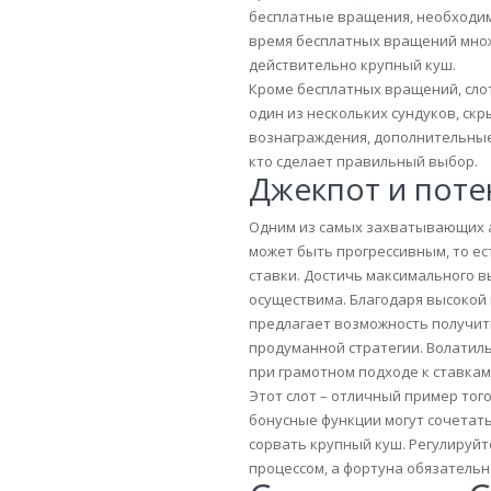
бесплатные вращения, необходим
время бесплатных вращений множ
действительно крупный куш.
Кроме бесплатных вращений, слот
один из нескольких сундуков, ск
вознаграждения, дополнительные
кто сделает правильный выбор.
Джекпот и пот
Одним из самых захватывающих а
может быть прогрессивным, то ес
ставки. Достичь максимального вы
осуществима. Благодаря высокой 
предлагает возможность получит
продуманной стратегии. Волатил
при грамотном подходе к ставкам
Этот слот – отличный пример то
бонусные функции могут сочетать
сорвать крупный куш. Регулируйт
процессом, а фортуна обязательн