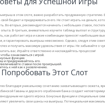
Советы для Успешной Игры
выигрыш в этом слоте, важно разработать продуманную стратегию. 
свой бюджет и придерживаться его. Не стоит играть на деньги, кот
ть. Во-вторых, рекомендуется начинать с небольших ставок, постеп
 опыта. В-третьих, внимательно изучите таблицу выплат и структур
ть, как работает игра и какие комбинации приносят наибольшие вы
чая, и гарантировать выигрыш невозможно. Однако, следуя этим сове
спех и получить максимум удовольствия от игры. Не забывайте о чу
ватить вас. Играйте ответственно и наслаждайтесь процессом!
 чтобы ознакомиться с игрой.
онусные функции.
ыш и придерживайтесь его.
 увеличивайте ставки после проигрышей.
итесь к ней как к развлечению.
 Попробовать Этот Слот
ругих благодаря уникальному сочетанию захватывающего сюжета, яр
кубинской Гаваны и дерзкого ограбления банка создает неповторим
равнодушным ни одного игрока. Бонусные функции и специальные си
оляют увеличить свои шансы на выигрыш. Потенциальная максимал