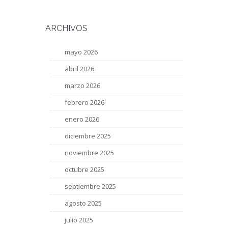
ARCHIVOS
mayo 2026
abril 2026
marzo 2026
febrero 2026
enero 2026
diciembre 2025
noviembre 2025
octubre 2025
septiembre 2025
agosto 2025
julio 2025