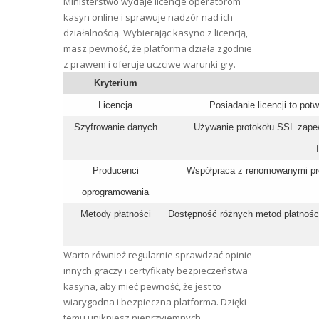
Ministerstwo wydaje licencje operatorom
kasyn online i sprawuje nadzór nad ich
działalnością. Wybierając kasyno z licencją,
masz pewność, że platforma działa zgodnie
z prawem i oferuje uczciwe warunki gry.
Kryterium
Licencja
Posiadanie licencji to potw
Szyfrowanie danych
Używanie protokołu SSL zape
Producenci
Współpraca z renomowanymi pro
oprogramowania
Metody płatności
Dostępność różnych metod płatności
Warto również regularnie sprawdzać opinie
innych graczy i certyfikaty bezpieczeństwa
kasyna, aby mieć pewność, że jest to
wiarygodna i bezpieczna platforma. Dzięki
temu unikniesz nieprzyjemnych