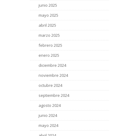
junio 2025
mayo 2025
abril 2025
marzo 2025
febrero 2025
enero 2025
diciembre 2024
noviembre 2024
octubre 2024
septiembre 2024
agosto 2024
junio 2024
mayo 2024
abril 2024