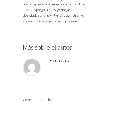
pozwolą na stworzenie jeszcze bardziej
immersyjnego i realistycznego
doświadczenia gry. Rynek zewnętrznych
stawek czeka więc na swój przełom.
Más sobre el autor
Elena Casas
Comments are closed.