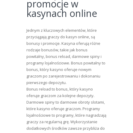
promocje w
kasynach online
Jednym z kluczowych elementów, które
przyciągają graczy do kasyn online, są
bonusy i promocje. Kasyna oferują różne
rodzaje bonusów, takie jak bonus
powitalny, bonus reload, darmowe spiny i
programy lojalnościowe. Bonus powitalny to
bonus, który kasyno oferuje nowym
graczom po zarejestrowaniu i dokonaniu
pierwszego depozytu.
Bonus reload to bonus, który kasyno
oferuje graczom za kolejne depozyty.
Darmowe spiny to darmowe obroty slotami,
które kasyno oferuje graczom. Programy
lojalnościowe to programy, które nagradzają
graczy za regularną grę. Wykorzystanie
dodatkowych środków zawsze przybliża do