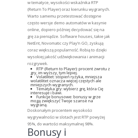
w tematyce, wysokości wskaźnika RTP
(Return To Player) oraz kierunku wygranych.
Warto samemu przetestować dostępne
często wersje demo automatów w kasynie
online, dopiero później decydować się na
grę za pieniądze. Software houses, takie jak
NetEnt, Novomatic czy Play’n GO, zyskują
coraz większą popularność. Robią to dzięki
wysokiej jakość udźwiękowania i animacji
rozgrywek.
RTP (Return to Player): procent zwrotu z
gry, im wyższy, tym lepiej.
Volatilitet: stopień ryzyka, mniejsza
wolatilitet oznacza więcej częstych ale
mniejszych wygranych.
Tematyka gry: wybierz grę, która Cię
interesuje i bawi.
Funkcje bonusowe: bonusy w grze
mogą zwiększyć Twoje szanse na
wygraną.
Doskonałym procentem wysokości
wygrywalności w slotach jest RTP powyżej
95%, do wartości maksymalnej 98%.
Bonusy i