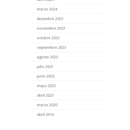
marzo 2024
diciembre 2023
noviembre 2023
octubre 2023
septiembre 2023
agosto 2023
julio 2023
junio 2023
mayo 2023
abril 2023
marzo 2020
abril 2014