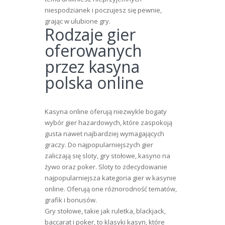
niespodzianek i poczujesz się pewnie,
grając w ulubione gry.
Rodzaje gier
oferowanych
przez kasyna
polska online
Kasyna online oferują niezwykle bogaty
wybór gier hazardowych, które zaspokoją
gusta nawet najbardziej wymagających
graczy. Do najpopularniejszych gier
zaliczają się sloty, gry stołowe, kasyno na
żywo oraz poker. Sloty to zdecydowanie
najpopularniejsza kategoria gier w kasynie
online. Oferują one różnorodność tematów,
grafik i bonusów.
Gry stołowe, takie jak ruletka, blackjack,
baccarat i poker, to klasyki kasyn, które