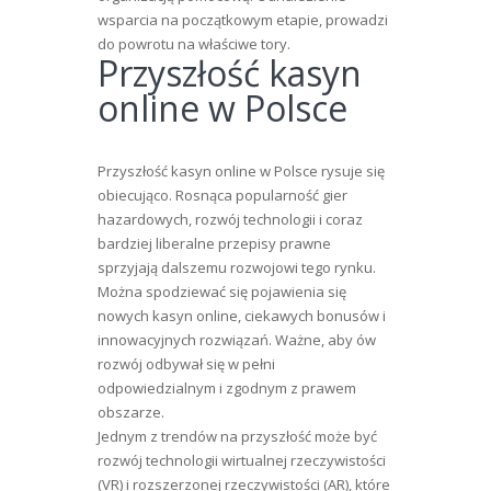
wsparcia na początkowym etapie, prowadzi
do powrotu na właściwe tory.
Przyszłość kasyn
online w Polsce
Przyszłość kasyn online w Polsce rysuje się
obiecująco. Rosnąca popularność gier
hazardowych, rozwój technologii i coraz
bardziej liberalne przepisy prawne
sprzyjają dalszemu rozwojowi tego rynku.
Można spodziewać się pojawienia się
nowych kasyn online, ciekawych bonusów i
innowacyjnych rozwiązań. Ważne, aby ów
rozwój odbywał się w pełni
odpowiedzialnym i zgodnym z prawem
obszarze.
Jednym z trendów na przyszłość może być
rozwój technologii wirtualnej rzeczywistości
(VR) i rozszerzonej rzeczywistości (AR), które