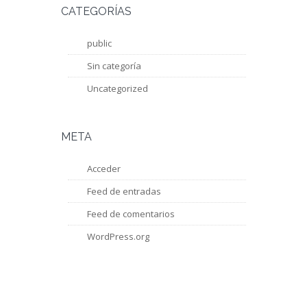
CATEGORÍAS
public
Sin categoría
Uncategorized
META
Acceder
Feed de entradas
Feed de comentarios
WordPress.org