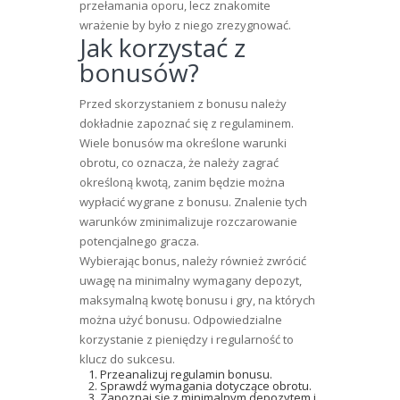
przełamania oporu, lecz znakomite
wrażenie by było z niego zrezygnować.
Jak korzystać z
bonusów?
Przed skorzystaniem z bonusu należy
dokładnie zapoznać się z regulaminem.
Wiele bonusów ma określone warunki
obrotu, co oznacza, że należy zagrać
określoną kwotą, zanim będzie można
wypłacić wygrane z bonusu. Znalenie tych
warunków zminimalizuje rozczarowanie
potencjalnego gracza.
Wybierając bonus, należy również zwrócić
uwagę na minimalny wymagany depozyt,
maksymalną kwotę bonusu i gry, na których
można użyć bonusu. Odpowiedzialne
korzystanie z pieniędzy i regularność to
klucz do sukcesu.
Przeanalizuj regulamin bonusu.
Sprawdź wymagania dotyczące obrotu.
Zapoznaj się z minimalnym depozytem i